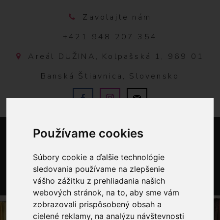
Zavolajte nám
+421 948 207 354
Areál DUŽINA, Kolpašská 1, 969 01
Banská Štiavnica, Slovensko
Používame cookies
Súbory cookie a ďalšie technológie
sledovania používame na zlepšenie
vášho zážitku z prehliadania našich
0
webových stránok, na to, aby sme vám
zobrazovali prispôsobený obsah a
cielené reklamy, na analýzu návštevnosti