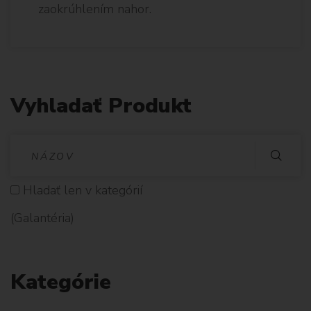
zaokrúhlením nahor.
Vyhladať Produkt
V
Y
Hladať len v kategórií
H
(Galantéria)
L
A
Kategórie
D