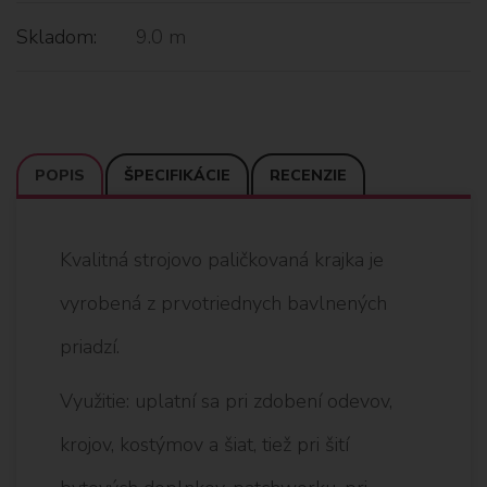
Skladom:
9.0 m
POPIS
ŠPECIFIKÁCIE
RECENZIE
Kvalitná strojovo paličkovaná krajka je
vyrobená z prvotriednych bavlnených
priadzí.
Využitie: uplatní sa pri zdobení odevov,
krojov, kostýmov a šiat, tiež pri šití