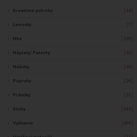
Kreatívne potreby
14
Lemovky
7
Nite
338
Náplety/ Patenty
30
Nášivky
20
Popruhy
26
Prámiky
31
Stuhy
343
Vyšívanie
654