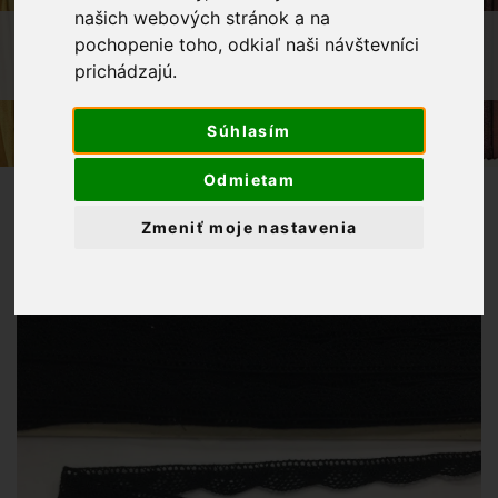
našich webových stránok a na
OBCHOD
GALANTÉRIA
pochopenie toho, odkiaľ naši návštevníci
prichádzajú.
KRAJKA PALIČKOVANÁ 17 MM ČIERNA
Súhlasím
Odmietam
Zmeniť moje nastavenia