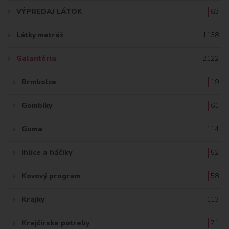
A
VÝPREDAJ LÁTOK
63
Ť
Látky metráž
1138
:
Galantéria
2122
Brmbolce
19
Gombíky
61
Guma
114
Ihlice a háčiky
52
Kovový program
58
Krajky
113
Krajčírske potreby
71