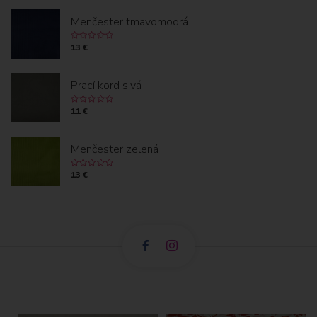
Menčester tmavomodrá
13 €
Prací kord sivá
11 €
Menčester zelená
13 €