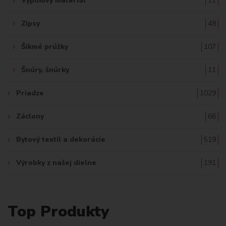
Výplňový materiál
11
Zipsy
48
Šikmé prúžky
107
Šnúry, šnúrky
11
Priadze
1029
Záclony
66
Bytový textil a dekorácie
519
Výrobky z našej dielne
191
Top Produkty