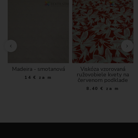
cm
Madeira - smotanová
Viskóza vzorovaná
ružovobiele kvety na
14
€
za m
červenom podklade
8.40
€
za m