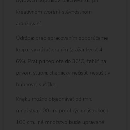
bytových doplnkov, patchworku, pri
kreatívnom tvorení, slávnostnom
aranžovaní.
Údržba: pred spracovaním odporúčame
krajku vyzrážať praním (zrážanlivosť 4-
6%). Prať pri teplote do 30°C, žehliť na
prvom stupni, chemicky nečistiť, nesušiť v
bubnovej sušičke.
Krajku možno objednávať od min.
množstva 100 cm po plných násobkoch
100 cm. Iné množstvo bude upravené