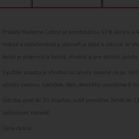
Priadza Madame Cotton je kombináciou 51% akrylu a 4
mäkká a stálofarebná a zároveň je silná a odolná. Je vh
dotyk je príjemná a hebká, vhodná aj pre detské úplety,
Využitie: priadza je vhodná na úplety nosené na jar, leto
výrobu svetrov, sukničiek, diek, detského oblečenia či hr
Údržba: prať do 30 stupňov, sušiť pozvoľne, žehliť do 1
spôsobom, nebieliť
Cena za kus.