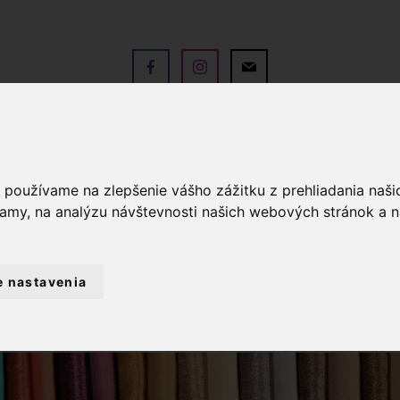
V
OBCHOD
SLUŽBY
KO
a používame na zlepšenie vášho zážitku z prehliadania naš
lamy, na analýzu návštevnosti našich webových stránok a n
e nastavenia
IADZE
PRIADZA MADAME COTTON 006 -