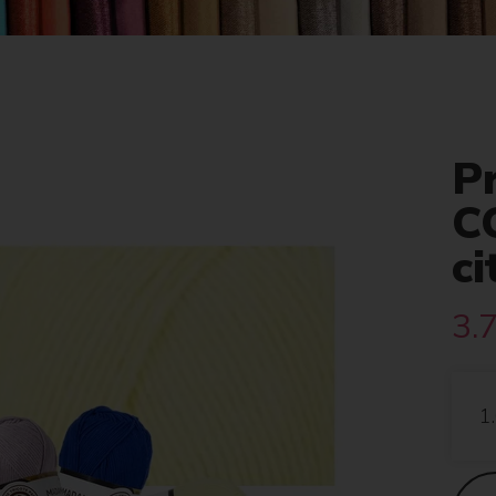
P
C
c
3.