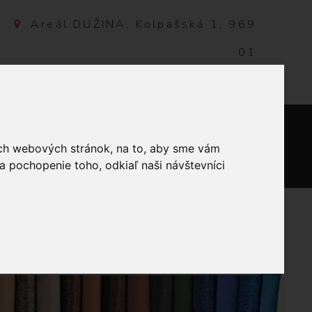
Areál DUŽINA, Kolpašská 1, 969
01
Banská Štiavnica, Slovensko
NTAKT
ich webových stránok, na to, aby sme vám
0
a pochopenie toho, odkiaľ naši návštevníci
 CITRÓNOVÁ 100G