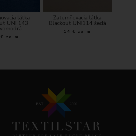
ovacia látka
Zatemňovacia látka
Vodeodo
ut UNI 143
Blackout UNI114 šedá
kvietky
vomodrá
14
€
za m
€
za m
1