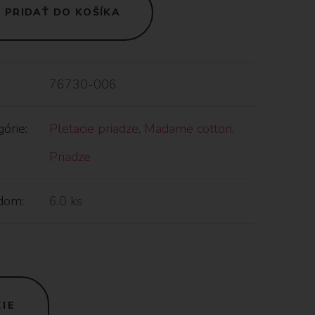
PRIDAŤ DO KOŠÍKA
76730-006
órie:
Pletacie priadze
,
Madame cotton
,
Priadze
dom:
6.0 ks
IE