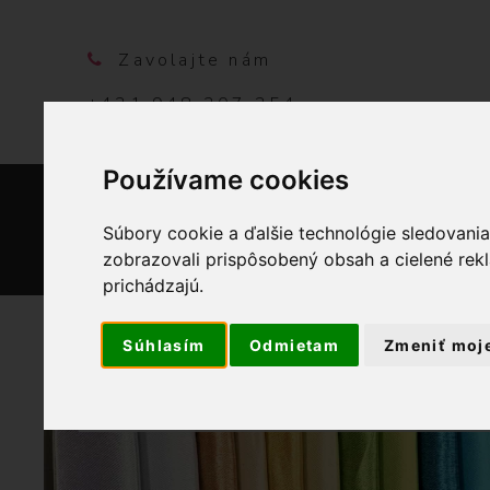
Zavolajte nám
+421 948 207 354
Používame cookies
DOMO
Súbory cookie a ďalšie technológie sledovani
zobrazovali prispôsobený obsah a cielené rek
prichádzajú.
Súhlasím
Odmietam
Zmeniť moj
OBCHOD
PR