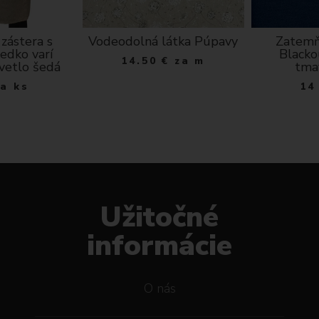
zástera s
Vodeodolná látka Púpavy
Zatemň
edko varí
Blacko
14.50
€
za m
svetlo šedá
tma
za ks
14
Užitočné
informácie
O nás