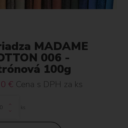
riadza MADAME
OTTON 006 -
itrónová 100g
70
€
Cena s DPH za ks
ks