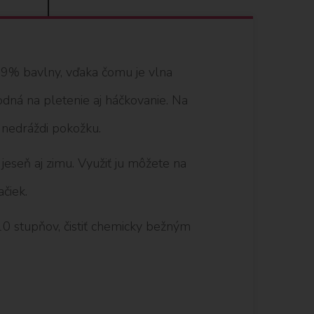
9% bavlny, vďaka čomu je vlna
odná na pletenie aj háčkovanie. Na
 nedráždi pokožku.
 jeseň aj zimu. Využiť ju môžete na
ačiek.
10 stupňov, čistiť chemicky bežným