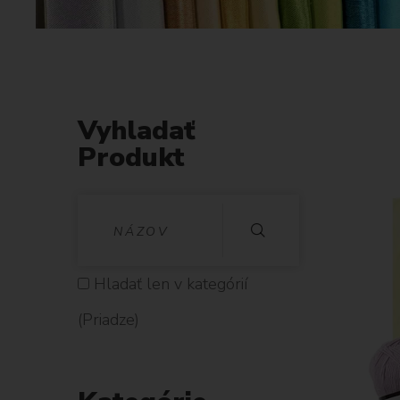
Vyhladať
Produkt
V
Y
H
Hladať len v kategórií
L
(Priadze)
A
D