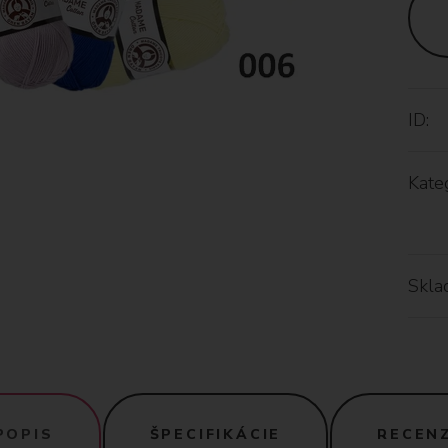
ID:
Kateg
Skla
POPIS
ŠPECIFIKÁCIE
RECENZ