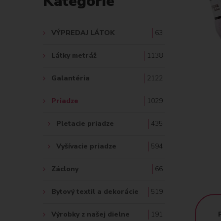
Kategórie
A
Ť
VÝPREDAJ LÁTOK
63
:
Látky metráž
1138
Galantéria
2122
Priadze
1029
Pletacie priadze
435
Vyšívacie priadze
594
Záclony
66
Bytový textil a dekorácie
519
Výrobky z našej dielne
191