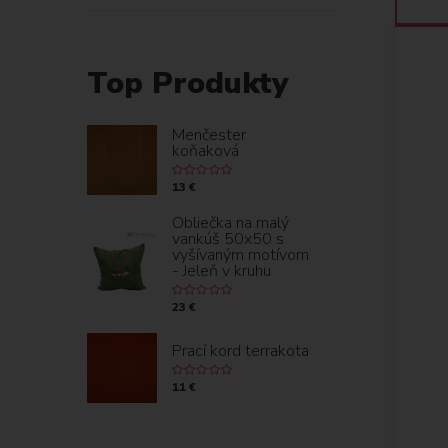
Top Produkty
Menčester
koňaková
13 €
Obliečka na malý
vankúš 50x50 s
vyšívaným motívom
- Jeleň v kruhu
23 €
Prací kord terrakota
11 €