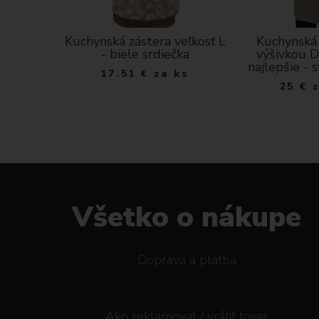
cká - 3D
Kuchynská zástera veľkosť L
Kuchynská 
- biele srdiečka
výšivkou D
najlepšie - 
 m
17.51
€
za ks
25
€
Všetko o nákupe
Doprava a platba
Ako reklamovat / vrátiť tovar