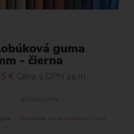
lobúková guma
mm - čierna
25
€
Cena s DPH za m
85223912/934
órie:
Galantéria
,
Guma klobúková
,
Guma