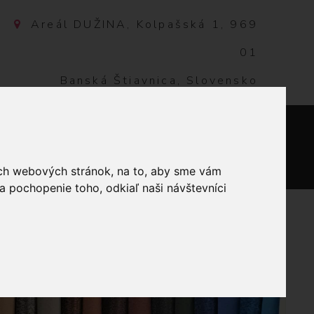
Areál DUŽINA, Kolpašská 1, 969
01
Banská Štiavnica, Slovensko
NTAKT
0
ich webových stránok, na to, aby sme vám
a pochopenie toho, odkiaľ naši návštevníci
A 2MM - ČIERNA