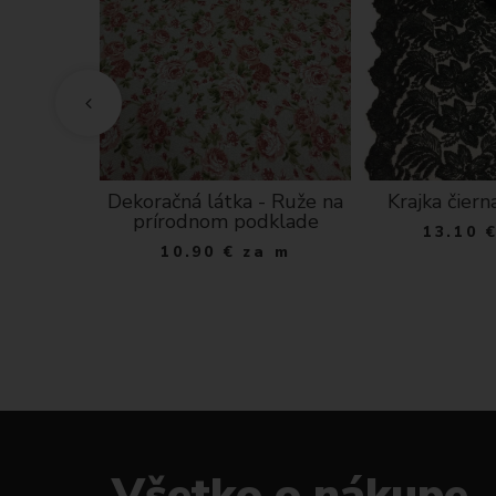
a saténová
Dekoračná látka - Ruže na
Krajka čier
vzor
prírodnom podklade
13.10
 ks
10.90
€
za m
Všetko o nákupe