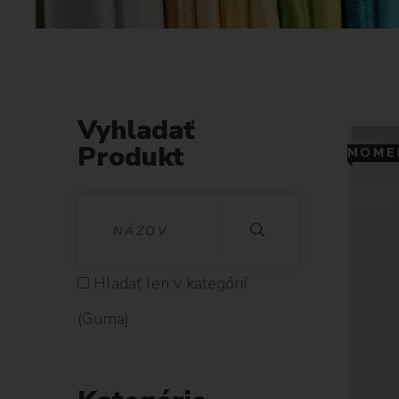
Vyhladať
Produkt
MOMEN
V
Y
H
Hladať len v kategórií
L
(Guma)
A
D