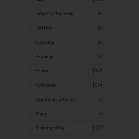
Náplety/ Patenty
30
Nášivky
20
Popruhy
26
Prámiky
31
Stuhy
343
Vyšívanie
654
Výplňový materiál
11
Zipsy
48
Šikmé prúžky
107