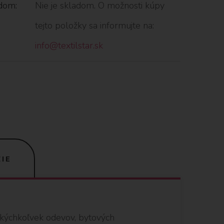
dom:
Nie je skladom. O možnosti kúpy
tejto položky sa informujte na:
info@textilstar.sk
IE
akýchkoľvek odevov, bytových