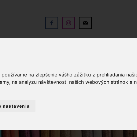
V
OBCHOD
SLUŽBY
KO
a používame na zlepšenie vášho zážitku z prehliadania naš
lamy, na analýzu návštevnosti našich webových stránok a n
e nastavenia
ALANTÉRIA
GUMA
KLOBÚKOVÁ GUM