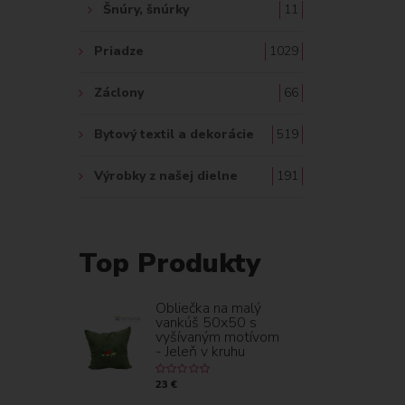
Šnúry, šnúrky
11
Priadze
1029
Záclony
66
Bytový textil a dekorácie
519
Výrobky z našej dielne
191
Top Produkty
Obliečka na malý
vankúš 50x50 s
vyšívaným motívom
- Jeleň v kruhu
23 €