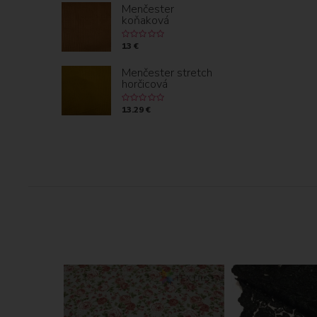
Menčester
koňaková
13 €
Menčester stretch
horčicová
13.29 €