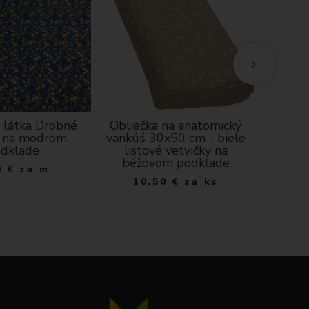
 látka Drobné
Obliečka na anatomický
Kuchyns
y na modrom
vankúš 30x50 cm - biele
S - 
dklade
listové vetvičky na
béžovom podklade
0
€
za m
10.50
€
za ks