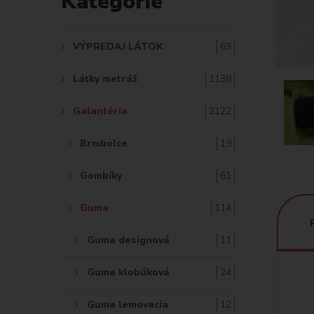
Kategórie
A
Ť
VÝPREDAJ LÁTOK
63
:
Látky metráž
1138
Galantéria
2122
Brmbolce
19
Gombíky
61
Guma
114
Guma designová
11
Guma klobúková
24
Guma lemovacia
12