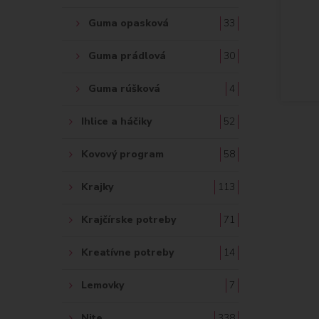
Guma opasková
33
Guma prádlová
30
Guma rúšková
4
Ihlice a háčiky
52
Kovový program
58
Krajky
113
Krajčírske potreby
71
Kreatívne potreby
14
Lemovky
7
Nite
338