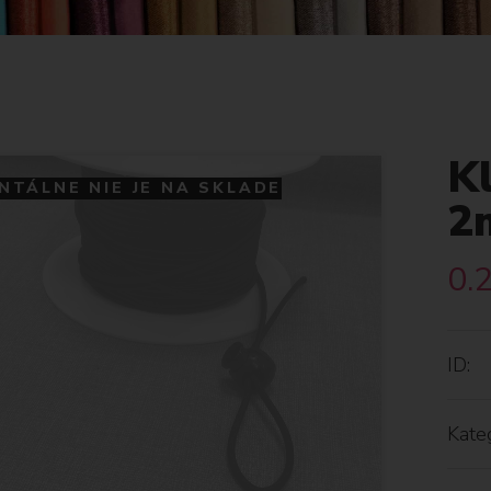
K
TÁLNE NIE JE NA SKLADE
2
0.
ID:
Kateg