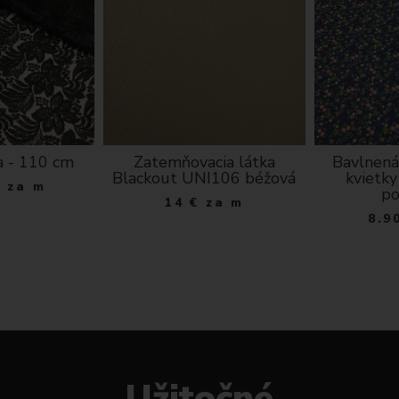
na - 110 cm
Zatemňovacia látka
Bavlnená
Blackout UNI106 béžová
kvietk
€
za m
po
14
€
za m
8.9
Užitočné