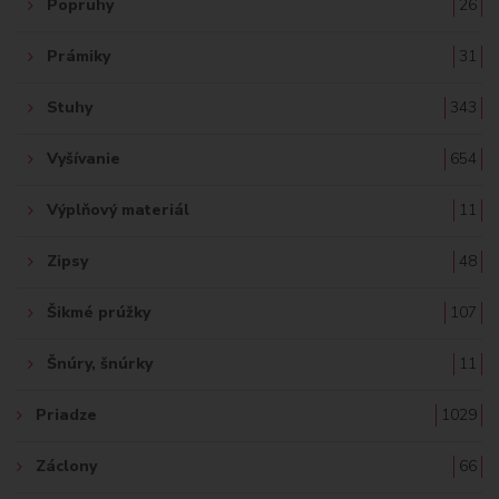
Popruhy
26
Prámiky
31
Stuhy
343
Vyšívanie
654
Výplňový materiál
11
Zipsy
48
Šikmé prúžky
107
Šnúry, šnúrky
11
Priadze
1029
Záclony
66