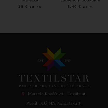
18
€
za ks
8.40
€
za m
Marcela Kováčová - Textilstar,
Areál DUŽINA, Kolpašská 1,