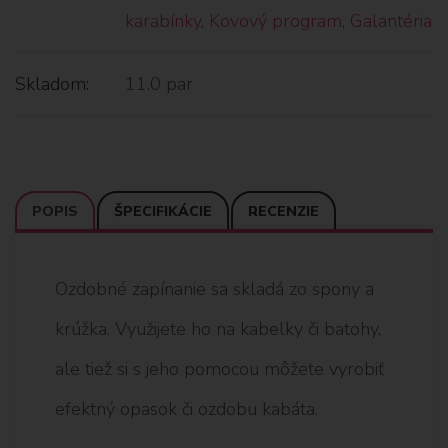
karabínky
,
Kovový program
,
Galantéria
Skladom:
11.0 par
POPIS
ŠPECIFIKÁCIE
RECENZIE
Ozdobné zapínanie sa skladá zo spony a
krúžka. Využijete ho na kabelky či batohy,
ale tiež si s jeho pomocou môžete vyrobiť
efektný opasok či ozdobu kabáta.