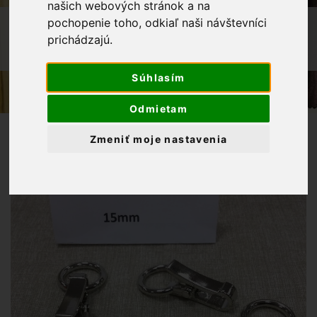
našich webových stránok a na
pochopenie toho, odkiaľ naši návštevníci
OBCHOD
GALANTÉRIA
prichádzajú.
KARABÍNKA - OZDOBNÉ ZAPÍNANIE
21X60 MM
Súhlasím
Odmietam
Zmeniť moje nastavenia