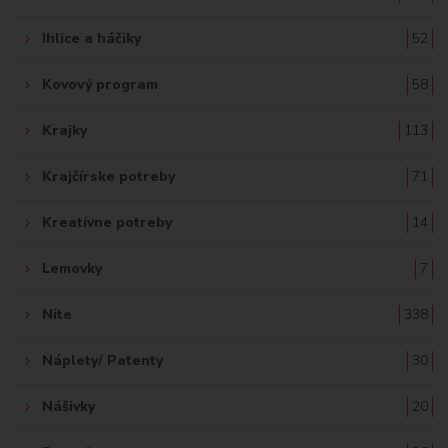
Ihlice a háčiky
52
Kovový program
58
Krajky
113
Krajčírske potreby
71
Kreatívne potreby
14
Lemovky
7
Nite
338
Náplety/ Patenty
30
Nášivky
20