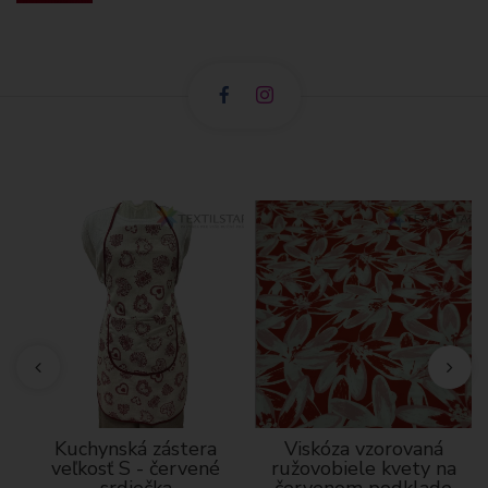
né
Kuchynská zástera
Viskóza vzorovaná
veľkosť S - červené
ružovobiele kvety na
srdiečka
červenom podklade