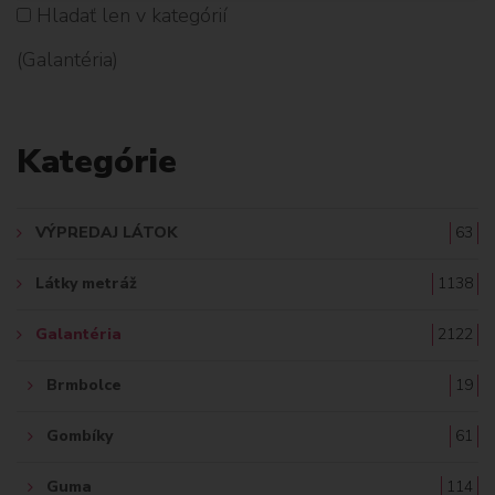
Hladať len v kategórií
H
(Galantéria)
L
A
Kategórie
D
A
VÝPREDAJ LÁTOK
63
Ť
Látky metráž
1138
:
Galantéria
2122
Brmbolce
19
Gombíky
61
Guma
114