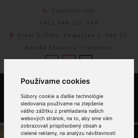
Zavolajte nám
+421 948 207 354
Areál DUŽINA, Kolpašská 1, 969 01
Banská Štiavnica, Slovensko
Používame cookies
Súbory cookie a ďalšie technológie
sledovania používame na zlepšenie
vášho zážitku z prehliadania našich
webových stránok, na to, aby sme vám
0
zobrazovali prispôsobený obsah a
cielené reklamy, na analýzu návštevnosti