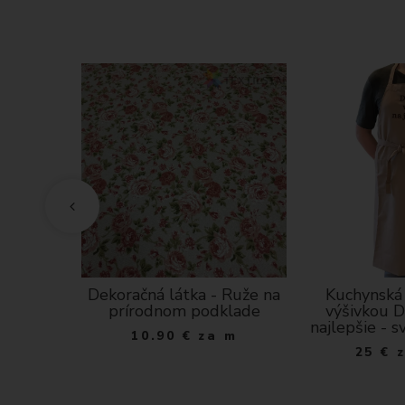
 Drobné
Dekoračná látka - Ruže na
Kuchynská 
odrom
prírodnom podklade
výšivkou D
e
najlepšie - 
10.90
€
za m
 m
25
€