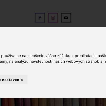
V
OBCHOD
SLUŽBY
KO
a používame na zlepšenie vášho zážitku z prehliadania naš
lamy, na analýzu návštevnosti našich webových stránok a n
e nastavenia
NTÉRIA
POPRUHY
POPRUH POLYPR