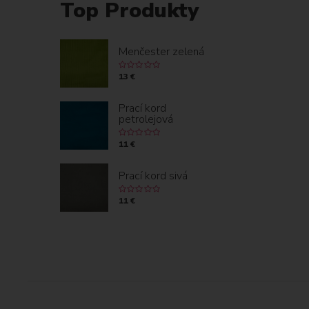
Top Produkty
Menčester zelená
13 €
Prací kord
petrolejová
11 €
Prací kord sivá
11 €