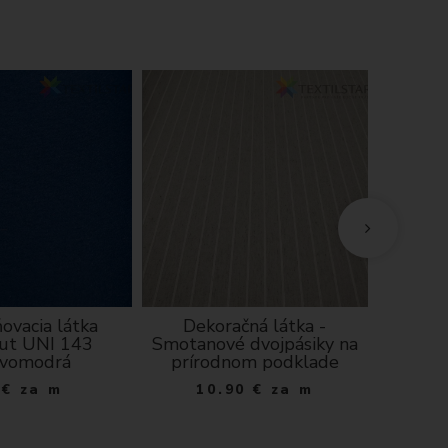
ovacia látka
Dekoračná látka -
Bavlnen
ut UNI 143
Smotanové dvojpásiky na
kvie
vomodrá
prírodnom podklade
vi
€
za m
10.90
€
za m