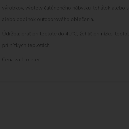
výrobkov, výplety čalúneného nábytku, lehátok alebo sa
alebo doplnok outdoorového oblečenia.
Údržba: prať pri teplote do 40°C, žehliť pri nízkej teplot
pri nízkych teplotách.
Cena za 1 meter.