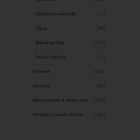
Výplňový materiál
11
Zipsy
48
Šikmé prúžky
107
Šnúry, šnúrky
11
Priadze
1029
Záclony
66
Bytový textil a dekorácie
519
Výrobky z našej dielne
191