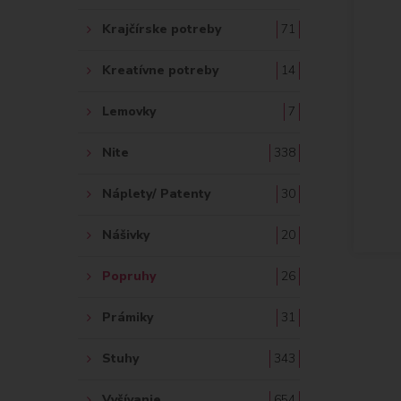
Krajčírske potreby
71
Kreatívne potreby
14
Lemovky
7
Nite
338
Náplety/ Patenty
30
Nášivky
20
Popruhy
26
Prámiky
31
Stuhy
343
Vyšívanie
654