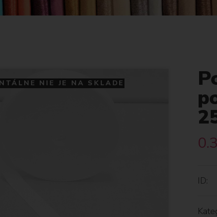
P
TÁLNE NIE JE NA SKLADE
p
2
0.
ID:
Kateg