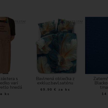
zástera s
Bavlnená obliečka z
Zatemň
edko varí
exkluz.bavl.saténu
Blacko
svetlo hnedá
tma
69.90
€
za ks
za ks
14