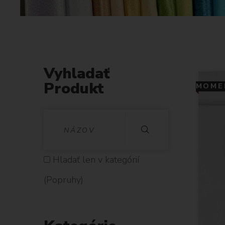
Vyhladať
Produkt
MOMEN
V
Y
H
Hladať len v kategórií
L
(Popruhy)
A
D