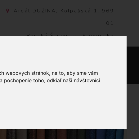
Areál DUŽINA, Kolpašská 1, 969
01
Banská Štiavnica, Slovensko
NTAKT
0
ich webových stránok, na to, aby sme vám
a pochopenie toho, odkiaľ naši návštevníci
OPYLÉN-BIELA 25MM