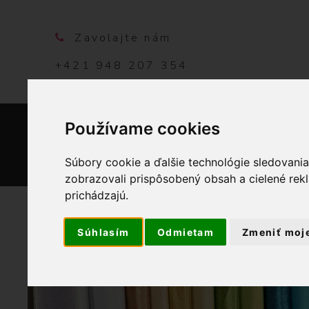
Zavolajte nám
+421 948 207 354
Používame cookies
DOMO
Súbory cookie a ďalšie technológie sledovani
zobrazovali prispôsobený obsah a cielené rek
prichádzajú.
Súhlasím
Odmietam
Zmeniť moj
OBCHOD
GALA