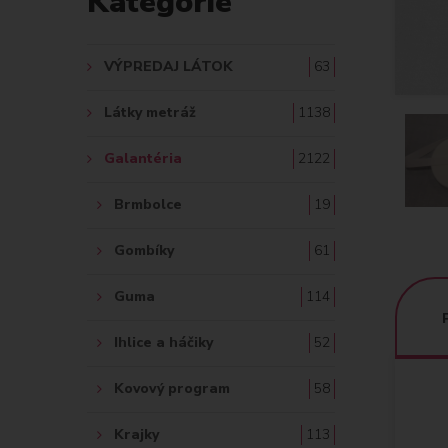
Kategórie
A
Ť
VÝPREDAJ LÁTOK
63
:
Látky metráž
1138
Galantéria
2122
Brmbolce
19
Gombíky
61
Guma
114
Ihlice a háčiky
52
Kovový program
58
Krajky
113