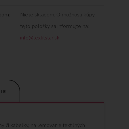
dom:
Nie je skladom. O možnosti kúpy
tejto položky sa informujte na:
info@textilstar.sk
IE
 či kabelky, na lemovanie textilných