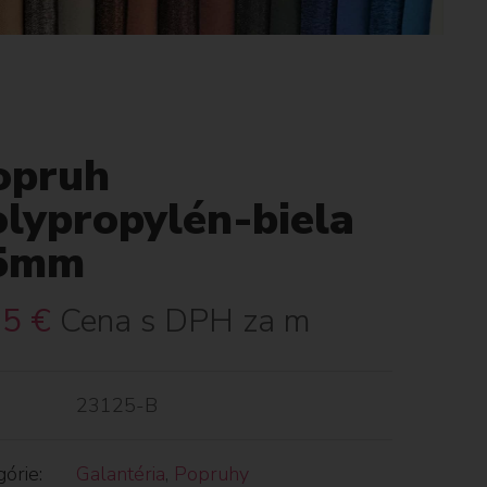
opruh
olypropylén-biela
5mm
35
€
Cena s DPH za m
23125-B
órie:
Galantéria
,
Popruhy