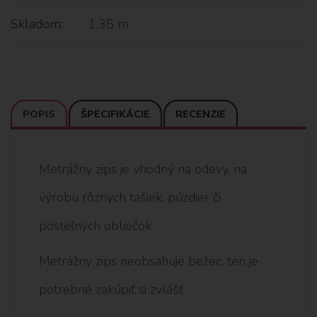
Skladom:
1.35 m
POPIS
ŠPECIFIKÁCIE
RECENZIE
Metrážny zips je vhodný na odevy, na
výrobu rôznych tašiek, púzdier či
posteľných obliečok.
Metrážny zips neobsahuje bežec, ten je
potrebné zakúpiť si zvlášť