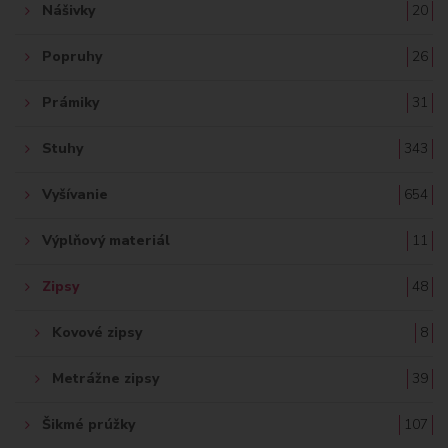
Nášivky
20
Popruhy
26
Prámiky
31
Stuhy
343
Vyšívanie
654
Výplňový materiál
11
Zipsy
48
Kovové zipsy
8
Metrážne zipsy
39
Šikmé prúžky
107