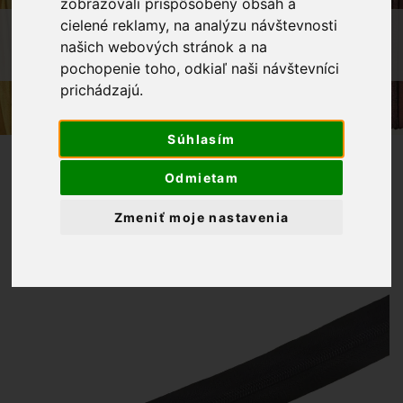
zobrazovali prispôsobený obsah a
cielené reklamy, na analýzu návštevnosti
OBCHOD
GALANTÉRIA
ZIPSY
našich webových stránok a na
ZIPS ŠPIRÁLOVÝ 5 MM METRÁŽ ČIERNA
pochopenie toho, odkiaľ naši návštevníci
prichádzajú.
Súhlasím
Odmietam
Zmeniť moje nastavenia