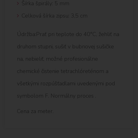
Šírka špirály: 5 mm
Celková šírka zipsu: 3,5 cm
Údržba:Prať pri teplote do 40°C, žehliť na
druhom stupni, sušiť v bubnovej sušičke
na, nebieliť, možné profesionálne
chemické čistenie tetrachlóreténom a
všetkými rozpúšťadlami uvedenými pod
symbolom F. Normálny proces .
Cena za meter.