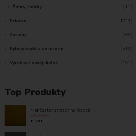
Šnúry, šnúrky
11
Priadze
1029
Záclony
66
Bytový textil a dekorácie
519
Výrobky z našej dielne
191
Top Produkty
Menčester stretch horčicová
13.29 €