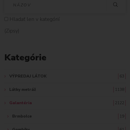
V
Y
Hladať len v kategórií
H
(Zipsy)
L
A
Kategórie
D
A
VÝPREDAJ LÁTOK
63
Ť
Látky metráž
1138
:
Galantéria
2122
Brmbolce
19
Gombíky
61