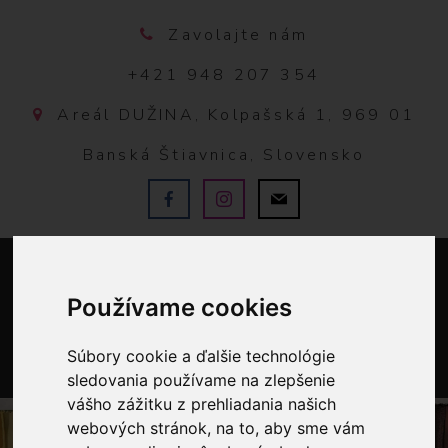
Zavolajte nám
+421 948 207 354
Areál DUŽINA, Kolpašská 1, 969 01
Banská Štiavnica, Slovensko
Používame cookies
Súbory cookie a ďalšie technológie
sledovania používame na zlepšenie
0
vášho zážitku z prehliadania našich
webových stránok, na to, aby sme vám