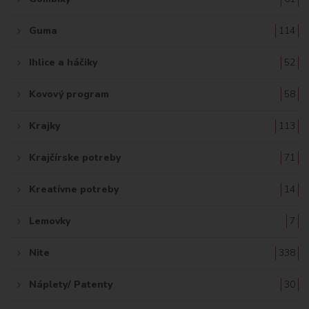
Guma
114
Ihlice a háčiky
52
Kovový program
58
Krajky
113
Krajčírske potreby
71
Kreatívne potreby
14
Lemovky
7
Nite
338
Náplety/ Patenty
30