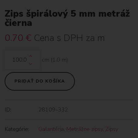
Zips špirálový 5 mm metráž
čierna
0.70
€
Cena s DPH za m
cm (
1.0
m)
PRIDAŤ DO KOŠÍKA
ID:
28109-332
Kategórie:
Galantéria
,
Metrážne zipsy
,
Zipsy