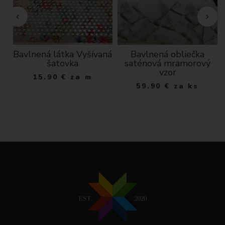
Bavlnená látka Vyšívaná
Bavlnená obliečka
šatovka
saténová mramorový
vzor
15.90
€
za m
59.90
€
za ks