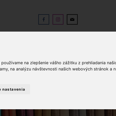
V
OBCHOD
SLUŽBY
KO
a používame na zlepšenie vášho zážitku z prehliadania naš
lamy, na analýzu návštevnosti našich webových stránok a n
e nastavenia
KRAJKY
PALIČKOVANÉ KRAJKY
KRA