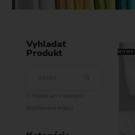
Vyhladať
Produkt
MOMEN
V
Y
H
Hladať len v kategórií
L
(Paličkované krajky)
A
D