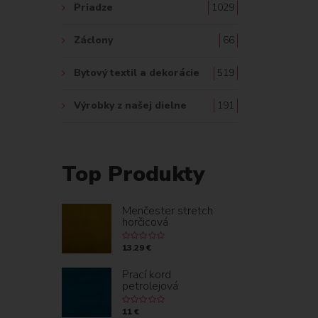
Priadze
1029
Záclony
66
Bytový textil a dekorácie
519
Výrobky z našej dielne
191
Top Produkty
Menčester stretch
horčicová
13.29 €
Prací kord
petrolejová
11 €