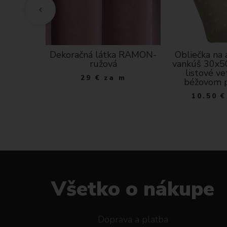
a- bledá
Dekoračná látka RAMON-
Obliečka na
ický motív
ružová
vankúš 30x50
listové ve
a m
29
€
za m
béžovom 
10.50
€
Všetko o nákupe
Doprava a platba