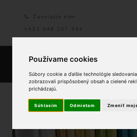
Zavolajte nám
+421 948 207 354
Používame cookies
DOMO
Súbory cookie a ďalšie technológie sledovani
zobrazovali prispôsobený obsah a cielené rek
prichádzajú.
Súhlasím
Odmietam
Zmeniť moj
OBCHOD
GALANTÉRIA