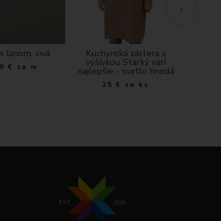
s ľanom, sivá
Kuchynská zástera s
Krajk
výšivkou Starký varí
0
€
za m
1
najlepšie - svetlo hnedá
25
€
za ks