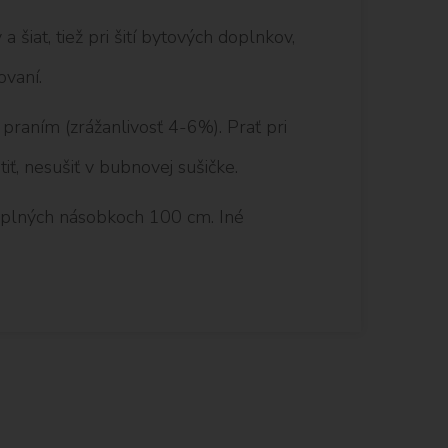
a šiat, tiež pri šití bytových doplnkov,
ovaní.
raním (zrážanlivosť 4-6%). Prať pri
iť, nesušiť v bubnovej sušičke.
 plných násobkoch 100 cm. Iné