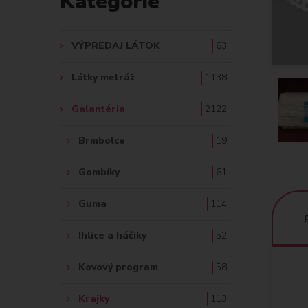
Kategórie
A
Ť
VÝPREDAJ LÁTOK
63
:
Látky metráž
1138
Galantéria
2122
Brmbolce
19
Gombíky
61
Guma
114
Ihlice a háčiky
52
Kovový program
58
Krajky
113