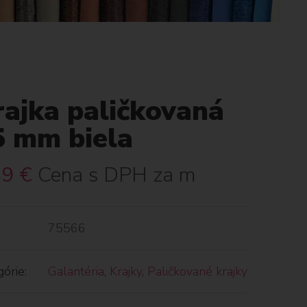
rajka paličkovaná
5 mm biela
49
€
Cena s DPH za m
75566
órie:
Galantéria
,
Krajky
,
Paličkované krajky