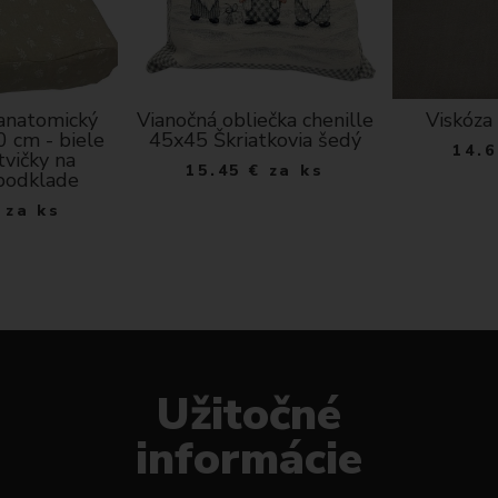
 anatomický
Vianočná obliečka chenille
Viskóza 
 cm - biele
45x45 Škriatkovia šedý
14.6
tvičky na
15.45
€
za ks
podklade
za ks
Užitočné
informácie