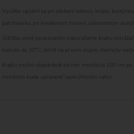
Využitie: uplatní sa pri zdobení odevov, krojov, kostýmov 
patchworku, pri kreatívnom tvorení, slávnostnom aranž
Údržba: pred spracovaním odporúčame krajku vyzrážať p
teplote do 30°C, žehliť na prvom stupni, chemicky nečist
Krajku možno objednávať od min. množstva 100 cm po
množstvo bude upravené zaokrúhlením nahor.