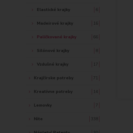
Elastické krajky
6
Madeirové krajky
16
Paličkované krajky
66
Silónové krajky
8
Vzdušné krajky
17
Krajčírske potreby
71
Kreatívne potreby
14
Lemovky
7
Nite
338
Náplety/ Patenty
30