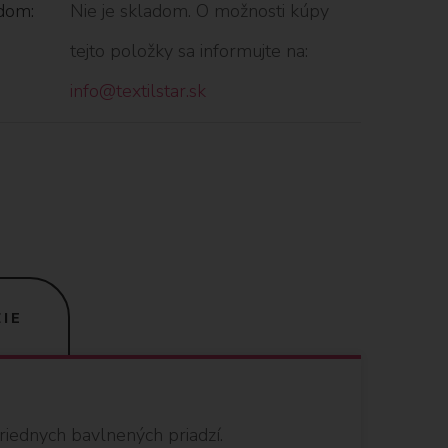
dom:
Nie je skladom. O možnosti kúpy
tejto položky sa informujte na:
info@textilstar.sk
IE
triednych bavlnených priadzí.