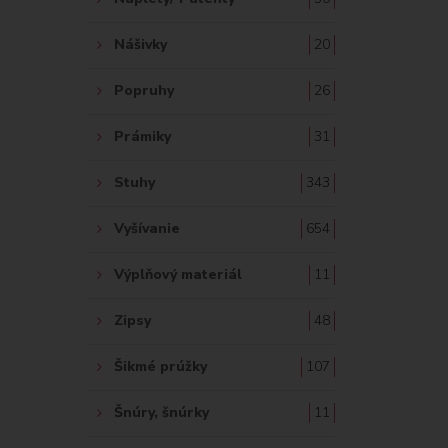
Nášivky
20
Popruhy
26
Prámiky
31
Stuhy
343
Vyšívanie
654
Výplňový materiál
11
Zipsy
48
Šikmé prúžky
107
Šnúry, šnúrky
11