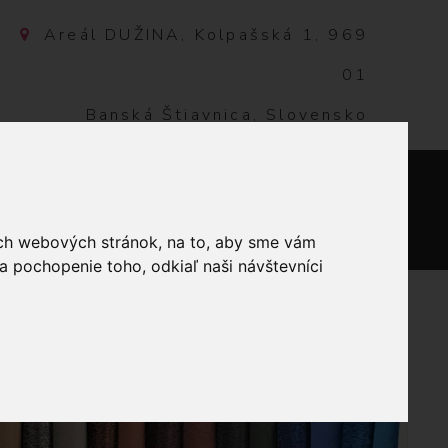
Areál DUŽINA, Kolpašská 1, 969
01
Banská Štiavnica, Slovensko
NTAKT
0
ich webových stránok, na to, aby sme vám
a pochopenie toho, odkiaľ naši návštevníci
JKA PALIČKOVANÁ 45 MM BIELA