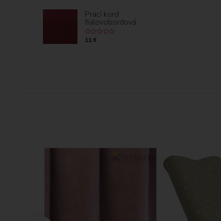
Prací kord
fialovobordová
11 €