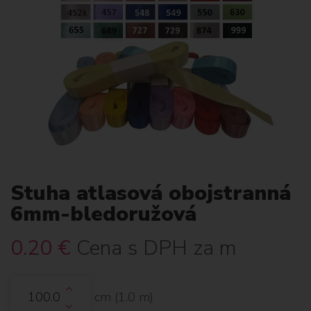
Stuha atlasová obojstranná
6mm-bledoružová
0.20
€
Cena s DPH za m
cm (
1.0
m)