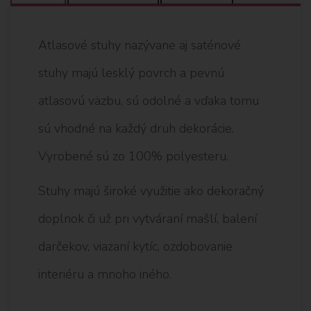
Atlasové stuhy nazývane aj saténové
stuhy majú lesklý povrch a pevnú
atlasovú väzbu, sú odolné a vďaka tomu
sú vhodné na každý druh dekorácie.
Vyrobené sú zo 100% polyesteru.
Stuhy majú široké využitie ako dekoračný
doplnok či už pri vytváraní mašlí, balení
darčekov, viazaní kytíc, ozdobovanie
interiéru a mnoho iného.