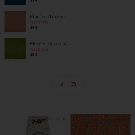
11 €
Prací kord ružová
11 €
Menčester zelená
13 €