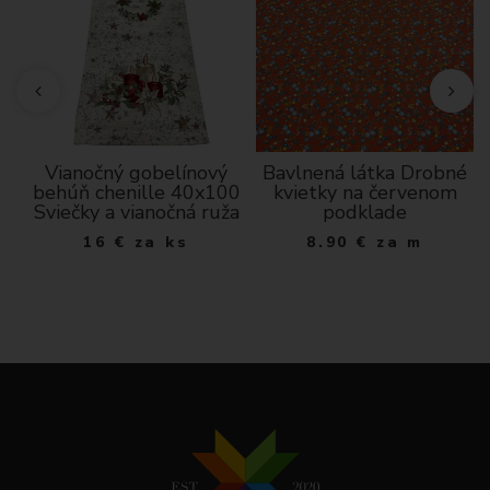
Vianočný gobelínový
Bavlnená látka Drobné
dá
behúň chenille 40x100
kvietky na červenom
Sviečky a vianočná ruža
podklade
16
€
za ks
8.90
€
za m