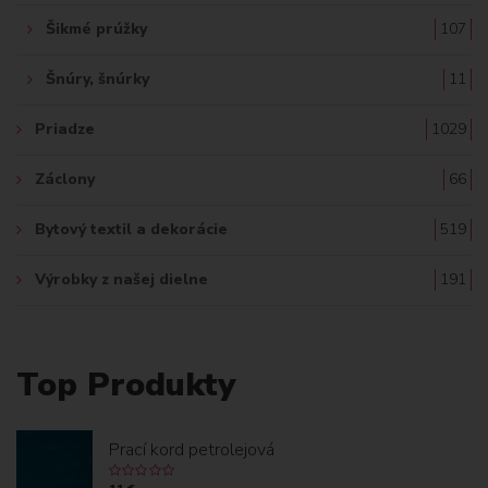
Šikmé prúžky
107
Šnúry, šnúrky
11
Priadze
1029
Záclony
66
Bytový textil a dekorácie
519
Výrobky z našej dielne
191
Top Produkty
Prací kord petrolejová