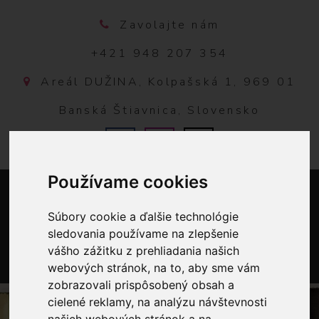
Zavolajte nám
+421 948 207 354
Areál DUŽINA, Kolpašská 1, 969 01
Banská Štiavnica, Slovensko
Používame cookies
Súbory cookie a ďalšie technológie
sledovania používame na zlepšenie
vášho zážitku z prehliadania našich
webových stránok, na to, aby sme vám
0
zobrazovali prispôsobený obsah a
cielené reklamy, na analýzu návštevnosti