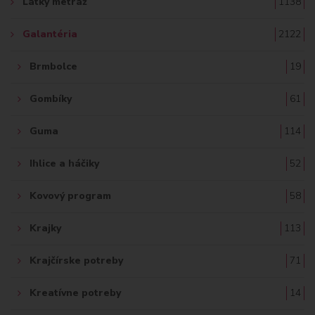
Látky metráž
1138
:
Galantéria
2122
Brmbolce
19
Gombíky
61
Guma
114
Ihlice a háčiky
52
Kovový program
58
Krajky
113
Krajčírske potreby
71
Kreatívne potreby
14