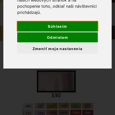
našich webových stránok a na
pochopenie toho, odkiaľ naši návštevníci
OBCHOD
GALANTÉRIA
prichádzajú.
STUHA ATLASOVÁ OBOJSTRANNÁ
6MM-BLEDORUŽOVÁ
Súhlasím
Odmietam
Zmeniť moje nastavenia