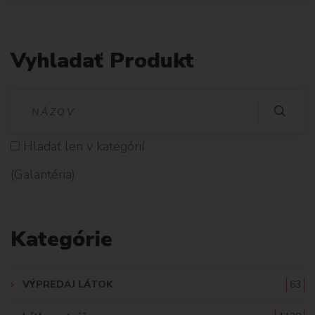
Vyhladať Produkt
V
Y
Hladať len v kategórií
H
(Galantéria)
L
A
Kategórie
D
A
VÝPREDAJ LÁTOK
63
Ť