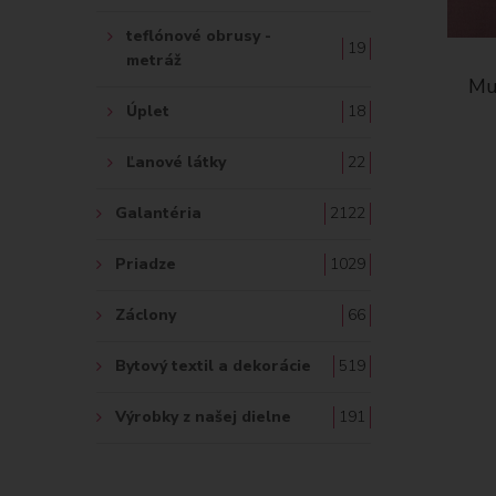
teflónové obrusy -
19
metráž
vina -
Mušelín / dvojitá gázovina
Muš
staroružová
Úplet
18
10.30 €
Ľanové látky
22
Galantéria
2122
Priadze
1029
Záclony
66
Bytový textil a dekorácie
519
Výrobky z našej dielne
191