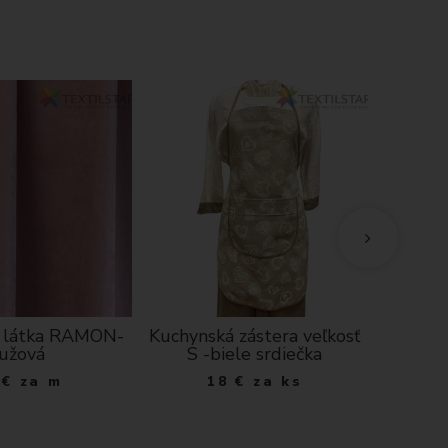
 látka RAMON-
Kuchynská zástera veľkosť
Vodeod
ružová
S -biele srdiečka
1
€
za m
18
€
za ks