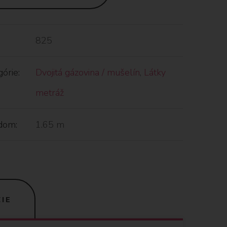
825
órie:
Dvojitá gázovina / mušelín
,
Látky
metráž
dom:
1.65 m
IE