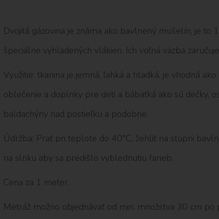
Dvojitá gázovina je známa ako bavlnený mušelín, je to
špeciálne vyhladených vlákien. Ich voľná väzba zaručuje
Využitie: tkanina je jemná, ľahká a hladká, je vhodná ako
oblečenie a doplnky pre deti a bábätká ako sú dečky, os
baldachýny nad postieľku a podobne.
Údržba: Prať pri teplote do 40°C, žehliť na stupni bavlna
na slnku aby sa predišlo vyblednutiu farieb.
Cena za 1 meter.
Metráž možno objednávať od min. množstva 30 cm po 