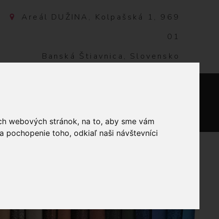
Areál DUŽINA, Kolpašská 1, 969
01
Banská Štiavnica, Slovensko
NTAKT
0
ich webových stránok, na to, aby sme vám
a pochopenie toho, odkiaľ naši návštevníci
VINA HORČICOVÁ