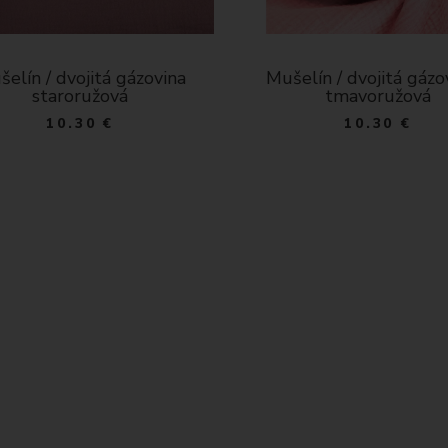
elín / dvojitá gázovina -
Mušelín / dvojitá gázo
tmavoružová
tmavo červená
10.30 €
10.30 €