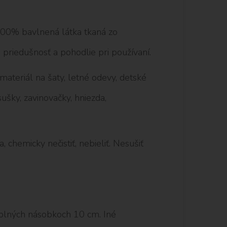
 100% bavlnená látka tkaná zo
 priedušnosť a pohodlie pri používaní.
 materiál na šaty, letné odevy, detské
ušky, zavinovačky, hniezda,
, chemicky nečistiť, nebieliť. Nesušiť
plných násobkoch 10 cm. Iné