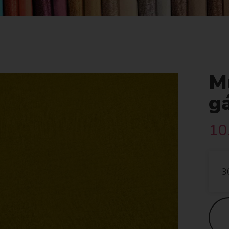
Mu
g
10