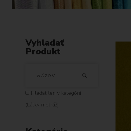
Vyhladať
Produkt
V
Y
H
Hladať len v kategórií
L
(Látky metráž)
A
D