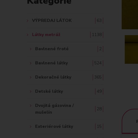
Kategórie
A
Ť
VÝPREDAJ LÁTOK
63
:
Látky metráž
1138
Bavlnené froté
2
Bavlnené látky
524
Dekoračné látky
365
Detské látky
49
Dvojitá gázovina /
28
mušelín
Exteriérové látky
15