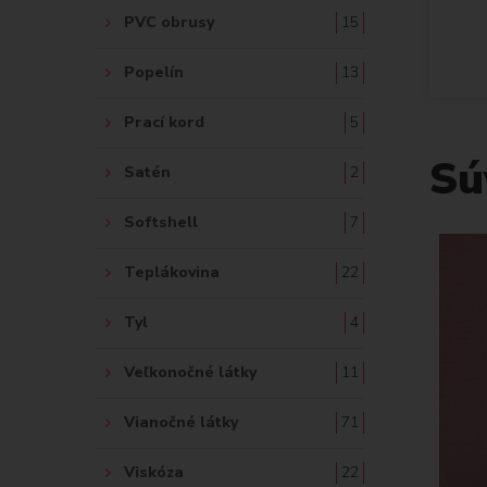
PVC obrusy
15
Popelín
13
Prací kord
5
Sú
Satén
2
Softshell
7
Teplákovina
22
Tyl
4
Veľkonočné látky
11
Vianočné látky
71
Viskóza
22