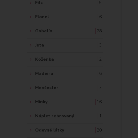
Filc
5
Flanel
6
Gobelín
28
Juta
3
Koženka
2
Madeira
6
Menčester
7
Minky
16
Náplet rebrovaný
1
Odevné látky
20