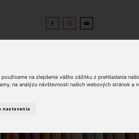
V
OBCHOD
SLUŽBY
KO
a používame na zlepšenie vášho zážitku z prehliadania naš
lamy, na analýzu návštevnosti našich webových stránok a n
e nastavenia
ÁTKY METRÁŽ
MUŠELÍN / DVOJITÁ GÁZO