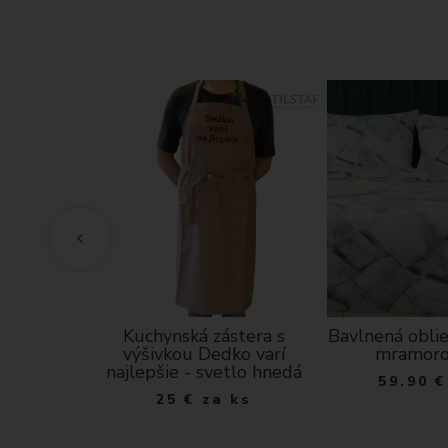
erna
Kuchynská zástera s
Bavlnená obli
výšivkou Dedko varí
mramoro
a m
najlepšie - svetlo hnedá
59.90
€
25
€
za ks