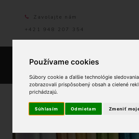
Zavolajte nám
+421 948 207 354
Používame cookies
DOMO
Súbory cookie a ďalšie technológie sledovani
zobrazovali prispôsobený obsah a cielené rek
prichádzajú.
Súhlasím
Odmietam
Zmeniť moj
OBCHOD
L