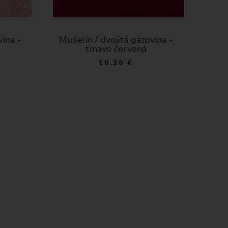
vina -
Mušelín / dvojitá gázovina -
Mušelí
modrá
10.25 €