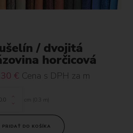
šelín / dvojitá
ázovina horčicová
.30
€
Cena s DPH za m
cm (
0.3
m)
PRIDAŤ DO KOŠÍKA