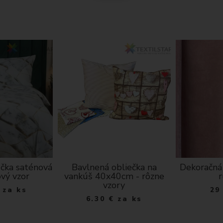
ečka saténová
Bavlnená obliečka na
Dekoračná
vý vzor
vankúš 40x40cm - rôzne
vzory
za ks
29
6.30
€
za ks