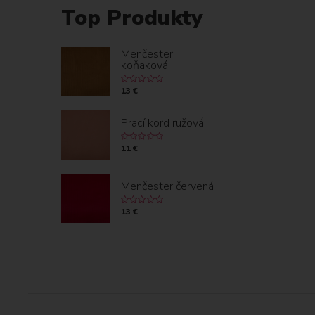
Top Produkty
Menčester
koňaková
13 €
Prací kord ružová
11 €
Menčester červená
13 €