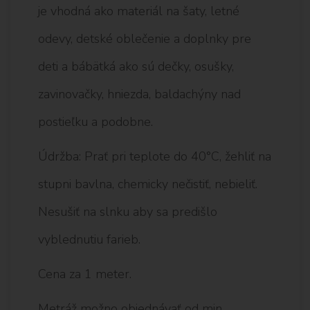
je vhodná ako materiál na šaty, letné
odevy, detské oblečenie a doplnky pre
deti a bábätká ako sú dečky, osušky,
zavinovačky, hniezda, baldachýny nad
postieľku a podobne.
Údržba: Prať pri teplote do 40°C, žehliť na
stupni bavlna, chemicky nečistiť, nebieliť.
Nesušiť na slnku aby sa predišlo
vyblednutiu farieb.
Cena za 1 meter.
Metráž možno objednávať od min.