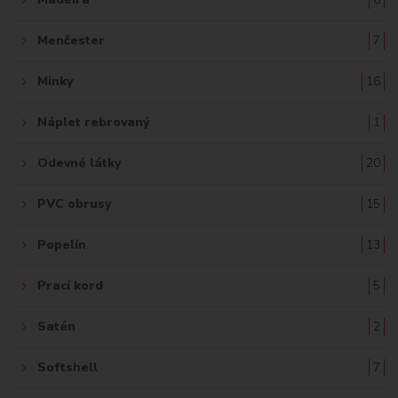
Menčester
7
Minky
16
Náplet rebrovaný
1
Odevné látky
20
PVC obrusy
15
Popelín
13
Prací kord
5
Satén
2
Softshell
7