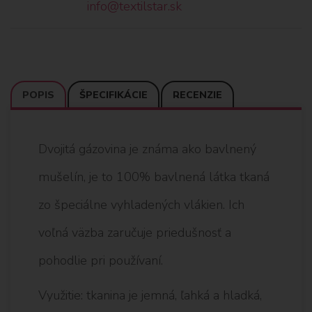
info@textilstar.sk
POPIS
ŠPECIFIKÁCIE
RECENZIE
Dvojitá gázovina je známa ako bavlnený
mušelín, je to 100% bavlnená látka tkaná
zo špeciálne vyhladených vlákien. Ich
voľná väzba zaručuje priedušnosť a
pohodlie pri používaní.
Využitie: tkanina je jemná, ľahká a hladká,