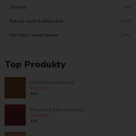
Záclony
66
Bytový textil a dekorácie
519
Výrobky z našej dielne
191
Top Produkty
Menčester koňaková
13 €
Prací kord fialovobordová
11 €