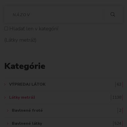
V
Y
Hladať len v kategórií
H
(Látky metráž)
L
A
Kategórie
D
A
VÝPREDAJ LÁTOK
63
Ť
Látky metráž
1138
:
Bavlnené froté
2
Bavlnené látky
524