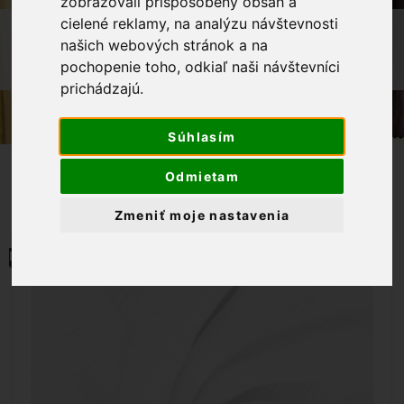
zobrazovali prispôsobený obsah a
cielené reklamy, na analýzu návštevnosti
OBCHOD
LÁTKY METRÁŽ
našich webových stránok a na
MUŠELÍN / DVOJITÁ GÁZOVINA -
pochopenie toho, odkiaľ naši návštevníci
BLEDORUŽOVÁ
prichádzajú.
Súhlasím
Odmietam
Zmeniť moje nastavenia
MOMENTÁLNE NIE JE NA SKLADE