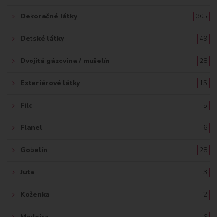
Dekoračné látky
365
Detské látky
49
Dvojitá gázovina / mušelín
28
Exteriérové látky
15
Filc
5
Flanel
6
Gobelín
28
Juta
3
Koženka
2
Madeira
6