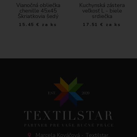
né
Vianočná obliečka
Kuchynská zástera
chenille 45x45
veľkosť L - biele
Škriatkovia šedý
srdiečka
15.45
€
za ks
17.51
€
za ks
Marcela Kováčová - Textilstar,