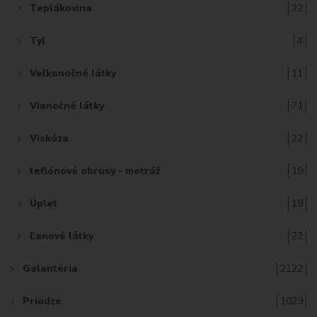
Teplákovina
22
Tyl
4
Veľkonočné látky
11
Vianočné látky
71
Viskóza
22
teflónové obrusy - metráž
19
Úplet
18
Ľanové látky
22
Galantéria
2122
Priadze
1029