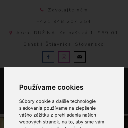
Zavolajte nám
+421 948 207 354
Areál DUŽINA, Kolpašská 1, 969 01
Banská Štiavnica, Slovensko
Používame cookies
Súbory cookie a ďalšie technológie
sledovania používame na zlepšenie
0
vášho zážitku z prehliadania našich
webových stránok, na to, aby sme vám