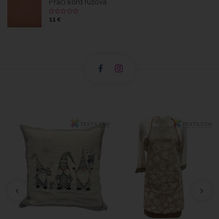
Prací kord ružová
11 €