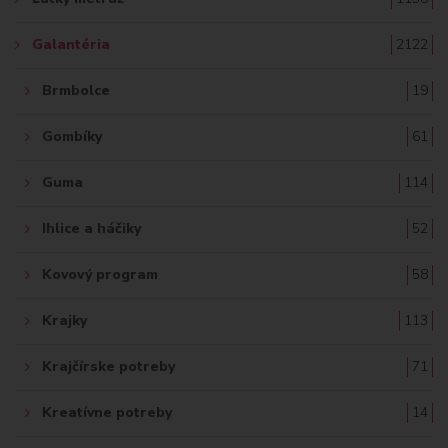
:
Galantéria
2122
Brmbolce
19
Gombíky
61
Guma
114
Ihlice a háčiky
52
Kovový program
58
Krajky
113
Krajčírske potreby
71
Kreatívne potreby
14