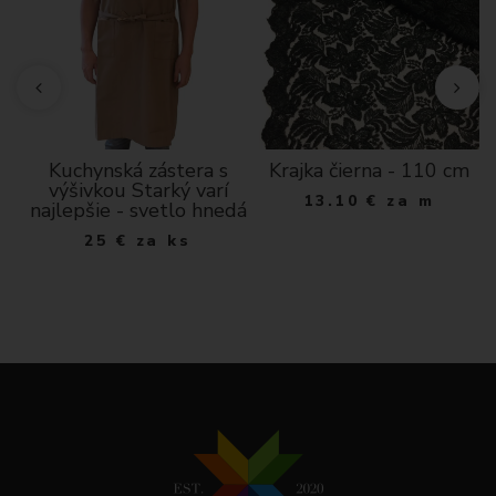
Kuchynská zástera s
Krajka čierna - 110 cm
výšivkou Starký varí
13.10
€
za m
á
najlepšie - svetlo hnedá
25
€
za ks