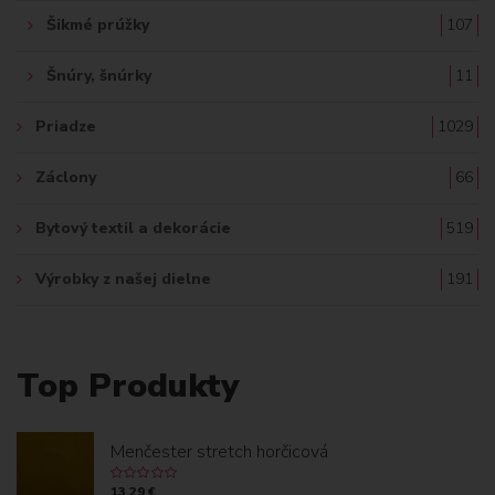
Šikmé prúžky
107
Šnúry, šnúrky
11
Priadze
1029
Záclony
66
Bytový textil a dekorácie
519
Výrobky z našej dielne
191
Top Produkty
Menčester stretch horčicová
13.29 €