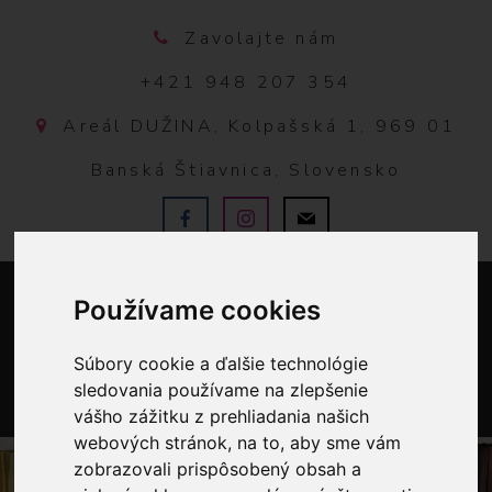
Zavolajte nám
+421 948 207 354
Areál DUŽINA, Kolpašská 1, 969 01
Banská Štiavnica, Slovensko
Používame cookies
Súbory cookie a ďalšie technológie
sledovania používame na zlepšenie
vášho zážitku z prehliadania našich
0
webových stránok, na to, aby sme vám
zobrazovali prispôsobený obsah a