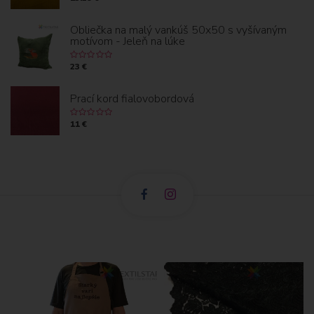
Obliečka na malý vankúš 50x50 s vyšívaným
motívom - Jeleň na lúke
23 €
Prací kord fialovobordová
11 €