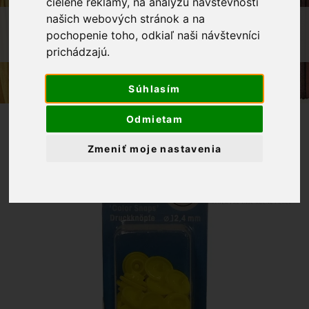
cielené reklamy, na analýzu návštevnosti
našich webových stránok a na
OBCHOD
GALANTÉRIA
pochopenie toho, odkiaľ naši návštevníci
PATENTKY COLOR SNAPS - BLEDOŽLTÁ
prichádzajú.
Súhlasím
Odmietam
Zmeniť moje nastavenia