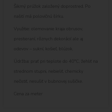
Šikmý prúžok založený doprostred. Po
našití má polovičnú šírku.
Využitie: olemovanie kraja obrusov,
prestieraní, rôznych dekorácií ale aj
odevov – sukní, košieľ, blúzok.
Údržba: prať pri teplote do 40°C, žehliť na
strednom stupni, nebieliť, chemicky
nečistiť, nesušiť v bubnovej sušičke.
Cena za meter