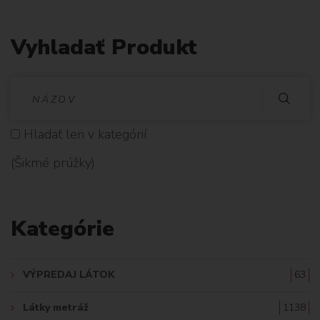
Vyhladať Produkt
V
Y
Hladať len v kategórií
H
(Šikmé prúžky)
L
A
Kategórie
D
A
VÝPREDAJ LÁTOK
63
Ť
Látky metráž
1138
: