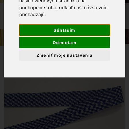
našich webových stránok a na
pochopenie toho, odkiaľ naši návštevníci
OBCHOD
GALANTÉRIA
ŠIKMÉ PRÚŽKY
prichádzajú.
ŠIKMÝ PRÚŽOK KOCKA 20MM-
TMAVOMODRÝ
Súhlasím
Odmietam
Zmeniť moje nastavenia