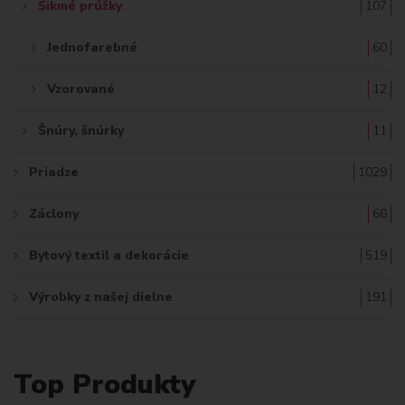
Šikmé prúžky
107
Jednofarebné
60
Vzorované
12
Šnúry, šnúrky
11
Priadze
1029
Záclony
66
Bytový textil a dekorácie
519
Výrobky z našej dielne
191
Top Produkty