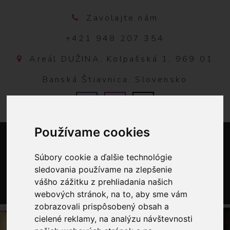
Zavolajte nám
+421 948 207 354
Areál DUŽINA, Kolpašská 1, 969 01
Banská Štiavnica, Slovensko
Používame cookies
Súbory cookie a ďalšie technológie
sledovania používame na zlepšenie
vášho zážitku z prehliadania našich
webových stránok, na to, aby sme vám
0
zobrazovali prispôsobený obsah a
cielené reklamy, na analýzu návštevnosti