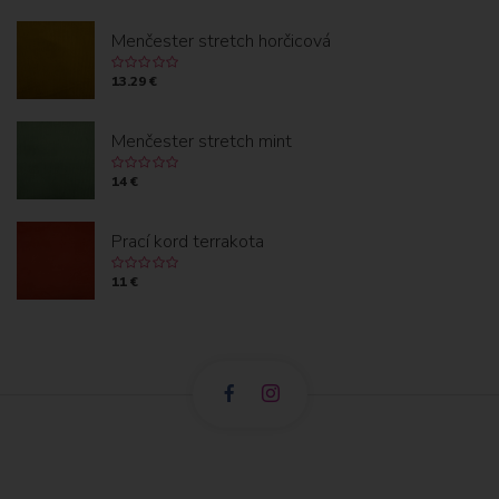
Menčester stretch horčicová
13.29 €
Menčester stretch mint
14 €
Prací kord terrakota
11 €