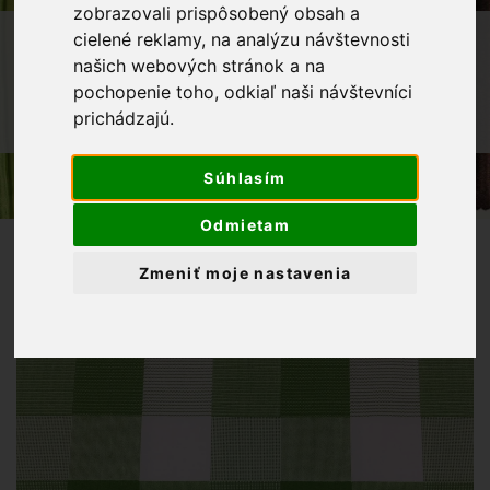
zobrazovali prispôsobený obsah a
OBCHOD
LÁTKY METRÁŽ
cielené reklamy, na analýzu návštevnosti
našich webových stránok a na
BAVLNENÉ LÁTKY
BAVLNENÉ PLÁTNO
pochopenie toho, odkiaľ naši návštevníci
BAVLNENÁ LÁTKA 7 CM BIELO-ZELENÉ
prichádzajú.
KÁRO
Súhlasím
Odmietam
Zmeniť moje nastavenia