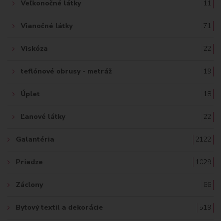
Veľkonočné látky
11
Vianočné látky
71
Viskóza
22
teflónové obrusy - metráž
19
Úplet
18
Ľanové látky
22
Galantéria
2122
Priadze
1029
Záclony
66
Bytový textil a dekorácie
519