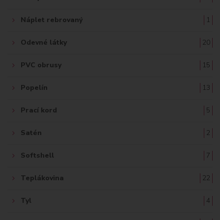
Náplet rebrovaný
1
Odevné látky
20
PVC obrusy
15
Popelín
13
Prací kord
5
Satén
2
Softshell
7
Teplákovina
22
Tyl
4