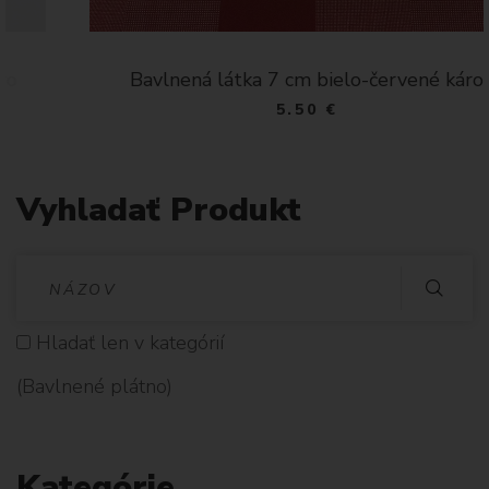
Bavlnená látka 7 cm bielo-červené káro
5.50 €
Vyhladať Produkt
V
Y
Hladať len v kategórií
H
(Bavlnené plátno)
L
A
Kategórie