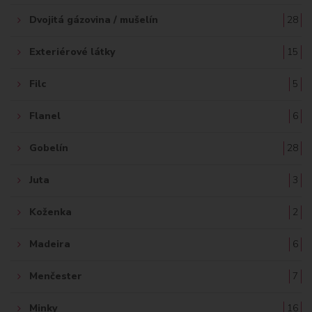
Dvojitá gázovina / mušelín
28
Exteriérové látky
15
Filc
5
Flanel
6
Gobelín
28
Juta
3
Koženka
2
Madeira
6
Menčester
7
Minky
16