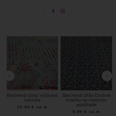
Bavlnená látka Vyšívaná
Bavlnená látka Drobné
y
šatovka
kvietky na modrom
de
podklade
15.90
€
za m
8.90
€
za m