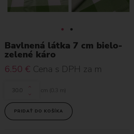
Bavlnená látka 7 cm bielo-
zelené káro
6.50
€
Cena s DPH za m
cm (
0.3
m)
PRIDAŤ DO KOŠÍKA