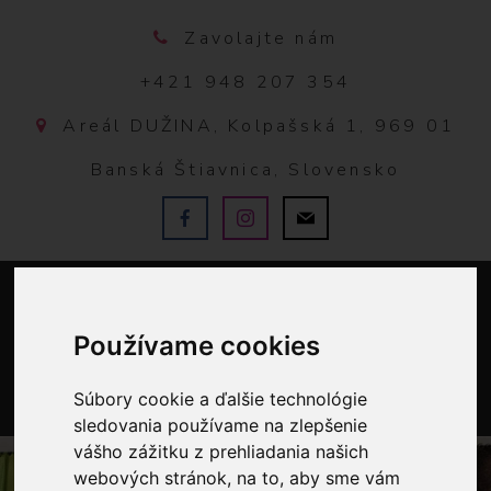
Zavolajte nám
+421 948 207 354
Areál DUŽINA, Kolpašská 1, 969 01
Banská Štiavnica, Slovensko
Používame cookies
Súbory cookie a ďalšie technológie
0
sledovania používame na zlepšenie
vášho zážitku z prehliadania našich
webových stránok, na to, aby sme vám