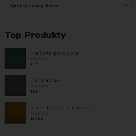
Výrobky z našej dielne
191
Top Produkty
Menčester petrolejová
13 €
Prací kord sivá
11 €
Menčester stretch horčicová
13.29 €