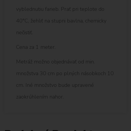
vyblednutiu farieb. Prať pri teplote do
40°C, žehliť na stupni bavlna, chemicky
nečistiť.
Cena za 1 meter.
Metráž možno objednávať od min.
množstva 30 cm po plných násobkoch 10
cm. Iné množstvo bude upravené
zaokrúhlením nahor.