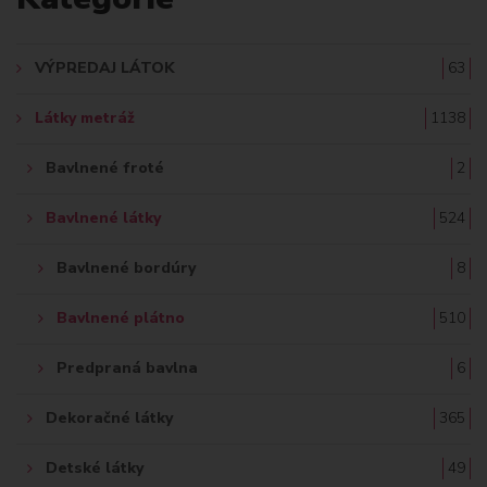
D
A
VÝPREDAJ LÁTOK
63
Ť
Látky metráž
1138
:
Bavlnené froté
2
Bavlnené látky
524
Bavlnené bordúry
8
Bavlnené plátno
510
Predpraná bavlna
6
Dekoračné látky
365
Detské látky
49