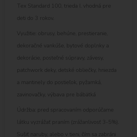
Tex Standard 100, trieda I. vhodná pre
deti do 3 rokov.
Využitie: obrusy, behúne, prestieranie,
dekoračné vankúše, bytové doplnky a
dekorácie, posteľné súpravy, závesy,
patchwork deky, detské obliečky, hniezda
a mantinely do postieľok, pyžamká,
zavinovačky, výbava pre bábätká
Údržba: pred spracovaním odporúčame
látku vyzrážať praním (zrážanlivosť 3-5%).
Sušiť naruby, alebo v tieni, čím sa zabráni