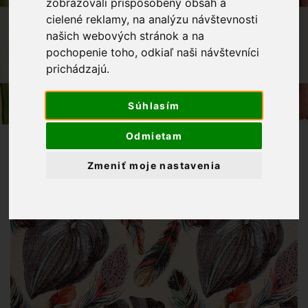
zobrazovali prispôsobený obsah a
cielené reklamy, na analýzu návštevnosti
OBCHOD
LÁTKY METRÁŽ
GOBELÍN
našich webových stránok a na
GOBELÍNOVÁ LÁTKA 280CM TROPICAL-
pochopenie toho, odkiaľ naši návštevníci
TROPICKÉ LISTY HNEDOBORDOVÉ NA
prichádzajú.
BLEDOM PODKLADE
Súhlasím
Odmietam
Zmeniť moje nastavenia