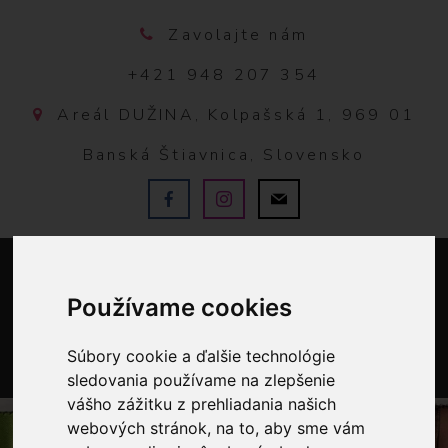
Zavolajte nám
+421 948 207 354
Areál DUŽINA, Kolpašská 1, 969 01
Banská Štiavnica, Slovensko
Používame cookies
Súbory cookie a ďalšie technológie
sledovania používame na zlepšenie
0
vášho zážitku z prehliadania našich
webových stránok, na to, aby sme vám