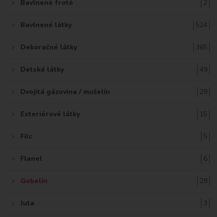
Bavlnené froté
2
Bavlnené látky
524
Dekoračné látky
365
Detské látky
49
Dvojitá gázovina / mušelín
28
Exteriérové látky
15
Filc
5
Flanel
6
Gobelín
28
Juta
3