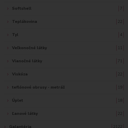
Softshell
7
Teplákovina
22
Tyl
4
Veľkonočné látky
11
Vianočné látky
71
Viskóza
22
teflónové obrusy - metráž
19
Úplet
18
Ľanové látky
22
Galantéria
2122