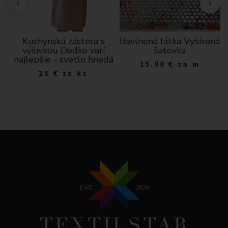
ký
Kuchynská zástera s
Bavlnená látka Vyšívaná
výšivkou Dedko varí
šatovka
a
najlepšie - svetlo hnedá
15.90
€
za m
25
€
za ks