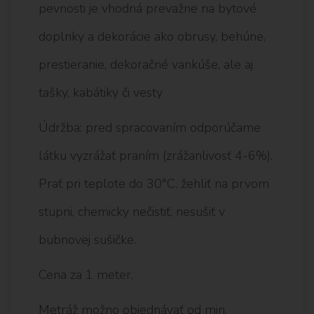
pevnosti je vhodná prevažne na bytové
doplnky a dekorácie ako obrusy, behúne,
prestieranie, dekoračné vankúše, ale aj
tašky, kabátiky či vesty
Údržba: pred spracovaním odporúčame
látku vyzrážať praním (zrážanlivosť 4-6%).
Prať pri teplote do 30°C, žehliť na prvom
stupni, chemicky nečistiť, nesušiť v
bubnovej sušičke.
Cena za 1 meter.
Metráž možno objednávať od min.