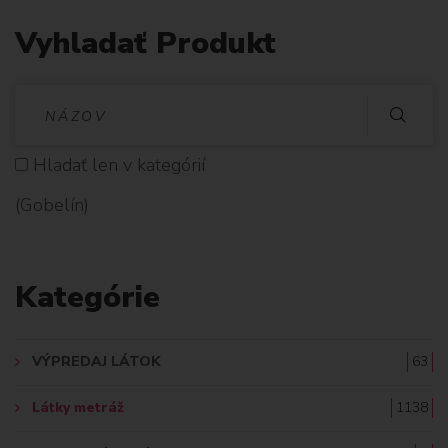
Vyhladať Produkt
V
Y
Hladať len v kategórií
H
(Gobelín)
L
A
Kategórie
D
A
VÝPREDAJ LÁTOK
63
Ť
Látky metráž
1138
: