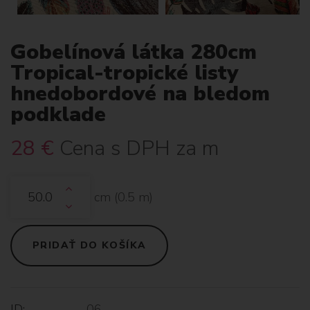
Gobelínová látka 280cm
Tropical-tropické listy
hnedobordové na bledom
podklade
28
€
Cena s DPH za m
cm (
0.5
m)
PRIDAŤ DO KOŠÍKA
ID:
06