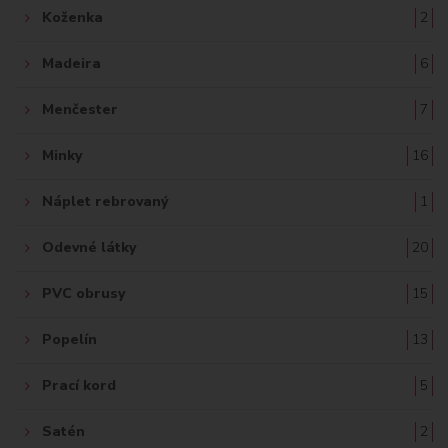
Koženka
2
Madeira
6
Menčester
7
Minky
16
Náplet rebrovaný
1
Odevné látky
20
PVC obrusy
15
Popelín
13
Prací kord
5
Satén
2