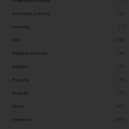
Krajčírske potreby
71
Kreatívne potreby
14
Lemovky
7
Nite
338
Náplety/ Patenty
30
Nášivky
20
Popruhy
26
Prámiky
31
Stuhy
343
Vyšívanie
654