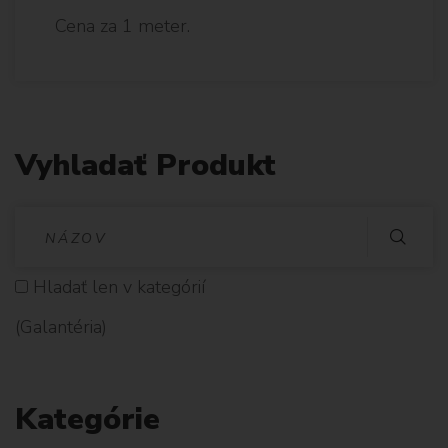
Cena za 1 meter.
Vyhladať Produkt
V
Y
Hladať len v kategórií
H
(Galantéria)
L
A
Kategórie
D