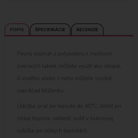
POPIS
ŠPECIFIKÁCIE
RECENZIE
Pevný popruh z polyesteru s motívom
zvieracích labiek môžete využiť ako obojok,
či vodítko alebo z neho môžete vyrobiť
napríklad kľúčenku.
Údržba: prať pri teplote do 40°C, žehliť pri
nízkej teplote, nebieliť, sušiť v bubnovej
sušičke pri nízkych teplotách.