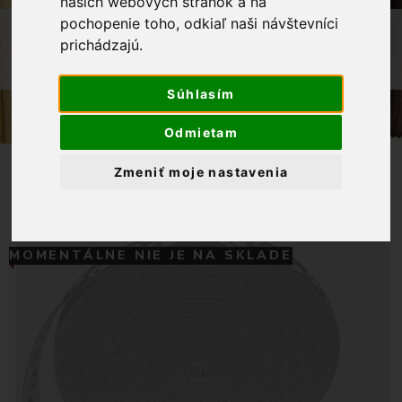
našich webových stránok a na
pochopenie toho, odkiaľ naši návštevníci
OBCHOD
GALANTÉRIA
prichádzajú.
POPRUH 100% PES LABKY 15MM
ZELENÁ
Súhlasím
Odmietam
Zmeniť moje nastavenia
MOMENTÁLNE NIE JE NA SKLADE