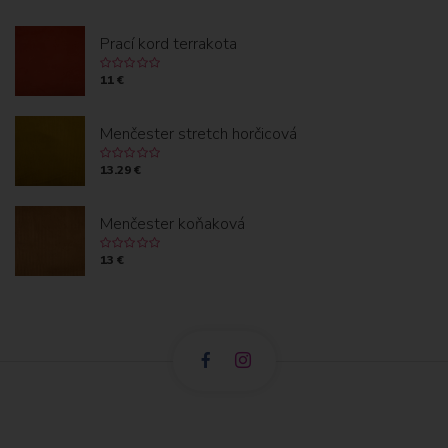
Prací kord terrakota
11 €
Menčester stretch horčicová
13.29 €
Menčester koňaková
13 €