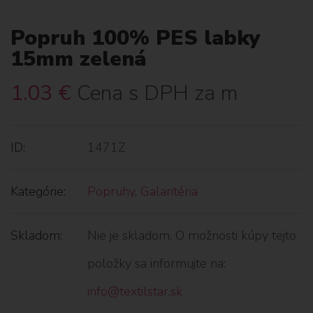
Popruh 100% PES labky
15mm zelená
1.03
€
Cena s DPH za m
ID:
1471Z
Kategórie:
Popruhy
,
Galantéria
Skladom:
Nie je skladom. O možnosti kúpy tejto
položky sa informujte na:
info@textilstar.sk