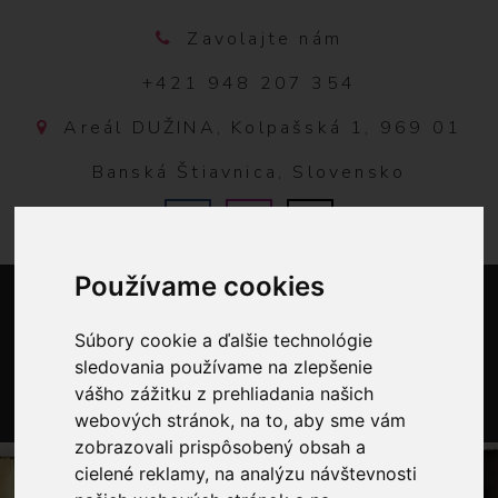
Zavolajte nám
+421 948 207 354
Areál DUŽINA, Kolpašská 1, 969 01
Banská Štiavnica, Slovensko
Používame cookies
Súbory cookie a ďalšie technológie
sledovania používame na zlepšenie
vášho zážitku z prehliadania našich
webových stránok, na to, aby sme vám
0
zobrazovali prispôsobený obsah a
cielené reklamy, na analýzu návštevnosti