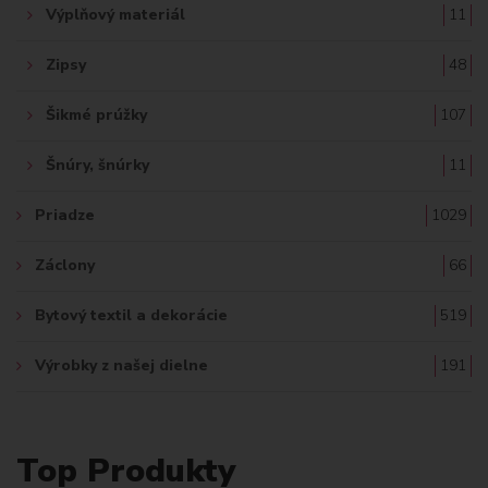
Výplňový materiál
11
Zipsy
48
Šikmé prúžky
107
Šnúry, šnúrky
11
Priadze
1029
Záclony
66
Bytový textil a dekorácie
519
Výrobky z našej dielne
191
Top Produkty