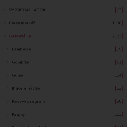
A
VÝPREDAJ LÁTOK
63
Ť
Látky metráž
1138
:
Galantéria
2122
Brmbolce
19
Gombíky
61
Guma
114
Ihlice a háčiky
52
Kovový program
58
Krajky
113