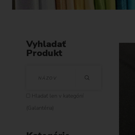
Vyhladať
Produkt
V
Y
H
Hladať len v kategórií
L
(Galantéria)
A
D