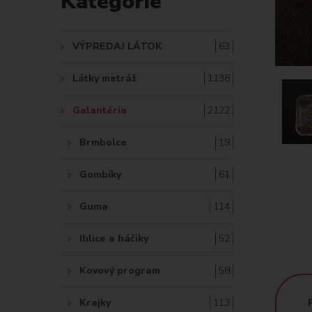
Kategórie
A
Ť
VÝPREDAJ LÁTOK
63
:
Látky metráž
1138
Galantéria
2122
Brmbolce
19
Gombíky
61
Guma
114
Ihlice a háčiky
52
Kovový program
58
Krajky
113