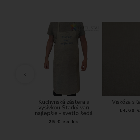
- 110 cm
Kuchynská zástera s
Viskóza s ľ
výšivkou Starký varí
a m
14.60
najlepšie - svetlo šedá
25
€
za ks