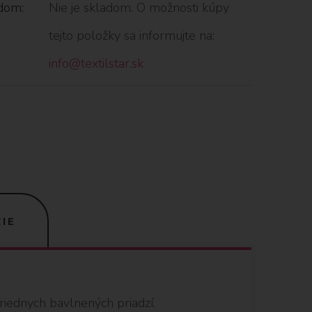
dom:
Nie je skladom. O možnosti kúpy
tejto položky sa informujte na:
info@textilstar.sk
IE
triednych bavlnených priadzí.