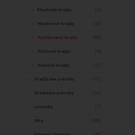
Elastické krajky
6
Madeirové krajky
16
Paličkované krajky
66
Silónové krajky
8
Vzdušné krajky
17
Krajčírske potreby
71
Kreatívne potreby
14
Lemovky
7
Nite
338
Náplety/ Patenty
30