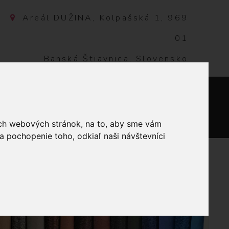
Areál DUŽINA, Kolpašská 1, 969
01
Banská Štiavnica, Slovensko
NTAKT
0
ich webových stránok, na to, aby sme vám
a pochopenie toho, odkiaľ naši návštevníci
JKA PALIČKOVANÁ 10 MM BIELA