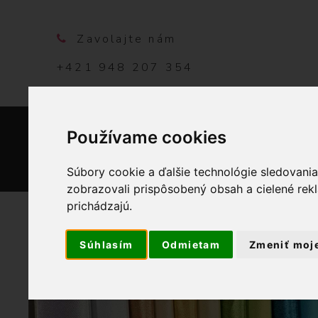
Zavolajte nám
+421 948 207 354
Používame cookies
DOMO
Súbory cookie a ďalšie technológie sledovani
zobrazovali prispôsobený obsah a cielené rek
prichádzajú.
Súhlasím
Odmietam
Zmeniť moj
OBCHOD
GALANTÉRIA