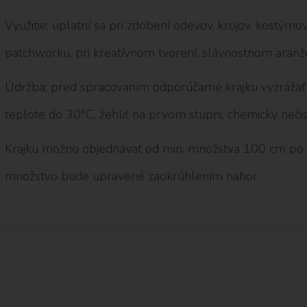
Využitie: uplatní sa pri zdobení odevov, krojov, kostýmov 
patchworku, pri kreatívnom tvorení, slávnostnom aranž
Údržba: pred spracovaním odporúčame krajku vyzrážať p
teplote do 30°C, žehliť na prvom stupni, chemicky nečist
Krajku možno objednávať od min. množstva 100 cm po
množstvo bude upravené zaokrúhlením nahor.