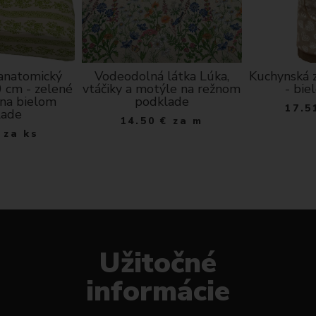
 anatomický
Vodeodolná látka Lúka,
Kuchynská z
 cm - zelené
vtáčiky a motýle na režnom
- bie
na bielom
podklade
17.5
lade
14.50
€
za m
za ks
Užitočné
informácie