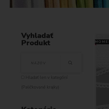
Vyhladať
Produkt
MOMEN
V
Y
H
Hladať len v kategórií
L
(Paličkované krajky)
A
D