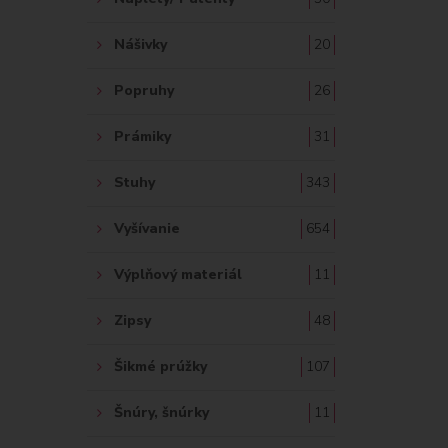
Nášivky
20
Popruhy
26
Prámiky
31
Stuhy
343
Vyšívanie
654
Výplňový materiál
11
Zipsy
48
Šikmé prúžky
107
Šnúry, šnúrky
11