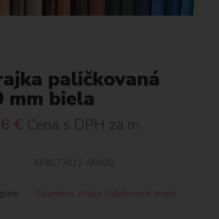
rajka paličkovaná
0 mm biela
46
€
Cena s DPH za m
KPAL73012-06000
órie:
Galantéria
,
Krajky
,
Paličkované krajky