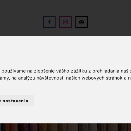
V
OBCHOD
SLUŽBY
KO
a používame na zlepšenie vášho zážitku z prehliadania naš
lamy, na analýzu návštevnosti našich webových stránok a n
e nastavenia
KRAJKY
PALIČKOVANÉ KRAJKY
KRA