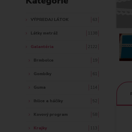
Kategórie
A
Ť
VÝPREDAJ LÁTOK
63
:
Látky metráž
1138
Galantéria
2122
Brmbolce
19
Gombíky
61
Guma
114
Ihlice a háčiky
52
Kovový program
58
Krajky
113