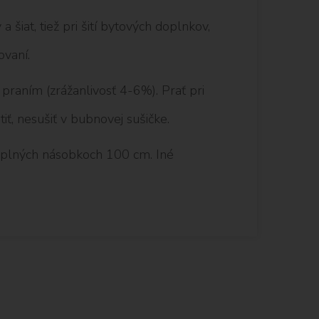
a šiat, tiež pri šití bytových doplnkov,
ovaní.
raním (zrážanlivosť 4-6%). Prať pri
iť, nesušiť v bubnovej sušičke.
 plných násobkoch 100 cm. Iné