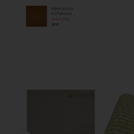
Menčester
koňaková
13 €