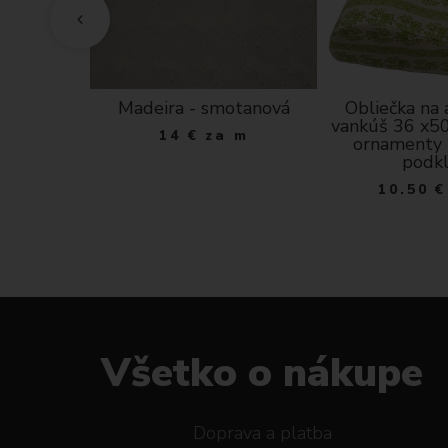
atomický
Madeira - smotanová
Obliečka na
 - biele
vankúš 36 x50
14
€
za m
čky na
ornamenty 
klade
podk
 ks
10.50
€
Všetko o nákupe
Doprava a platba