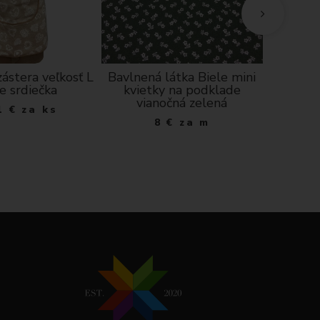
ástera veľkosť L
Bavlnená látka Biele mini
Vis
le srdiečka
kvietky na podklade
ružo
vianočná zelená
čer
1
€
za ks
8
€
za m