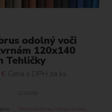
brus odolný voči
kvrnám 120x140
m Tehličky
€
Cena s DPH za ks
22120/09
órie:
Teflónové obrusy
,
Obrusy na stoly
,