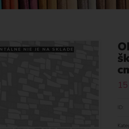
O
TÁLNE NIE JE NA SKLADE
š
c
15
ID:
Kateg