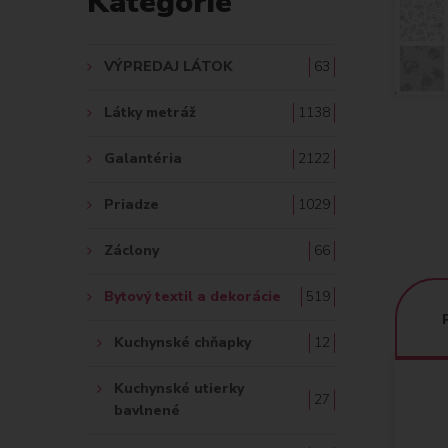
Kategórie
A
Ť
VÝPREDAJ LÁTOK
63
:
Látky metráž
1138
Galantéria
2122
Priadze
1029
Záclony
66
Bytový textil a dekorácie
519
Kuchynské chňapky
12
Kuchynské utierky
27
bavlnené