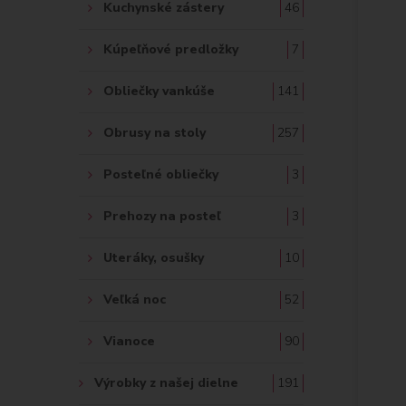
Kuchynské zástery
46
Kúpeľňové predložky
7
Obliečky vankúše
141
Obrusy na stoly
257
Posteľné obliečky
3
Prehozy na posteľ
3
Uteráky, osušky
10
Veľká noc
52
Vianoce
90
Výrobky z našej dielne
191