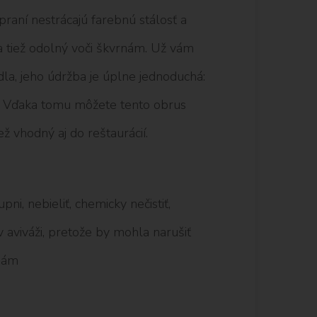
 praní nestrácajú farebnú stálosť a
 a tiež odolný voči škvrnám. Už vám
edla, jeho údržba je úplne jednoduchá:
ou. Vďaka tomu môžete tento obrus
ež vhodný aj do reštaurácií.
ni, nebieliť, chemicky nečistiť,
aviváži, pretože by mohla narušiť
rnám