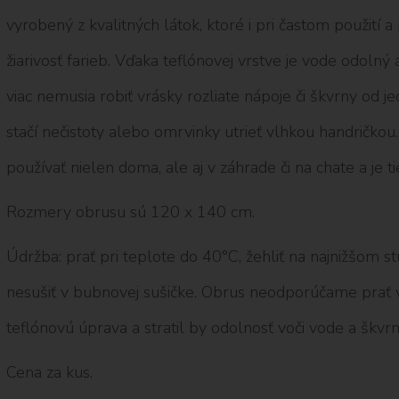
vyrobený z kvalitných látok, ktoré i pri častom použití a
žiarivosť farieb. Vďaka teflónovej vrstve je vode odolný
viac nemusia robiť vrásky rozliate nápoje či škvrny od j
stačí nečistoty alebo omrvinky utrieť vlhkou handričk
používať nielen doma, ale aj v záhrade či na chate a je ti
Rozmery obrusu sú 120 x 140 cm.
Údržba: prať pri teplote do 40°C, žehliť na najnižšom stup
nesušiť v bubnovej sušičke. Obrus neodporúčame prať v 
teflónovú úprava a stratil by odolnosť voči vode a škv
Cena za kus.