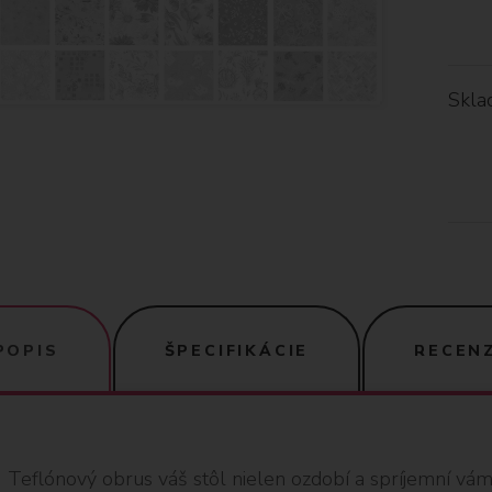
Skla
POPIS
ŠPECIFIKÁCIE
RECENZ
Teflónový obrus váš stôl nielen ozdobí a spríjemní vám t