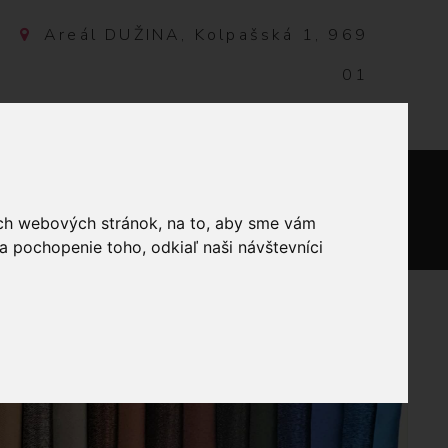
Areál DUŽINA, Kolpašská 1, 969
01
Banská Štiavnica, Slovensko
NTAKT
0
ich webových stránok, na to, aby sme vám
a pochopenie toho, odkiaľ naši návštevníci
RNÁM 120X140 CM TEHLIČKY