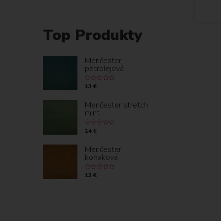
Top Produkty
Menčester
petrolejová
13 €
Menčester stretch
mint
14 €
Menčester
koňaková
13 €