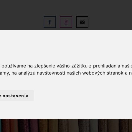
V
OBCHOD
SLUŽBY
KO
a používame na zlepšenie vášho zážitku z prehliadania naš
lamy, na analýzu návštevnosti našich webových stránok a n
e nastavenia
L A DEKORÁCIE
OBRUS ODOLNÝ VOČI ŠKV