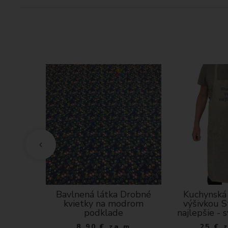
 gázovina-
Bavlnená látka Drobné
Kuchynská 
ná
kvietky na modrom
výšivkou S
podklade
najlepšie - 
a m
8.90
€
za m
25
€