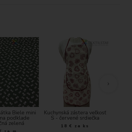
átka Biele mini
Kuchynská zástera veľkosť
Bavl
 na podklade
S - červené srdiečka
exk
čná zelená
18
€
za ks
6
€
za m