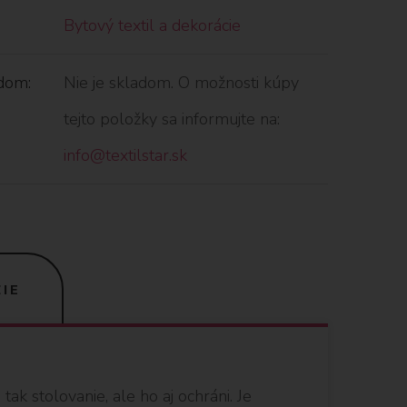
Bytový textil a dekorácie
dom:
Nie je skladom. O možnosti kúpy
tejto položky sa informujte na:
info@textilstar.sk
IE
ak stolovanie, ale ho aj ochráni. Je