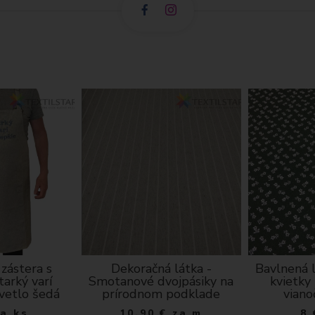
zástera s
Dekoračná látka -
Bavlnená l
tarký varí
Smotanové dvojpásiky na
kvietky
svetlo šedá
prírodnom podklade
viano
za ks
10.90
€
za m
8