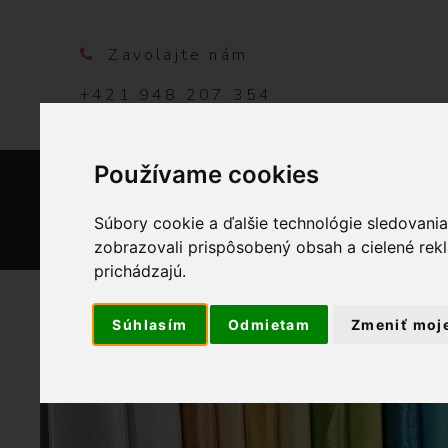
Zavolajte nám
+421 948 207 354
Používame cookies
DOMO
Súbory cookie a ďalšie technológie sledovani
zobrazovali prispôsobený obsah a cielené rek
prichádzajú.
Súhlasím
Odmietam
Zmeniť moj
OBCHOD
BYTOVÝ TEXTI