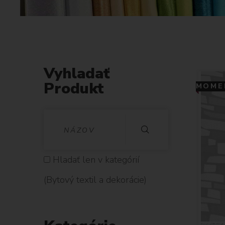
Vyhladať
Produkt
MOMEN
V
Y
H
Hladať len v kategórií
L
(Bytový textil a dekorácie)
A
D