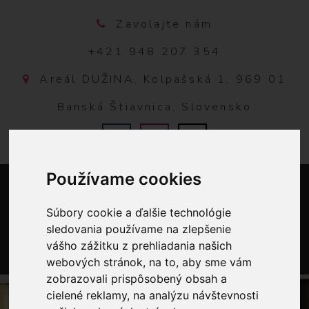
Zavolajte nám
+421 948 207 354
Areál DUŽINA, Kolpašská 1, 969 01
Banská Štiavnica, Slovensko
Používame cookies
Súbory cookie a ďalšie technológie
sledovania používame na zlepšenie
vášho zážitku z prehliadania našich
webových stránok, na to, aby sme vám
0
zobrazovali prispôsobený obsah a
cielené reklamy, na analýzu návštevnosti