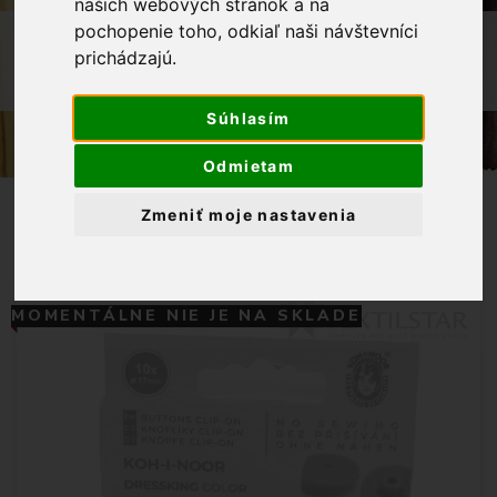
našich webových stránok a na
pochopenie toho, odkiaľ naši návštevníci
OBCHOD
GALANTÉRIA
GOMBÍKY
prichádzajú.
GOMBÍK DRESSKING-REFLEXNÁ ŽLTÁ
(BLEDOZELENÁ)
Súhlasím
Odmietam
Zmeniť moje nastavenia
MOMENTÁLNE NIE JE NA SKLADE