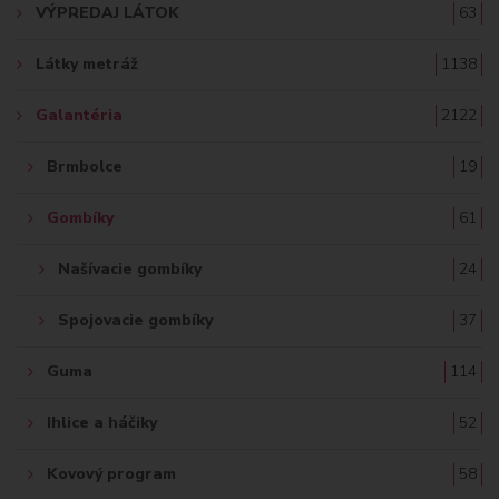
VÝPREDAJ LÁTOK
63
Ť
Látky metráž
1138
:
Galantéria
2122
Brmbolce
19
Gombíky
61
Našívacie gombíky
24
Spojovacie gombíky
37
Guma
114
Ihlice a háčiky
52
Kovový program
58