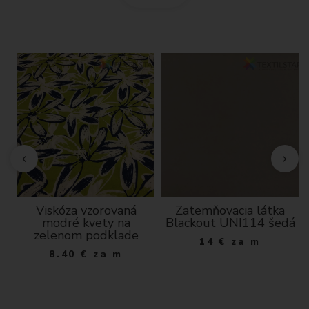
a
Viskóza vzorovaná
Zatemňovacia látka
modré kvety na
Blackout UNI114 šedá
zelenom podklade
14
€
za m
8.40
€
za m