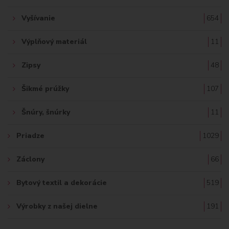
Vyšívanie
654
Výplňový materiál
11
Zipsy
48
Šikmé prúžky
107
Šnúry, šnúrky
11
Priadze
1029
Záclony
66
Bytový textil a dekorácie
519
Výrobky z našej dielne
191