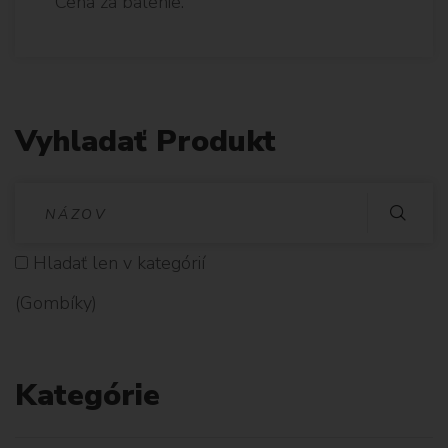
Cena za balenie.
Vyhladať Produkt
V
Y
Hladať len v kategórií
H
(Gombíky)
L
A
Kategórie
D
A