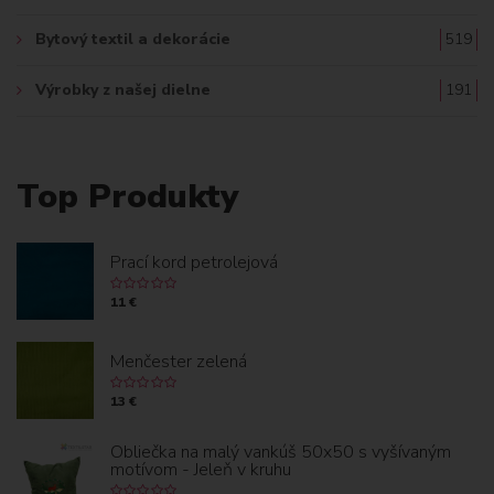
Bytový textil a dekorácie
519
Výrobky z našej dielne
191
Top Produkty
Prací kord petrolejová
11 €
Menčester zelená
13 €
Obliečka na malý vankúš 50x50 s vyšívaným
motívom - Jeleň v kruhu