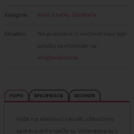
Kategórie:
Ihlice a háčiky
,
Galantéria
Skladom:
Nie je skladom. O možnosti kúpy tejto
položky sa informujte na:
info@textilstar.sk
POPIS
ŠPECIFIKÁCIE
RECENZIE
Háčik ma silikónovú rukoväť, vďaka čomu
sa dobre drží a nekĺže sa. Veľmi dobre sa s