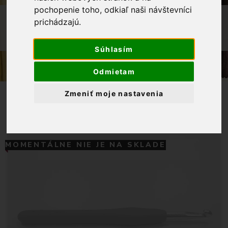
pochopenie toho, odkiaľ naši návštevníci
OBCHOD
GALANTÉRIA
prichádzajú.
HÁČIK PLETACÍ SO SILIKÓNOVOU
RUKOVÄŤOU 6 MM
Súhlasím
Odmietam
Zmeniť moje nastavenia
MOMENTÁLNE NIE JE NA SKLADE