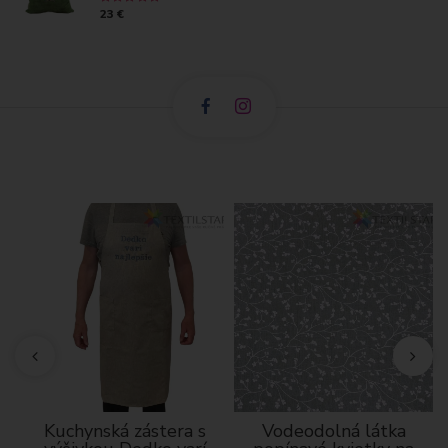
23 €
á
Kuchynská zástera s
Vodeodolná látka