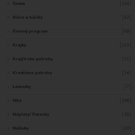
Guma
114
Ihlice a háčiky
52
Kovový program
58
Krajky
113
Krajčírske potreby
71
Kreatívne potreby
14
Lemovky
7
Nite
338
Náplety/ Patenty
30
Nášivky
20