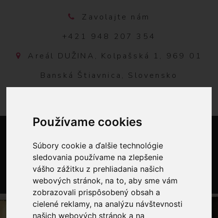
Zavolajte nám
+421 948 207 354
Areál DUŽINA, Kolpašská 1, 969 01
Banská Štiavnica, Slovensko
Používame cookies
Súbory cookie a ďalšie technológie
sledovania používame na zlepšenie
vášho zážitku z prehliadania našich
webových stránok, na to, aby sme vám
0
zobrazovali prispôsobený obsah a
cielené reklamy, na analýzu návštevnosti
našich webových stránok a na