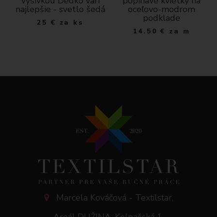
výšivkou Dedko varí
popínavé kvietky na
najlepšie - svetlo šedá
oceľovo-modrom
podklade
25
€
za ks
14.50
€
za m
Marcela Kováčová - Textilstar,
Areál DUŽINA, Kolpašská 1,