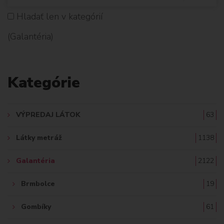
Y
Hladať len v kategórií
H
(Galantéria)
L
A
Kategórie
D
A
VÝPREDAJ LÁTOK
63
Ť
Látky metráž
1138
:
Galantéria
2122
Brmbolce
19
Gombíky
61