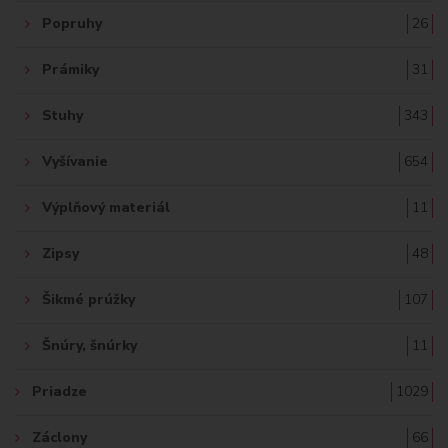
Popruhy
26
Prámiky
31
Stuhy
343
Vyšívanie
654
Výplňový materiál
11
Zipsy
48
Šikmé prúžky
107
Šnúry, šnúrky
11
Priadze
1029
Záclony
66