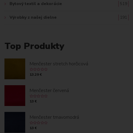
Bytový textil a dekorácie
519
Výrobky z našej dielne
191
Top Produkty
Menčester stretch horčicová
13.29 €
Menčester červená
13 €
Menčester tmavomodrá
13 €