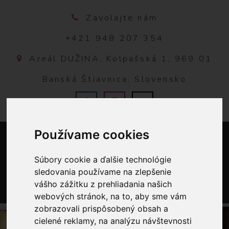
Zavolajte nám
+421 948 207 354
Areál DUŽINA, Kolpašská 1, 969 01
Banská Štiavnica, Slovensko
Používame cookies
Súbory cookie a ďalšie technológie
sledovania používame na zlepšenie
vášho zážitku z prehliadania našich
webových stránok, na to, aby sme vám
0
zobrazovali prispôsobený obsah a
cielené reklamy, na analýzu návštevnosti