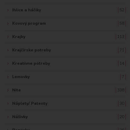
Ihlice a háčiky
52
Kovový program
58
Krajky
113
Krajčírske potreby
71
Kreatívne potreby
14
Lemovky
7
Nite
338
Náplety/ Patenty
30
Nášivky
20