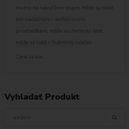
možno na najvyššom stupni, Môže sa bieliť
len oxidačnými / nechlórovými
prostriedkami, môže sa chemicky čistiť,
môže sa sušiť v bubnovej sušičke.
Cena za kus.
Vyhladať Produkt
V
Y