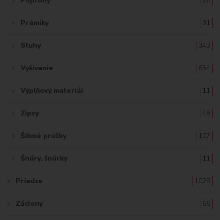
Popruhy
26
Prámiky
31
Stuhy
343
Vyšívanie
654
Výplňový materiál
11
Zipsy
48
Šikmé prúžky
107
Šnúry, šnúrky
11
Priadze
1029
Záclony
66