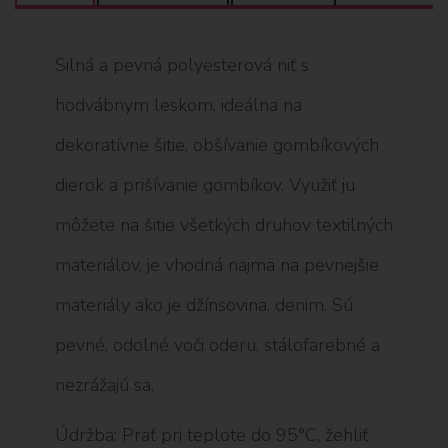
Silná a pevná polyesterová niť s
hodvábnym leskom, ideálna na
dekoratívne šitie, obšívanie gombíkových
dierok a prišívanie gombíkov. Využiť ju
môžete na šitie všetkých druhov textilných
materiálov, je vhodná najmä na pevnejšie
materiály ako je džínsovina, denim. Sú
pevné, odolné voči oderu, stálofarebné a
nezrážajú sa.
Údržba: Prať pri teplote do 95°C, žehliť