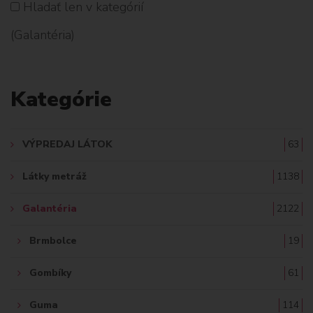
Hladať len v kategórií
H
(Galantéria)
L
A
Kategórie
D
A
VÝPREDAJ LÁTOK
63
Ť
Látky metráž
1138
:
Galantéria
2122
Brmbolce
19
Gombíky
61
Guma
114