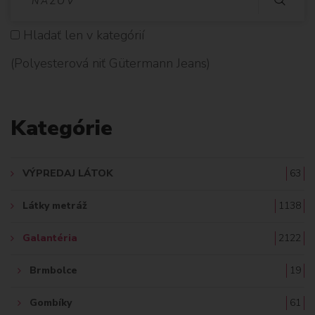
Y
Hladať len v kategórií
H
(Polyesterová niť Gütermann Jeans)
L
A
Kategórie
D
A
VÝPREDAJ LÁTOK
63
Ť
Látky metráž
1138
:
Galantéria
2122
Brmbolce
19
Gombíky
61