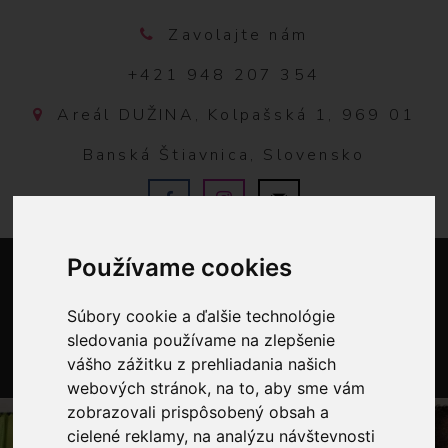
Zavolajte nám
+421 948 207 354
Areál DUŽINA, Kolpašská 1, 969 01
Banská Štiavnica, Slovensko
Používame cookies
Súbory cookie a ďalšie technológie
sledovania používame na zlepšenie
vášho zážitku z prehliadania našich
webových stránok, na to, aby sme vám
0
zobrazovali prispôsobený obsah a
cielené reklamy, na analýzu návštevnosti