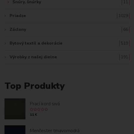
Šnúry, šnúrky
11
Priadze
1029
Záclony
66
Bytový textil a dekorácie
519
Výrobky z našej dielne
191
Top Produkty
Prací kord sivá
11 €
Menčester tmavomodrá