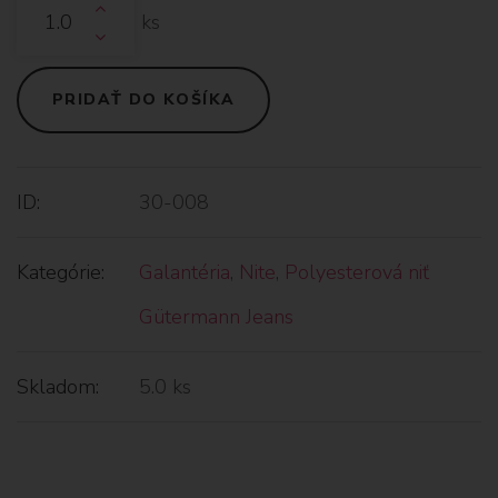
ks
PRIDAŤ DO KOŠÍKA
ID:
30-008
Kategórie:
Galantéria
,
Nite
,
Polyesterová niť
Gütermann Jeans
Skladom:
5.0 ks