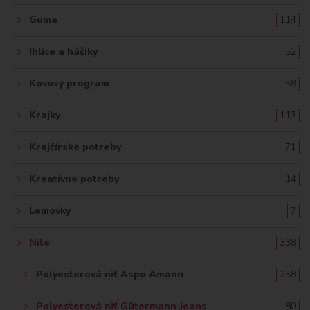
Guma
114
Ihlice a háčiky
52
Kovový program
58
Krajky
113
Krajčírske potreby
71
Kreatívne potreby
14
Lemovky
7
Nite
338
Polyesterová niť Aspo Amann
258
Polyesterová niť Gütermann Jeans
80