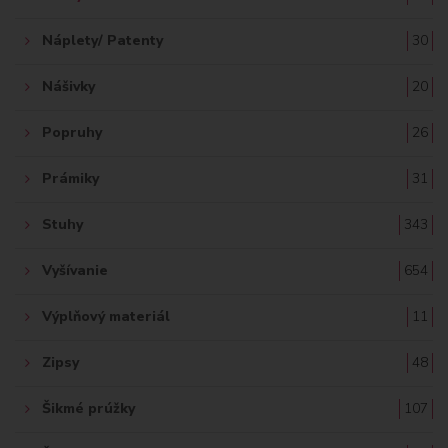
Náplety/ Patenty
30
Nášivky
20
Popruhy
26
Prámiky
31
Stuhy
343
Vyšívanie
654
Výplňový materiál
11
Zipsy
48
Šikmé prúžky
107