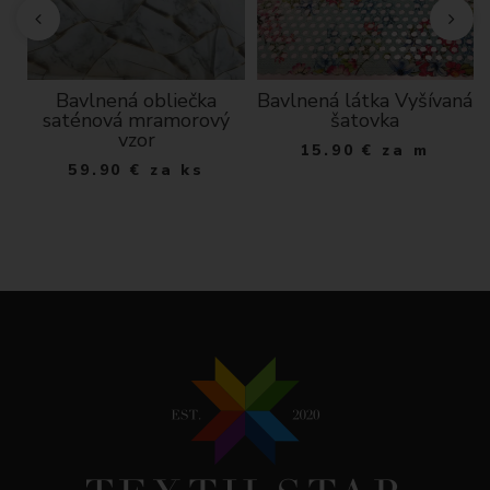
D
Bavlnená obliečka
Bavlnená látka Vyšívaná
saténová mramorový
šatovka
vzor
15.90
€
za m
59.90
€
za ks