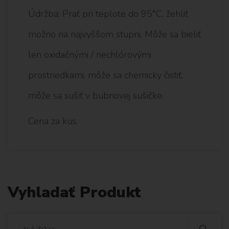
Údržba: Prať pri teplote do 95°C, žehliť
možno na najvyššom stupni, Môže sa bieliť
len oxidačnými / nechlórovými
prostriedkami, môže sa chemicky čistiť,
môže sa sušiť v bubnovej sušičke.
Cena za kus.
Vyhladať Produkt
V