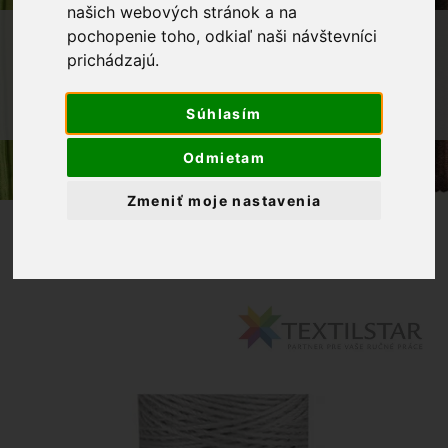
našich webových stránok a na
OBCHOD
GALANTÉRIA
NITE
pochopenie toho, odkiaľ naši návštevníci
prichádzajú.
POLYESTEROVÁ NIŤ GÜTERMANN JEANS
POLYESTEROVÁ NIŤ GUTERMAN JEANS
Súhlasím
30M 8 ŠEDÁ
Odmietam
Zmeniť moje nastavenia