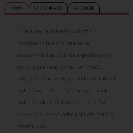
POPIS
ŠPECIFIKÁCIE
RECENZIE
Silná a pevná polyesterová niť s
hodvábnym leskom, ideálna na
dekoratívne šitie, obšívanie gombíkových
dierok a prišívanie gombíkov. Využiť ju
môžete na šitie všetkých druhov textilných
materiálov, je vhodná najmä na pevnejšie
materiály ako je džínsovina, denim. Sú
pevné, odolné voči oderu, stálofarebné a
nezrážajú sa.