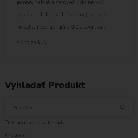
jemné, hebké a zároveň odolné voči
praniu a slnku (stálofarebné), pri práci sa
neuzlia, nestrapkajú a držia svoj tvar.
Cena za kus.
Vyhladať Produkt
V
Y
Hladať len v kategórií
H
(Mulinky)