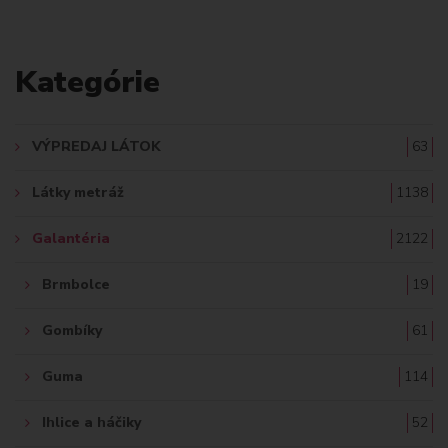
L
A
Kategórie
D
A
VÝPREDAJ LÁTOK
63
Ť
Látky metráž
1138
:
Galantéria
2122
Brmbolce
19
Gombíky
61
Guma
114
Ihlice a háčiky
52