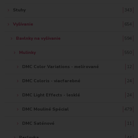
Stuhy
343
Vyšívanie
654
Bavlnky na vyšívanie
594
Mulinky
550
DMC Color Variations - melírované
12
DMC Coloris - viacfarebné
24
DMC Light Effects - lesklé
24
DMC Mouliné Spécial
479
DMC Saténové
11
Perlovka
44