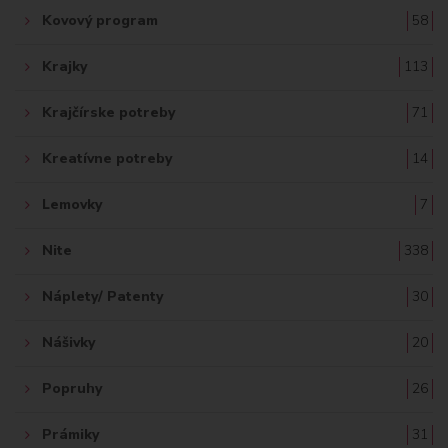
Kovový program
58
Krajky
113
Krajčírske potreby
71
Kreatívne potreby
14
Lemovky
7
Nite
338
Náplety/ Patenty
30
Nášivky
20
Popruhy
26
Prámiky
31