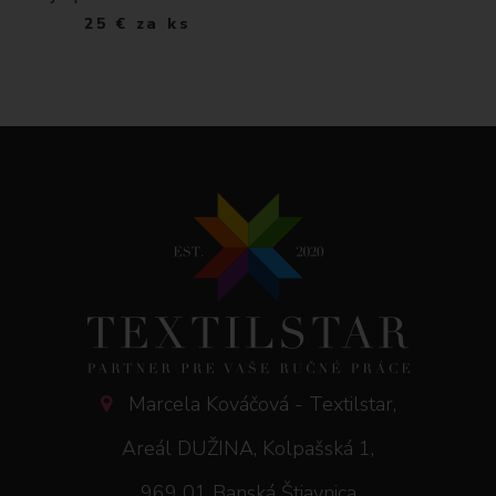
25
€
za ks
Marcela Kováčová - Textilstar,
Areál DUŽINA, Kolpašská 1,
969 01 Banská Štiavnica