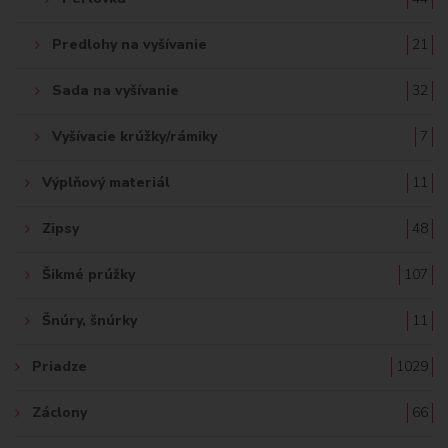
Predlohy na vyšívanie
21
Sada na vyšívanie
32
Vyšívacie krúžky/rámiky
7
Výplňový materiál
11
Zipsy
48
Šikmé prúžky
107
Šnúry, šnúrky
11
Priadze
1029
Záclony
66