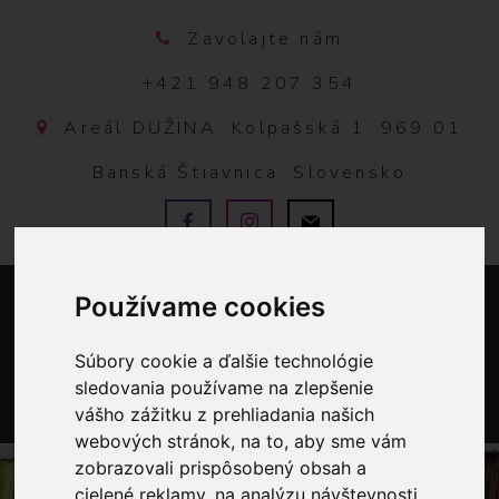
Zavolajte nám
+421 948 207 354
Areál DUŽINA, Kolpašská 1, 969 01
Banská Štiavnica, Slovensko
Používame cookies
Súbory cookie a ďalšie technológie
sledovania používame na zlepšenie
vášho zážitku z prehliadania našich
0
webových stránok, na to, aby sme vám
zobrazovali prispôsobený obsah a
cielené reklamy, na analýzu návštevnosti