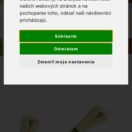
našich webových stránok a na
OBCHOD
GALANTÉRIA
VYŠÍVANIE
pochopenie toho, odkiaľ naši návštevníci
prichádzajú.
BAVLNKY NA VYŠÍVANIE
MULINKY
MULINKY NA VYŠÍVANIE DMC 10 - ŽLTÁ
Súhlasím
Odmietam
Zmeniť moje nastavenia