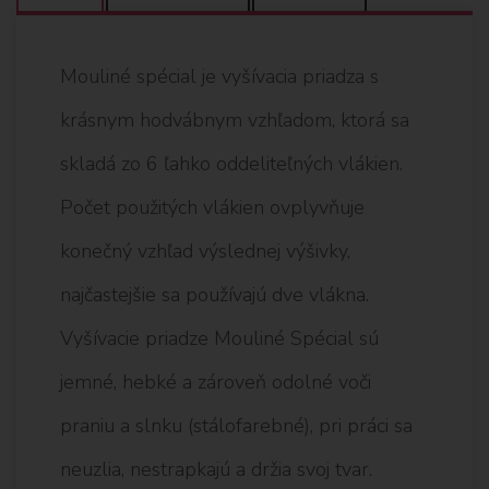
Mouliné spécial je vyšívacia priadza s
krásnym hodvábnym vzhľadom, ktorá sa
skladá zo 6 ľahko oddeliteľných vlákien.
Počet použitých vlákien ovplyvňuje
konečný vzhľad výslednej výšivky,
najčastejšie sa používajú dve vlákna.
Vyšívacie priadze Mouliné Spécial sú
jemné, hebké a zároveň odolné voči
praniu a slnku (stálofarebné), pri práci sa
neuzlia, nestrapkajú a držia svoj tvar.