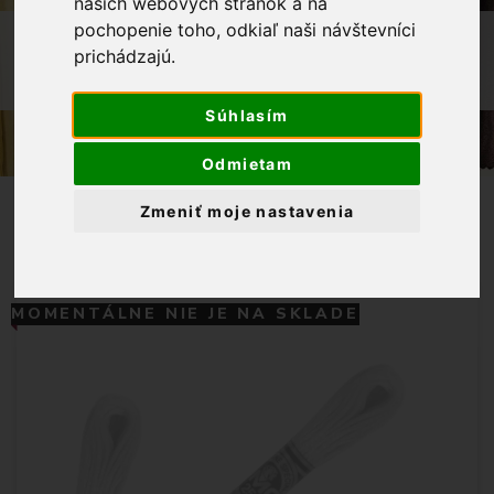
našich webových stránok a na
pochopenie toho, odkiaľ naši návštevníci
OBCHOD
GALANTÉRIA
prichádzajú.
MULINKY NA VYŠÍVANIE DMC 25 -
FIALOVÁ
Súhlasím
Odmietam
Zmeniť moje nastavenia
MOMENTÁLNE NIE JE NA SKLADE