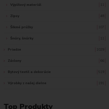
Výplňový materiál
11
Zipsy
48
Šikmé prúžky
107
Šnúry, šnúrky
11
Priadze
1029
Záclony
66
Bytový textil a dekorácie
519
Výrobky z našej dielne
191
Top Produkty