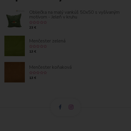
Obliečka na malý vankúš 50x50 s vyšívaným
motívom - Jeleň v kruhu
23 €
Menčester zelená
13 €
Menčester koňaková
13 €