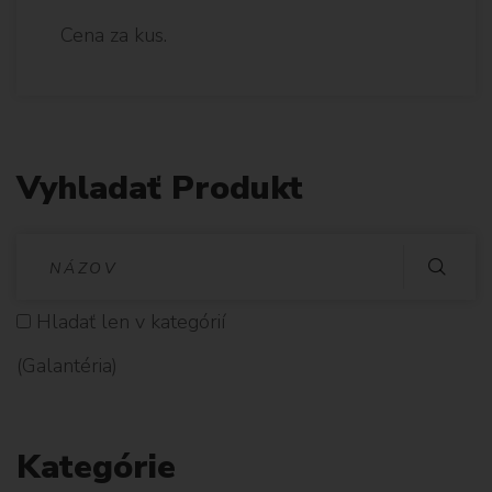
Cena za kus.
Vyhladať Produkt
V
Y
Hladať len v kategórií
H
(Galantéria)
L
A
Kategórie
D