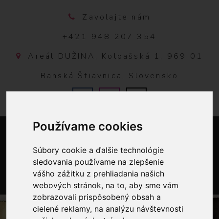
Zavolajte nám
+421 948 207 354
Areál DUŽINA, Kolpašská 1, 969 01
Banská Štiavnica, Slovensko
Používame cookies
Súbory cookie a ďalšie technológie
sledovania používame na zlepšenie
vášho zážitku z prehliadania našich
webových stránok, na to, aby sme vám
0
zobrazovali prispôsobený obsah a
cielené reklamy, na analýzu návštevnosti