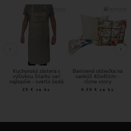
D
Kuchynská zástera s
Bavlnená obliečka na
výšivkou Starký varí
vankúš 40x40cm -
najlepšie - svetlo šedá
rôzne vzory
25
€
za ks
6.30
€
za ks