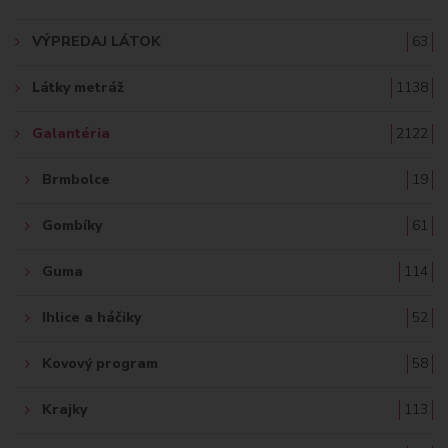
A
VÝPREDAJ LÁTOK
63
Ť
Látky metráž
1138
:
Galantéria
2122
Brmbolce
19
Gombíky
61
Guma
114
Ihlice a háčiky
52
Kovový program
58
Krajky
113