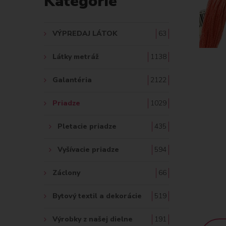
Kategórie
A
Ť
VÝPREDAJ LÁTOK
63
:
Látky metráž
1138
Galantéria
2122
Priadze
1029
Pletacie priadze
435
Vyšívacie priadze
594
Záclony
66
Bytový textil a dekorácie
519
Výrobky z našej dielne
191