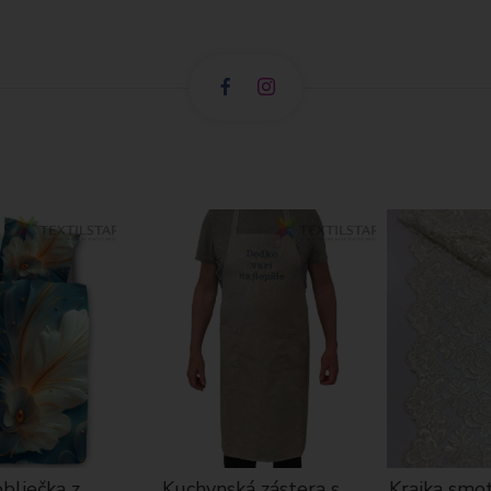
bliečka z
Kuchynská zástera s
Krajka smo