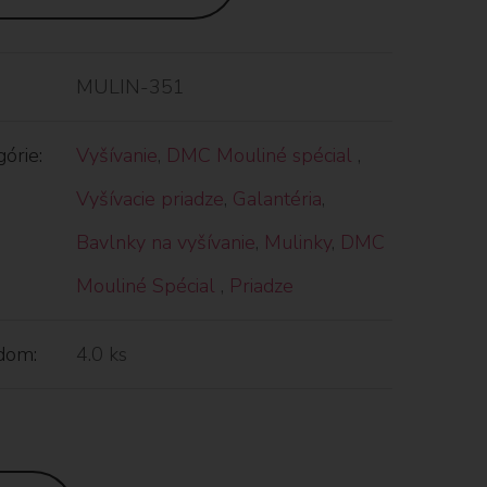
MULIN-351
órie:
Vyšívanie
,
DMC Mouliné spécial
,
Vyšívacie priadze
,
Galantéria
,
Bavlnky na vyšívanie
,
Mulinky
,
DMC
Mouliné Spécial
,
Priadze
dom:
4.0 ks