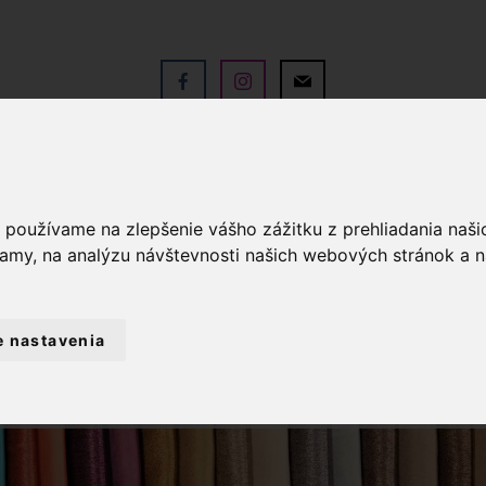
V
OBCHOD
SLUŽBY
KO
a používame na zlepšenie vášho zážitku z prehliadania naš
lamy, na analýzu návštevnosti našich webových stránok a n
e nastavenia
PRIADZE
MULINKY NA VYŠÍVANIE DMC 3