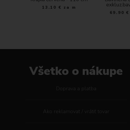
ý varí
exkluz.ba
13.10
€
za m
tlo šedá
69.90
€
ks
Všetko o nákupe
Doprava a platba
Ako reklamovat / vrátiť tovar