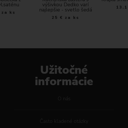
vl.saténu
výšivkou Dedko varí
13.1
najlepšie - svetlo šedá
za ks
25
€
za ks
Užitočné
informácie
O nás
Často kladené otázky