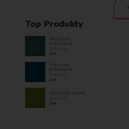
Top Produkty
Menčester
petrolejová
13 €
Prací kord
petrolejová
11 €
Menčester zelená
13 €