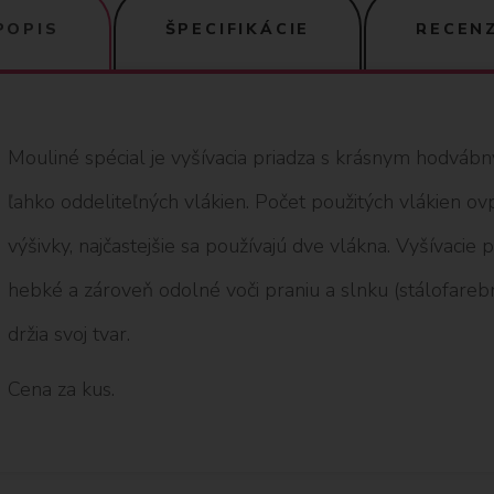
POPIS
ŠPECIFIKÁCIE
RECENZ
Mouliné spécial je vyšívacia priadza s krásnym hodváb
ľahko oddeliteľných vlákien. Počet použitých vlákien o
výšivky, najčastejšie sa používajú dve vlákna. Vyšívacie
hebké a zároveň odolné voči praniu a slnku (stálofarebné
držia svoj tvar.
Cena za kus.