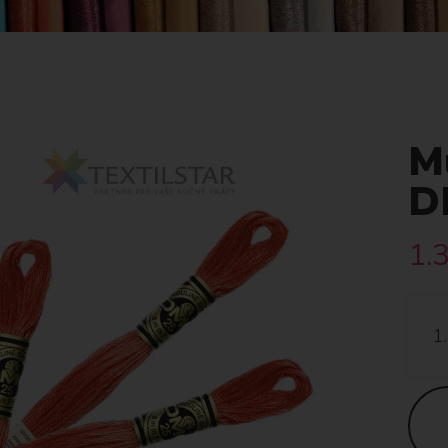
Mu
D
1.