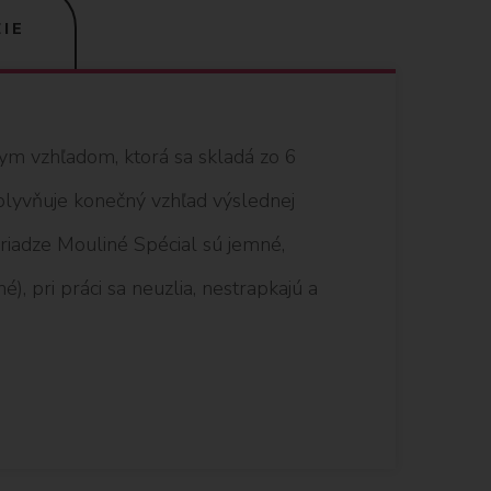
IE
nym vzhľadom, ktorá sa skladá zo 6
vplyvňuje konečný vzhľad výslednej
 priadze Mouliné Spécial sú jemné,
), pri práci sa neuzlia, nestrapkajú a