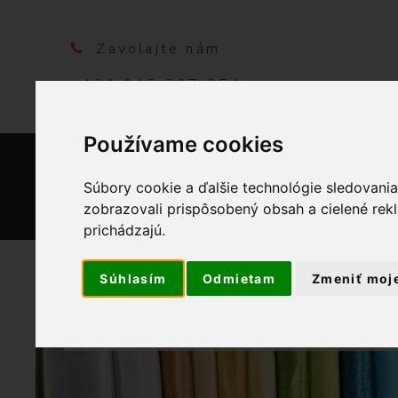
Zavolajte nám
+421 948 207 354
Používame cookies
DOMO
Súbory cookie a ďalšie technológie sledovani
zobrazovali prispôsobený obsah a cielené rek
prichádzajú.
Súhlasím
Odmietam
Zmeniť moj
OBCHOD