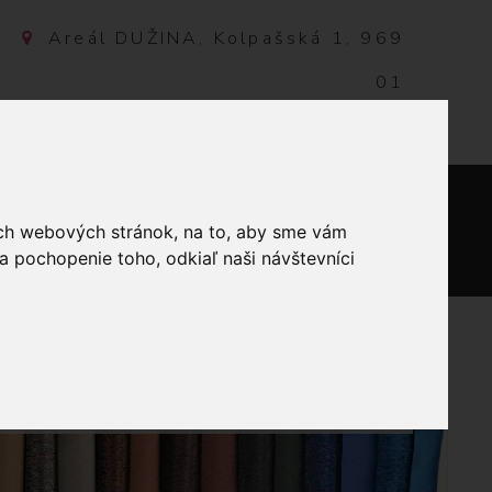
Areál DUŽINA, Kolpašská 1, 969
01
Banská Štiavnica, Slovensko
NTAKT
ich webových stránok, na to, aby sme vám
0
a pochopenie toho, odkiaľ naši návštevníci
51 - ORANŽOVÁ