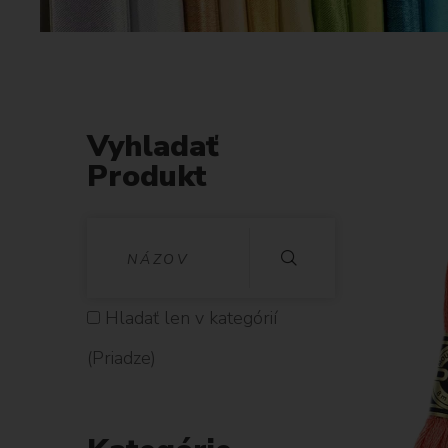
Vyhladať
Produkt
V
Y
H
Hladať len v kategórií
L
(Priadze)
A
D