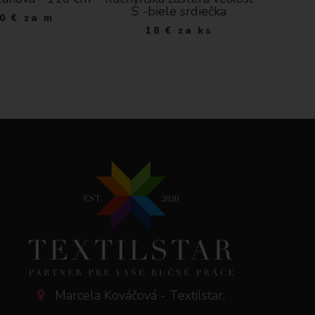
S -biele srdiečka
mr
0
€
za m
18
€
za ks
5
Marcela Kováčová - Textilstar,