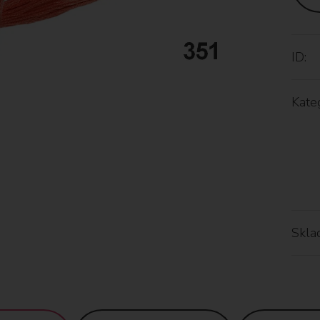
ID:
Kateg
Skla