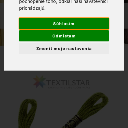
pochopenie toho, odkiaľ naši návštevníci
prichádzajú.
OBCHOD
PRIADZE
MULINKY NA VYŠÍVANIE DMC 581 -
ZELENÁ
Súhlasím
Odmietam
Zmeniť moje nastavenia