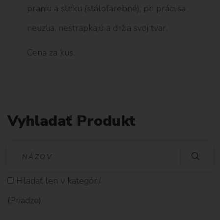
praniu a slnku (stálofarebné), pri práci sa
neuzlia, nestrapkajú a držia svoj tvar.
Cena za kus.
Vyhladať Produkt
V
Y
Hladať len v kategórií
H
(Priadze)
L