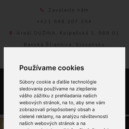
Zavolajte nám
+421 948 207 354
Areál DUŽINA, Kolpašská 1, 969 01
Banská Štiavnica, Slovensko
Používame cookies
Súbory cookie a ďalšie technológie
sledovania používame na zlepšenie
vášho zážitku z prehliadania našich
webových stránok, na to, aby sme vám
zobrazovali prispôsobený obsah a
0
cielené reklamy, na analýzu návštevnosti
našich webových stránok a na