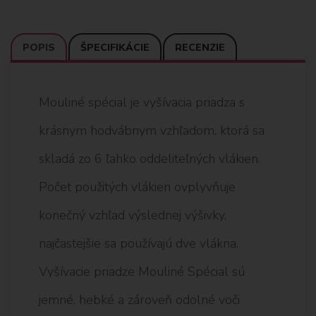
POPIS
ŠPECIFIKÁCIE
RECENZIE
Mouliné spécial je vyšívacia priadza s
krásnym hodvábnym vzhľadom, ktorá sa
skladá zo 6 ľahko oddeliteľných vlákien.
Počet použitých vlákien ovplyvňuje
konečný vzhľad výslednej výšivky,
najčastejšie sa používajú dve vlákna.
Vyšívacie priadze Mouliné Spécial sú
jemné, hebké a zároveň odolné voči