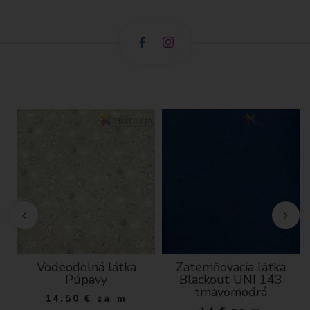
né
Vodeodolná látka
Zatemňovacia látka
Púpavy
Blackout UNI 143
tmavomodrá
14.50
€
za m