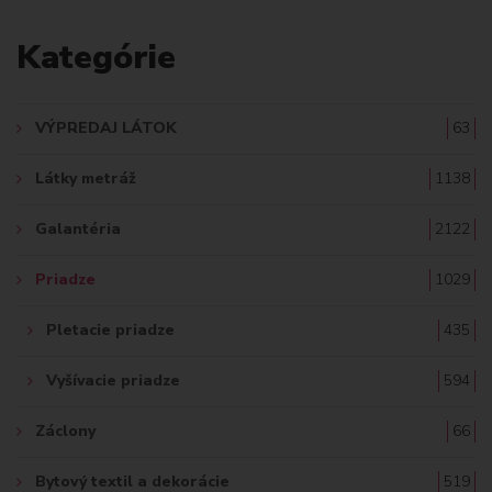
A
Kategórie
D
A
VÝPREDAJ LÁTOK
63
Ť
Látky metráž
1138
:
Galantéria
2122
Priadze
1029
Pletacie priadze
435
Vyšívacie priadze
594
Záclony
66
Bytový textil a dekorácie
519