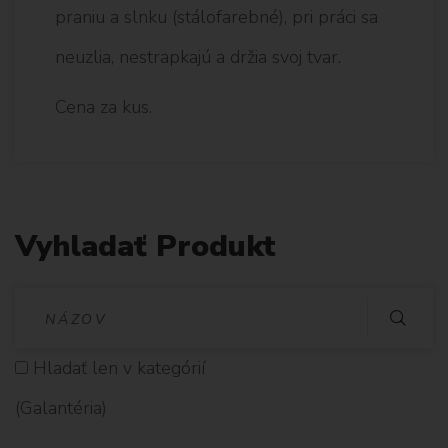
praniu a slnku (stálofarebné), pri práci sa
neuzlia, nestrapkajú a držia svoj tvar.
Cena za kus.
Vyhladať Produkt
V
Y
Hladať len v kategórií
H
(Galantéria)
L