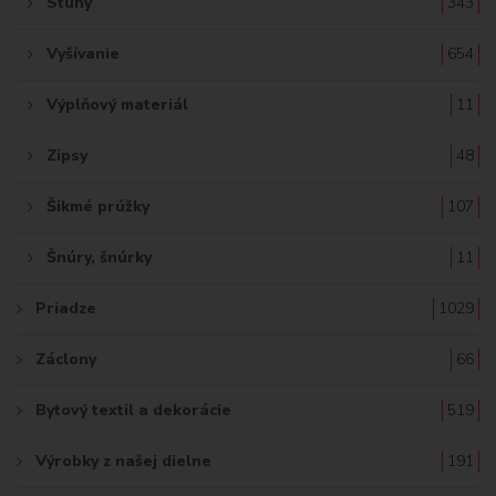
Stuhy
343
Vyšívanie
654
Výplňový materiál
11
Zipsy
48
Šikmé prúžky
107
Šnúry, šnúrky
11
Priadze
1029
Záclony
66
Bytový textil a dekorácie
519
Výrobky z našej dielne
191