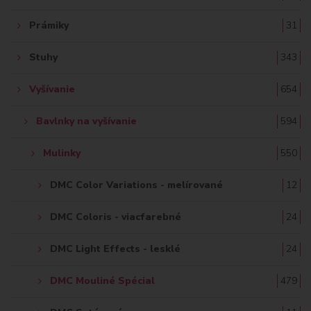
Prámiky
31
Stuhy
343
Vyšívanie
654
Bavlnky na vyšívanie
594
Mulinky
550
DMC Color Variations - melírované
12
DMC Coloris - viacfarebné
24
DMC Light Effects - lesklé
24
DMC Mouliné Spécial
479