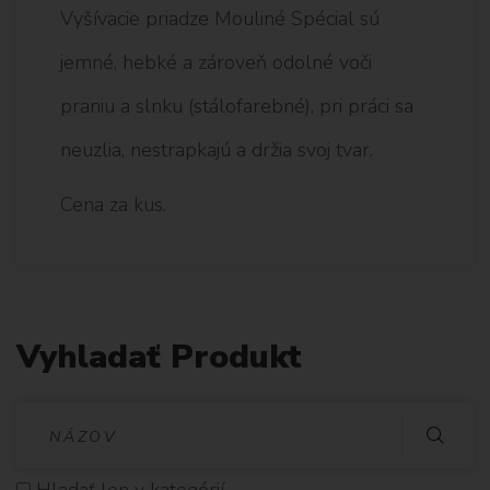
Vyšívacie priadze Mouliné Spécial sú
jemné, hebké a zároveň odolné voči
praniu a slnku (stálofarebné), pri práci sa
neuzlia, nestrapkajú a držia svoj tvar.
Cena za kus.
Vyhladať Produkt
V
Y
Hladať len v kategórií