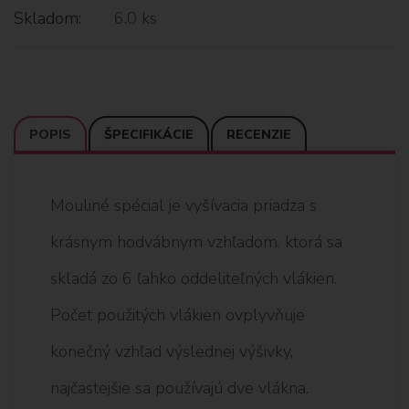
Skladom:
6.0 ks
POPIS
ŠPECIFIKÁCIE
RECENZIE
Mouliné spécial je vyšívacia priadza s
krásnym hodvábnym vzhľadom, ktorá sa
skladá zo 6 ľahko oddeliteľných vlákien.
Počet použitých vlákien ovplyvňuje
konečný vzhľad výslednej výšivky,
najčastejšie sa používajú dve vlákna.