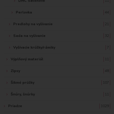
DMC Saténové
11
Perlovka
44
Predlohy na vyšívanie
21
Sada na vyšívanie
32
Vyšívacie krúžky/rámiky
7
Výplňový materiál
11
Zipsy
48
Šikmé prúžky
107
Šnúry, šnúrky
11
Priadze
1029