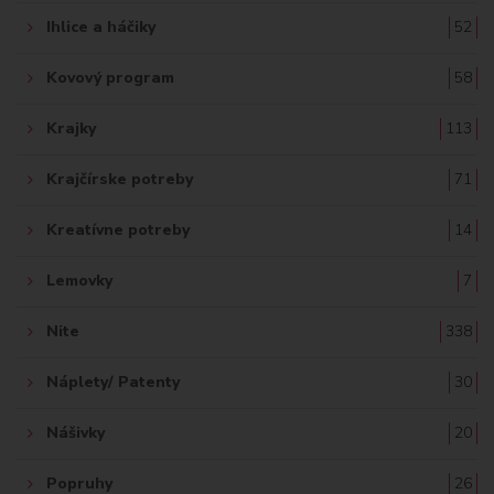
Ihlice a háčiky
52
Kovový program
58
Krajky
113
Krajčírske potreby
71
Kreatívne potreby
14
Lemovky
7
Nite
338
Náplety/ Patenty
30
Nášivky
20
Popruhy
26