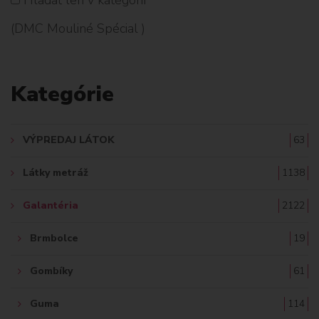
H
(DMC Mouliné Spécial )
L
A
Kategórie
D
A
VÝPREDAJ LÁTOK
63
Ť
Látky metráž
1138
:
Galantéria
2122
Brmbolce
19
Gombíky
61
Guma
114