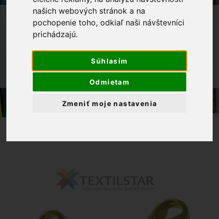
našich webových stránok a na
OBCHOD
GALANTÉRIA
VYŠÍVANIE
pochopenie toho, odkiaľ naši návštevníci
prichádzajú.
BAVLNKY NA VYŠÍVANIE
MULINKY
DMC MOULINÉ SPÉCIAL
Súhlasím
MULINKY NA VYŠÍVANIE DMC 734 -
ZELENÁ
Odmietam
Zmeniť moje nastavenia