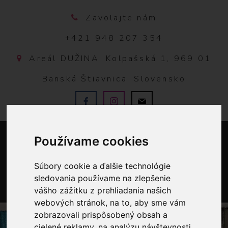
Zavolajte nám
+421 948 207 354
Areál DUŽINA, Kolpašská 1, 969 01
Banská Štiavnica, Slovensko
Používame cookies
Súbory cookie a ďalšie technológie
sledovania používame na zlepšenie
vášho zážitku z prehliadania našich
0
webových stránok, na to, aby sme vám
zobrazovali prispôsobený obsah a
cielené reklamy, na analýzu návštevnosti