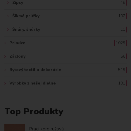
Zipsy
48
Šikmé prúžky
107
Šnúry, šnúrky
11
Priadze
1029
Záclony
66
Bytový textil a dekorácie
519
Výrobky z našej dielne
191
Top Produkty
Prací kord ružová