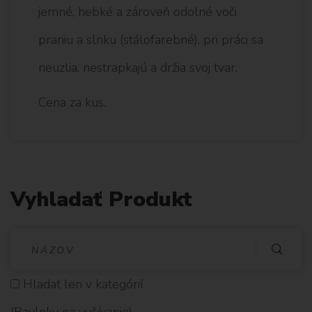
jemné, hebké a zároveň odolné voči
praniu a slnku (stálofarebné), pri práci sa
neuzlia, nestrapkajú a držia svoj tvar.
Cena za kus.
Vyhladať Produkt
V
Y
Hladať len v kategórií
H
(Bavlnky na vyšívanie)