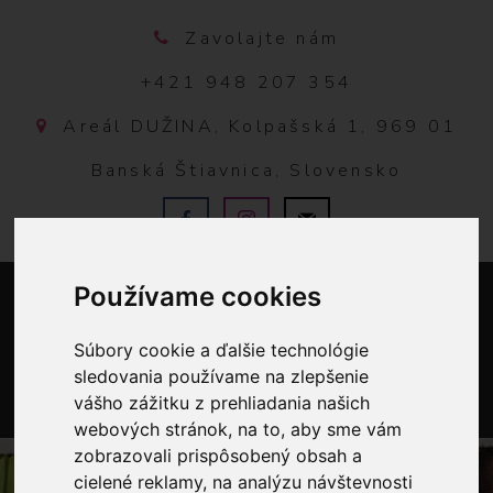
Zavolajte nám
+421 948 207 354
Areál DUŽINA, Kolpašská 1, 969 01
Banská Štiavnica, Slovensko
Používame cookies
Súbory cookie a ďalšie technológie
sledovania používame na zlepšenie
vášho zážitku z prehliadania našich
0
webových stránok, na to, aby sme vám
zobrazovali prispôsobený obsah a
cielené reklamy, na analýzu návštevnosti