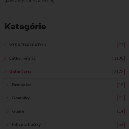
L
A
Kategórie
D
A
VÝPREDAJ LÁTOK
63
Ť
Látky metráž
1138
:
Galantéria
2122
Brmbolce
19
Gombíky
61
Guma
114
Ihlice a háčiky
52