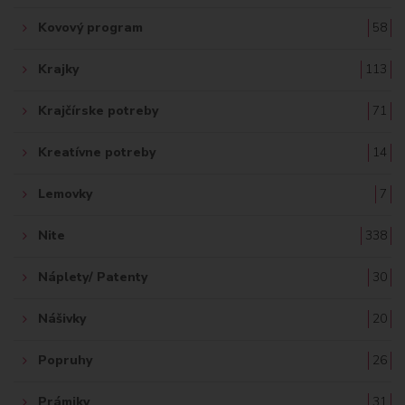
Kovový program
58
Krajky
113
Krajčírske potreby
71
Kreatívne potreby
14
Lemovky
7
Nite
338
Náplety/ Patenty
30
Nášivky
20
Popruhy
26
Prámiky
31