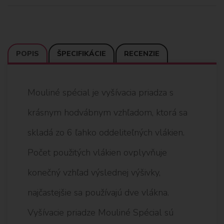
POPIS
ŠPECIFIKÁCIE
RECENZIE
Mouliné spécial je vyšívacia priadza s
krásnym hodvábnym vzhľadom, ktorá sa
skladá zo 6 ľahko oddeliteľných vlákien.
Počet použitých vlákien ovplyvňuje
konečný vzhľad výslednej výšivky,
najčastejšie sa používajú dve vlákna.
Vyšívacie priadze Mouliné Spécial sú