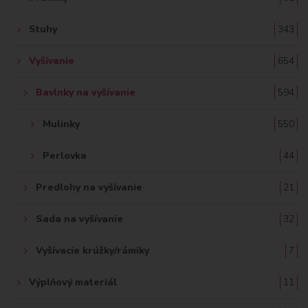
Stuhy
343
Vyšívanie
654
Bavlnky na vyšívanie
594
Mulinky
550
Perlovka
44
Predlohy na vyšívanie
21
Sada na vyšívanie
32
Vyšívacie krúžky/rámiky
7
Výplňový materiál
11