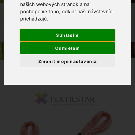
našich webových stránok a na
OBCHOD
GALANTÉRIA
VYŠÍVANIE
pochopenie toho, odkiaľ naši návštevníci
prichádzajú.
BAVLNKY NA VYŠÍVANIE
MULINKY NA VYŠÍVANIE DMC 761 -
Súhlasím
RUŽOVÁ
Odmietam
Zmeniť moje nastavenia