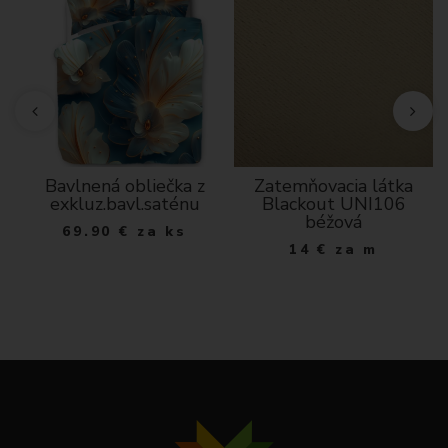
Bavlnená obliečka z
Zatemňovacia látka
ka
exkluz.bavl.saténu
Blackout UNI106
béžová
69.90
€
za ks
14
€
za m