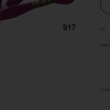
ID:
Kateg
Skla