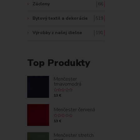
Záclony
66
Bytový textil a dekorácie
519
Výrobky z našej dielne
191
Top Produkty
Menčester
tmavomodrá
13 €
Menčester červená
13 €
Menčester stretch