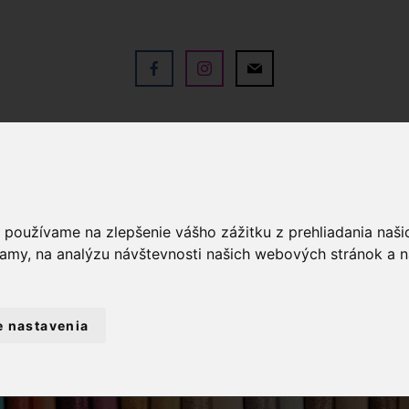
V
OBCHOD
SLUŽBY
KO
a používame na zlepšenie vášho zážitku z prehliadania naš
lamy, na analýzu návštevnosti našich webových stránok a n
e nastavenia
NTÉRIA
VYŠÍVANIE
BAVLNKY NA VYŠ
MULINKY NA VYŠÍVANIE DMC 917 - RUŽO