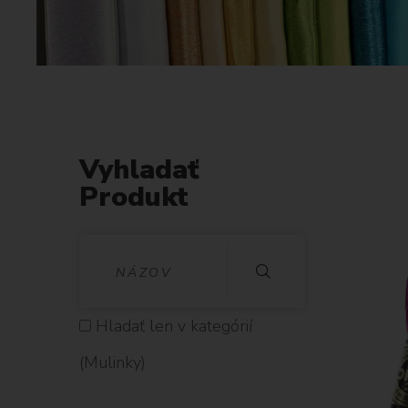
Vyhladať
Produkt
V
Y
H
Hladať len v kategórií
L
(Mulinky)
A