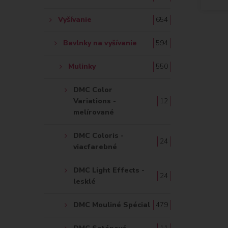
Vyšívanie
654
Bavlnky na vyšívanie
594
Mulinky
550
DMC Color
Variations -
12
melírované
DMC Coloris -
24
viacfarebné
DMC Light Effects -
24
lesklé
DMC Mouliné Spécial
479