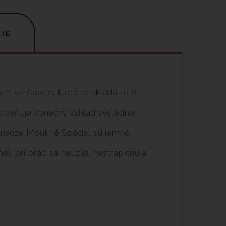
IE
nym vzhľadom, ktorá sa skladá zo 6
vplyvňuje konečný vzhľad výslednej
 priadze Mouliné Spécial sú jemné,
), pri práci sa neuzlia, nestrapkajú a