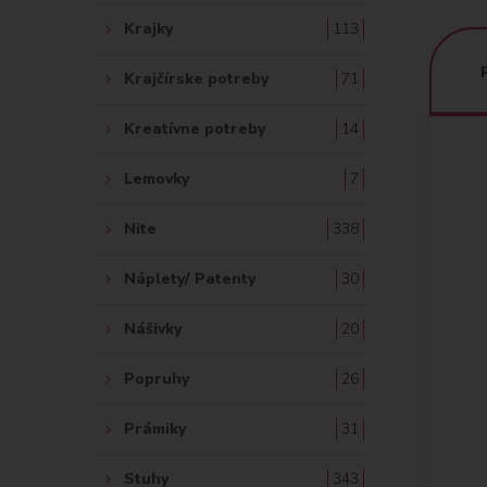
Krajky
113
Krajčírske potreby
71
Kreatívne potreby
14
Lemovky
7
Nite
338
Náplety/ Patenty
30
Nášivky
20
Popruhy
26
Prámiky
31
Stuhy
343