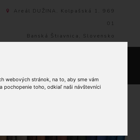
Areál DUŽINA, Kolpašská 1, 969
01
Banská Štiavnica, Slovensko
NTAKT
0
ich webových stránok, na to, aby sme vám
a pochopenie toho, odkiaľ naši návštevníci
ÍVANIE
MULINKY
VÁ