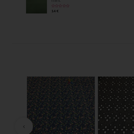
mint
14 €