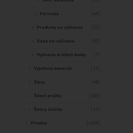
DMC Saténové
11
Perlovka
44
Predlohy na vyšívanie
21
Sada na vyšívanie
32
Vyšívacie krúžky/rámiky
7
Výplňový materiál
11
Zipsy
48
Šikmé prúžky
107
Šnúry, šnúrky
11
Priadze
1029