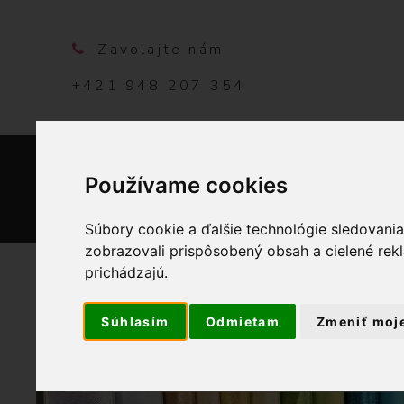
Zavolajte nám
+421 948 207 354
Používame cookies
DOMO
Súbory cookie a ďalšie technológie sledovani
zobrazovali prispôsobený obsah a cielené rek
prichádzajú.
Súhlasím
Odmietam
Zmeniť moj
OBCHOD
GALA