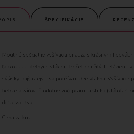
POPIS
ŠPECIFIKÁCIE
RECENZ
Mouliné spécial je vyšívacia priadza s krásnym hodváb
ľahko oddeliteľných vlákien. Počet použitých vlákien o
výšivky, najčastejšie sa používajú dve vlákna. Vyšívacie
hebké a zároveň odolné voči praniu a slnku (stálofarebné
držia svoj tvar.
Cena za kus.