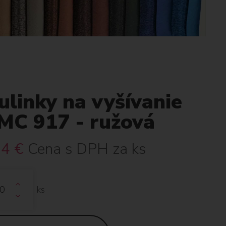
linky na vyšívanie
MC 917 - ružová
34
€
Cena s DPH za ks
ks