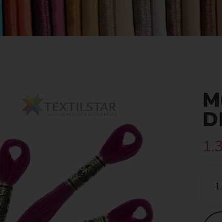
Mu
D
1.