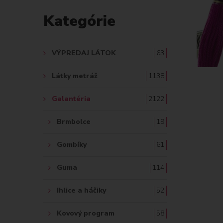
D
Kategórie
A
Ť
VÝPREDAJ LÁTOK
63
:
Látky metráž
1138
Galantéria
2122
Brmbolce
19
Gombíky
61
Guma
114
Ihlice a háčiky
52
Kovový program
58