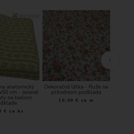
 na anatomický
Dekoračná látka - Ruže na
Bavl
x50 cm - zelené
prírodnom podklade
vankúš
ty na bielom
10.90
€
za m
dklade
6
0
€
za ks