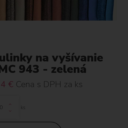
linky na vyšívanie
MC 943 - zelená
34
€
Cena s DPH za ks
ks