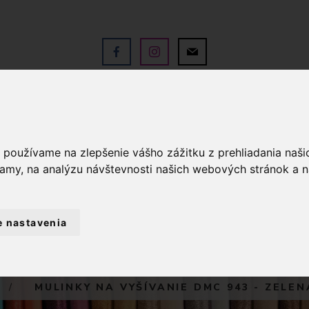
V
OBCHOD
SLUŽBY
KO
a používame na zlepšenie vášho zážitku z prehliadania naš
lamy, na analýzu návštevnosti našich webových stránok a n
e nastavenia
PRIADZE
VYŠÍVACIE PRIADZE
DMC M
MULINKY NA VYŠÍVANIE DMC 943 - ZELEN