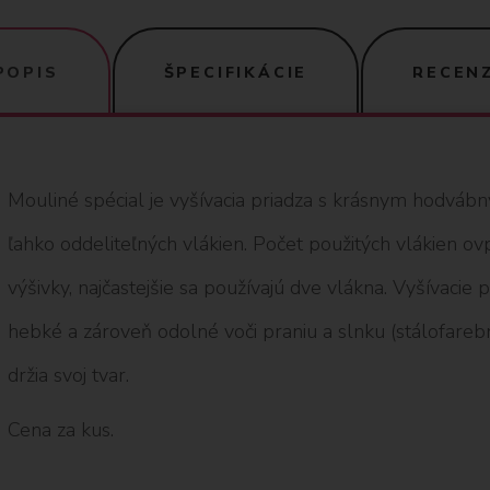
POPIS
ŠPECIFIKÁCIE
RECENZ
Mouliné spécial je vyšívacia priadza s krásnym hodváb
ľahko oddeliteľných vlákien. Počet použitých vlákien o
výšivky, najčastejšie sa používajú dve vlákna. Vyšívacie
hebké a zároveň odolné voči praniu a slnku (stálofarebné
držia svoj tvar.
Cena za kus.