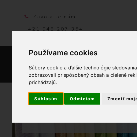
Zavolajte nám
+421 948 207 354
Používame cookies
DOMO
Súbory cookie a ďalšie technológie sledovani
zobrazovali prispôsobený obsah a cielené rek
prichádzajú.
Súhlasím
Odmietam
Zmeniť moj
OBCHOD