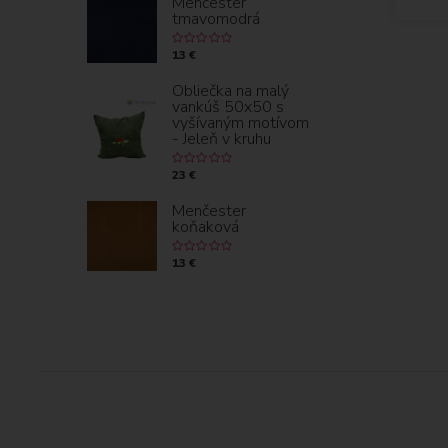
Menčester
tmavomodrá
13 €
Obliečka na malý
vankúš 50x50 s
vyšívaným motívom
- Jeleň v kruhu
23 €
Menčester
koňaková
13 €