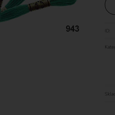
ID:
Kateg
Skla