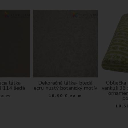
cia látka
Dekoračná látka- bledá
Obliečka
NI114 šedá
ecru hustý botanický motív
vankúš 36 
ornamen
za m
10.90
€
za m
po
10.5