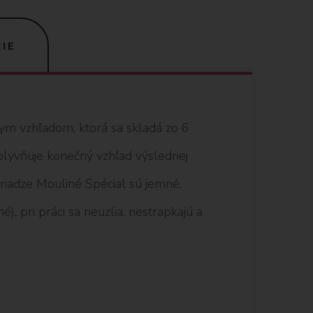
IE
nym vzhľadom, ktorá sa skladá zo 6
vplyvňuje konečný vzhľad výslednej
 priadze Mouliné Spécial sú jemné,
), pri práci sa neuzlia, nestrapkajú a