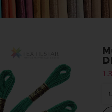
Mu
D
1.