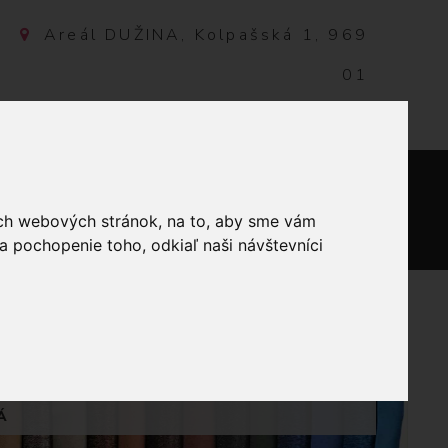
Areál DUŽINA, Kolpašská 1, 969
01
Banská Štiavnica, Slovensko
NTAKT
0
ich webových stránok, na to, aby sme vám
a pochopenie toho, odkiaľ naši návštevníci
OULINÉ SPÉCIAL
Á