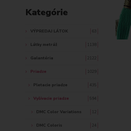
D
Kategórie
A
Ť
VÝPREDAJ LÁTOK
63
:
Látky metráž
1138
Galantéria
2122
Priadze
1029
Pletacie priadze
435
Vyšívacie priadze
594
DMC Color Variations
12
DMC Coloris
24