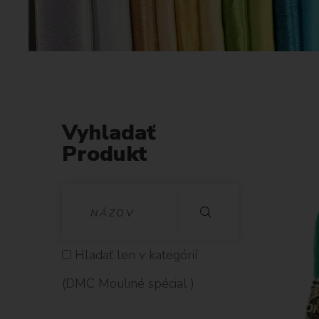
Vyhladať
Produkt
V
Y
H
Hladať len v kategórií
L
(DMC Mouliné spécial )
A