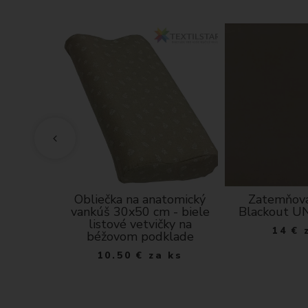
tera s
Obliečka na anatomický
Zatemňova
ý varí
vankúš 30x50 cm - biele
Blackout U
tlo šedá
listové vetvičky na
14
€
béžovom podklade
ks
10.50
€
za ks