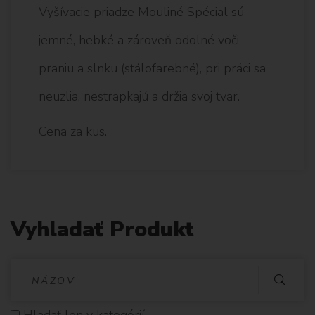
Vyšívacie priadze Mouliné Spécial sú
jemné, hebké a zároveň odolné voči
praniu a slnku (stálofarebné), pri práci sa
neuzlia, nestrapkajú a držia svoj tvar.
Cena za kus.
Vyhladať Produkt
V
Y
Hladať len v kategórií