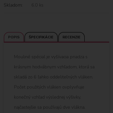
Skladom:
6.0 ks
POPIS
ŠPECIFIKÁCIE
RECENZIE
Mouliné spécial je vyšívacia priadza s
krásnym hodvábnym vzhľadom, ktorá sa
skladá zo 6 ľahko oddeliteľných vlákien.
Počet použitých vlákien ovplyvňuje
konečný vzhľad výslednej výšivky,
najčastejšie sa používajú dve vlákna.