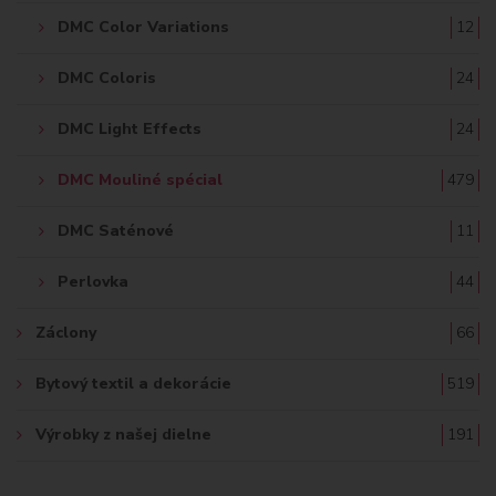
DMC Color Variations
12
DMC Coloris
24
DMC Light Effects
24
DMC Mouliné spécial
479
DMC Saténové
11
Perlovka
44
Záclony
66
Bytový textil a dekorácie
519
Výrobky z našej dielne
191