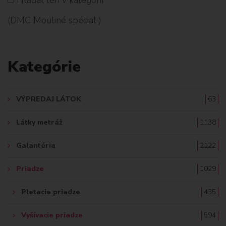
H
(DMC Mouliné spécial )
L
A
Kategórie
D
A
VÝPREDAJ LÁTOK
63
Ť
Látky metráž
1138
:
Galantéria
2122
Priadze
1029
Pletacie priadze
435
Vyšívacie priadze
594