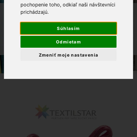
pochopenie toho, odkiaľ naši návštevníci
OBCHOD
PRIADZE
prichádzajú.
VYŠÍVACIE PRIADZE
Súhlasím
DMC MOULINÉ SPÉCIAL
Odmietam
MULINKY NA VYŠÍVANIE DMC 962 -
RUŽOVÁ
Zmeniť moje nastavenia