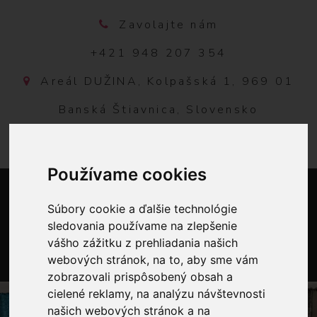
Zavolajte nám
+421 948 207 354
Areál DUŽINA, Kolpašská 1, 969 01
Banská Štiavnica, Slovensko
Používame cookies
Súbory cookie a ďalšie technológie
sledovania používame na zlepšenie
vášho zážitku z prehliadania našich
webových stránok, na to, aby sme vám
0
zobrazovali prispôsobený obsah a
cielené reklamy, na analýzu návštevnosti
našich webových stránok a na