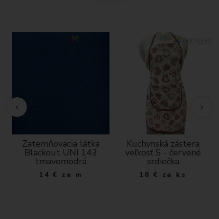
Zatemňovacia látka
Kuchynská zástera
ý
Blackout UNI 143
veľkosť S - červené
tmavomodrá
srdiečka
14
€
za m
18
€
za ks