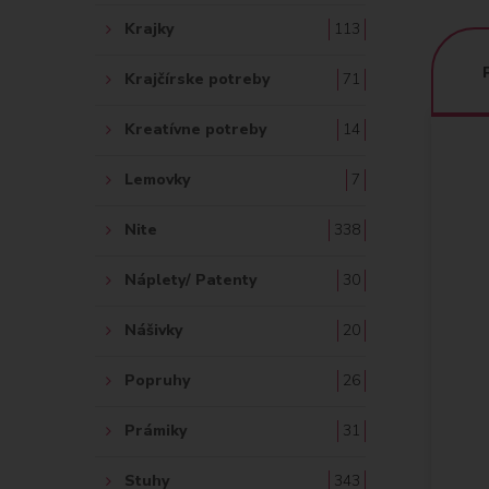
Krajky
113
Krajčírske potreby
71
Kreatívne potreby
14
Lemovky
7
Nite
338
Náplety/ Patenty
30
Nášivky
20
Popruhy
26
Prámiky
31
Stuhy
343