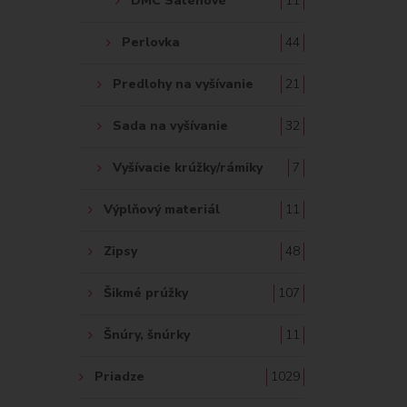
DMC Saténové
11
Perlovka
44
Predlohy na vyšívanie
21
Sada na vyšívanie
32
Vyšívacie krúžky/rámiky
7
Výplňový materiál
11
Zipsy
48
Šikmé prúžky
107
Šnúry, šnúrky
11
Priadze
1029