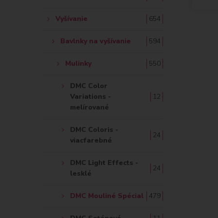
Vyšívanie
654
Bavlnky na vyšívanie
594
Mulinky
550
DMC Color
Variations -
12
melírované
DMC Coloris -
24
viacfarebné
DMC Light Effects -
24
lesklé
DMC Mouliné Spécial
479