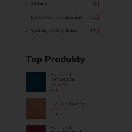
Záclony
66
Bytový textil a dekorácie
519
Výrobky z našej dielne
191
Top Produkty
Prací kord
petrolejová
11 €
Prací kord ružová
11 €
Prací kord