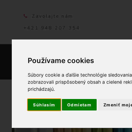
Zavolajte nám
+421 948 207 354
Používame cookies
DOMO
Súbory cookie a ďalšie technológie sledovani
zobrazovali prispôsobený obsah a cielené rek
prichádzajú.
Súhlasím
Odmietam
Zmeniť moj
OBCHOD
GALANTÉRIA
V