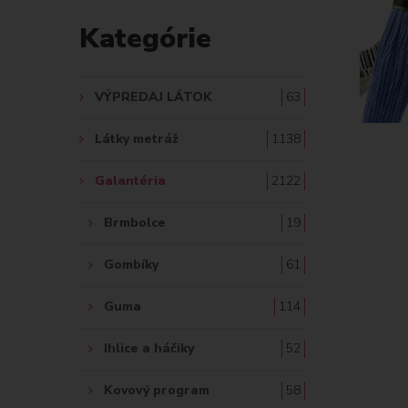
D
Kategórie
A
Ť
VÝPREDAJ LÁTOK
63
:
Látky metráž
1138
Galantéria
2122
Brmbolce
19
Gombíky
61
Guma
114
Ihlice a háčiky
52
Kovový program
58