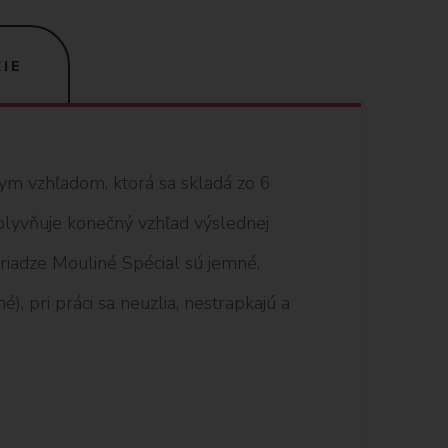
IE
nym vzhľadom, ktorá sa skladá zo 6
vplyvňuje konečný vzhľad výslednej
 priadze Mouliné Spécial sú jemné,
), pri práci sa neuzlia, nestrapkajú a