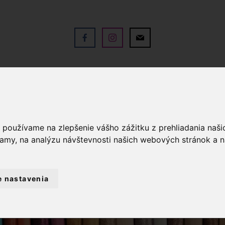
V
OBCHOD
SLUŽBY
KO
a používame na zlepšenie vášho zážitku z prehliadania naš
lamy, na analýzu návštevnosti našich webových stránok a n
e nastavenia
YŠÍVANIE
BAVLNKY NA VYŠÍVANIE
M
MULINKY NA VYŠÍVANIE DMC 3839 - MOD