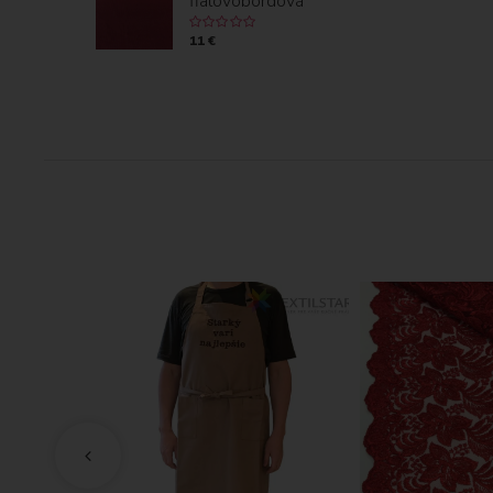
fialovobordová
11 €