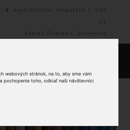
Areál DUŽINA, Kolpašská 1, 969
01
Banská Štiavnica, Slovensko
NTAKT
0
ich webových stránok, na to, aby sme vám
a pochopenie toho, odkiaľ naši návštevníci
ULINKY
DMC MOULINÉ SPÉCIAL
RÁ