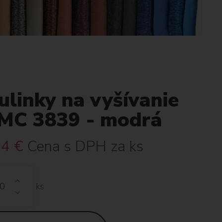
linky na vyšívanie
MC 3839 - modrá
34
€
Cena s DPH za ks
ks