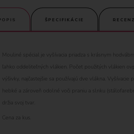
POPIS
ŠPECIFIKÁCIE
RECENZ
Mouliné spécial je vyšívacia priadza s krásnym hodváb
ľahko oddeliteľných vlákien. Počet použitých vlákien o
výšivky, najčastejšie sa používajú dve vlákna. Vyšívacie
hebké a zároveň odolné voči praniu a slnku (stálofarebné
držia svoj tvar.
Cena za kus.