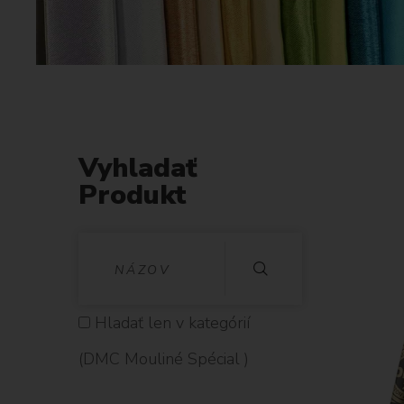
Vyhladať
Produkt
V
Y
H
Hladať len v kategórií
L
(DMC Mouliné Spécial )
A