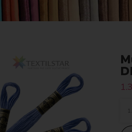
Mu
D
1.