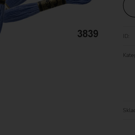
ID:
Kateg
Skla