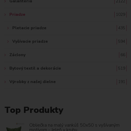
Galantéria
2122
Priadze
1029
Pletacie priadze
435
Vyšívacie priadze
594
Záclony
66
Bytový textil a dekorácie
519
Výrobky z našej dielne
191
Top Produkty
Obliečka na malý vankúš 50x50 s vyšívaným
motívom - Jeleň v kruhu