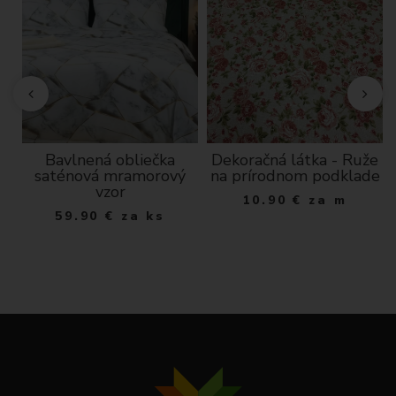
Bavlnená obliečka
Dekoračná látka - Ruže
ka
saténová mramorový
na prírodnom podklade
vzor
10.90
€
za m
59.90
€
za ks