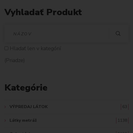
Vyhladať Produkt
V
Y
Hladať len v kategórií
H
(Priadze)
L
A
Kategórie
D
A
VÝPREDAJ LÁTOK
63
Ť
Látky metráž
1138
: