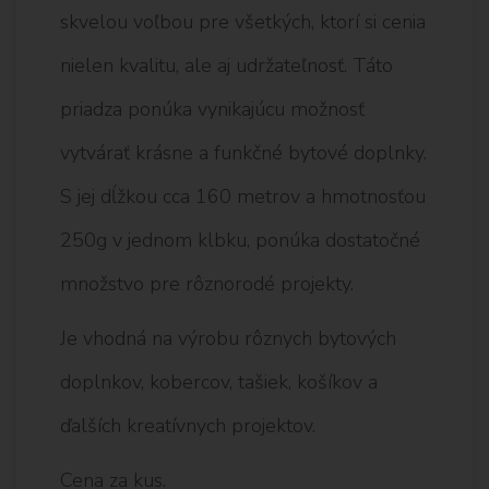
skvelou voľbou pre všetkých, ktorí si cenia
nielen kvalitu, ale aj udržateľnosť. Táto
priadza ponúka vynikajúcu možnosť
vytvárať krásne a funkčné bytové doplnky.
S jej dĺžkou cca 160 metrov a hmotnosťou
250g v jednom klbku, ponúka dostatočné
množstvo pre rôznorodé projekty.
Je vhodná na výrobu rôznych bytových
doplnkov, kobercov, tašiek, košíkov a
ďalších kreatívnych projektov.
Cena za kus.