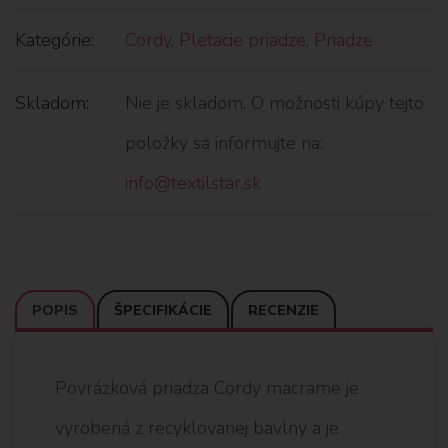
Kategórie:
Cordy
,
Pletacie priadze
,
Priadze
Skladom:
Nie je skladom. O možnosti kúpy tejto
položky sa informujte na:
info@textilstar.sk
POPIS
ŠPECIFIKÁCIE
RECENZIE
Povrázková priadza Cordy macrame je
vyrobená z recyklovanej bavlny a je