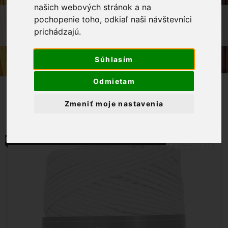
našich webových stránok a na
OBCHOD
PRIADZE
pochopenie toho, odkiaľ naši návštevníci
prichádzajú.
CORDY 2,5MM - MACRAME 8190- ŽLTÁ
Súhlasím
Odmietam
Zmeniť moje nastavenia
MOMENTÁLNE NIE JE NA SKLADE