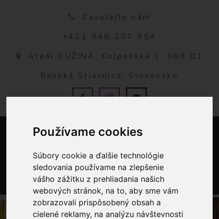
Zavolajte nám
+421 948 207 354
Areál DUŽINA, Kolpašská 1, 969 01
Banská Štiavnica, Slovensko
Používame cookies
Súbory cookie a ďalšie technológie
sledovania používame na zlepšenie
vášho zážitku z prehliadania našich
0
webových stránok, na to, aby sme vám
zobrazovali prispôsobený obsah a
cielené reklamy, na analýzu návštevnosti