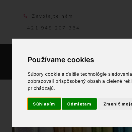
Zavolajte nám
+421 948 207 354
Používame cookies
DOMO
Súbory cookie a ďalšie technológie sledovani
zobrazovali prispôsobený obsah a cielené rek
prichádzajú.
Súhlasím
Odmietam
Zmeniť moj
OBCHOD
LÁ