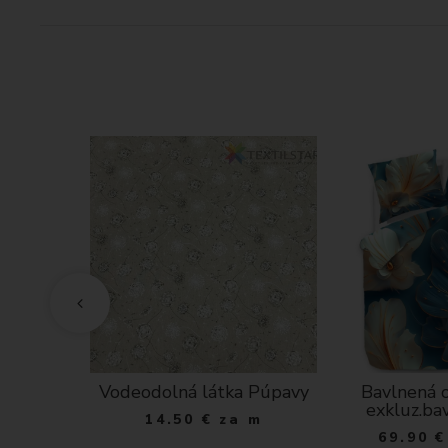
 Cotton
Vodeodolná látka Púpavy
Bavlnená o
Mauve-
exkluz.ba
14.50
€
za m
vá
69.90
€