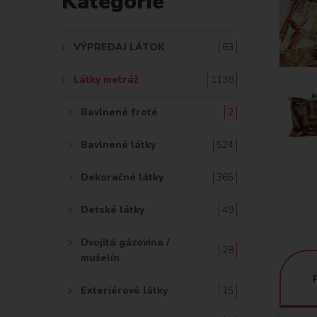
Kategórie
A
Ť
VÝPREDAJ LÁTOK
63
:
Látky metráž
1138
Bavlnené froté
2
Bavlnené látky
524
Dekoračné látky
365
Detské látky
49
Dvojitá gázovina /
28
mušelín
Exteriérové látky
15