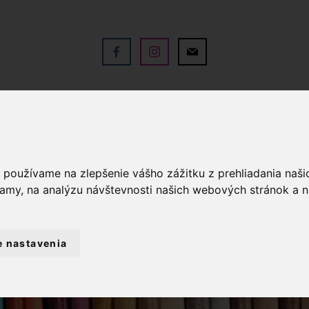
V
OBCHOD
SLUŽBY
KO
a používame na zlepšenie vášho zážitku z prehliadania naš
lamy, na analýzu návštevnosti našich webových stránok a n
e nastavenia
TKY METRÁŽ
GOBELÍNOVÝ PANEL 46X46C