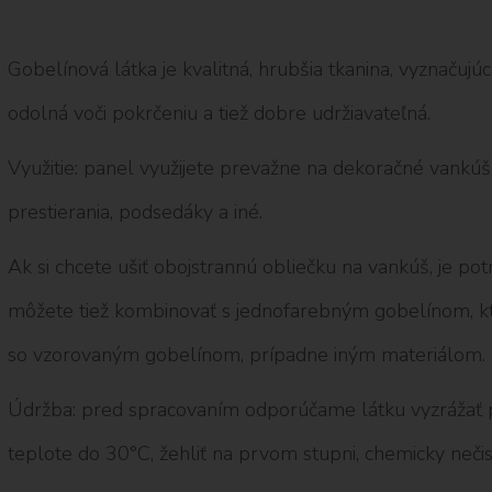
Gobelínová látka je kvalitná, hrubšia tkanina, vyznačuj
odolná voči pokrčeniu a tiež dobre udržiavateľná.
Využitie: panel využijete prevažne na dekoračné vankúše
prestierania, podsedáky a iné.
Ak si chcete ušiť obojstrannú obliečku na vankúš, je po
môžete tiež kombinovať s jednofarebným gobelínom, kt
so vzorovaným gobelínom, prípadne iným materiálom.
Údržba: pred spracovaním odporúčame látku vyzrážať pr
teplote do 30°C, žehliť na prvom stupni, chemicky nečist