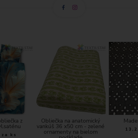
bliečka z
Obliečka na anatomický
Madei
vl.saténu
vankúš 36 x50 cm - zelené
13.2
ornamenty na bielom
za ks
podklade