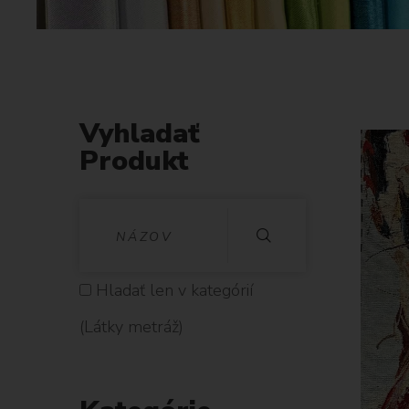
Vyhladať
Produkt
V
Y
H
Hladať len v kategórií
L
(Látky metráž)
A
D