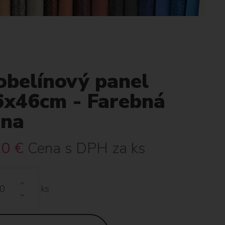
obelínový panel
6x46cm - Farebná
ena
20
€
Cena s DPH za ks
ks