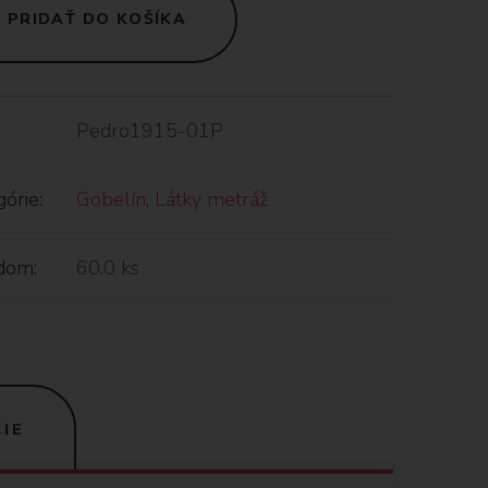
PRIDAŤ DO KOŠÍKA
Pedro1915-01P
órie:
Gobelín
,
Látky metráž
dom:
60.0 ks
IE