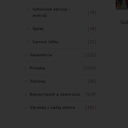
teflónové obrusy -
19
metráž
Go
Úplet
18
Ľanové látky
22
Galantéria
2122
Priadze
1029
Záclony
66
Bytový textil a dekorácie
519
Výrobky z našej dielne
191