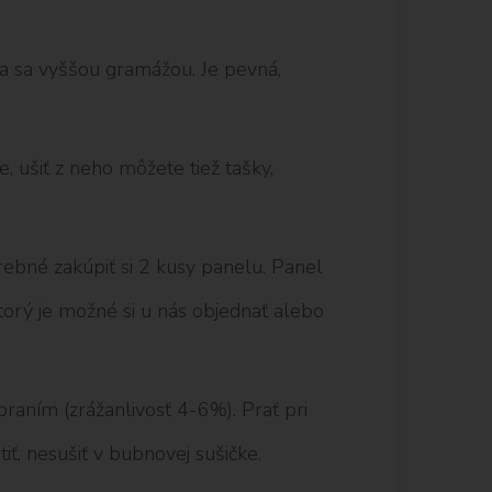
úca sa vyššou gramážou. Je pevná,
, ušiť z neho môžete tiež tašky,
trebné zakúpiť si 2 kusy panelu. Panel
orý je možné si u nás objednať alebo
aním (zrážanlivosť 4-6%). Prať pri
iť, nesušiť v bubnovej sušičke.