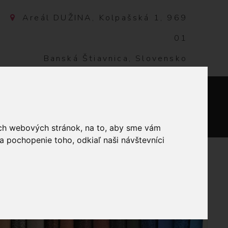
Areál DUŽINA, Kolpašská 1, 969
01
Banská Štiavnica, Slovensko
NTAKT
0
ich webových stránok, na to, aby sme vám
a pochopenie toho, odkiaľ naši návštevníci
M - FAREBNÁ ŽENA