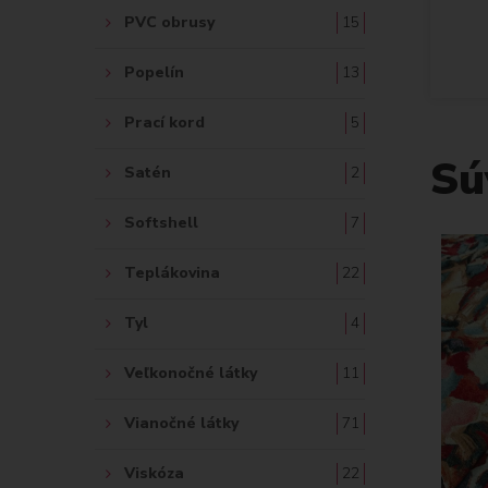
PVC obrusy
15
Popelín
13
Prací kord
5
Sú
Satén
2
Softshell
7
Teplákovina
22
Tyl
4
Veľkonočné látky
11
Vianočné látky
71
Viskóza
22