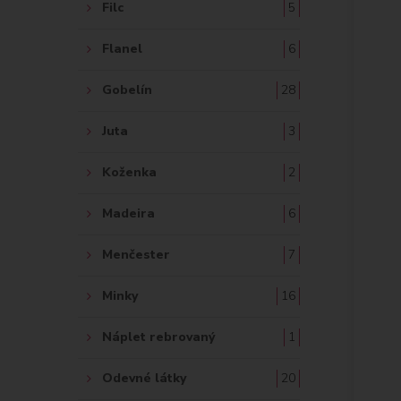
Filc
5
Flanel
6
Gobelín
28
Juta
3
Koženka
2
Madeira
6
Menčester
7
Minky
16
Náplet rebrovaný
1
Odevné látky
20