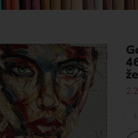
G
4
ž
2.