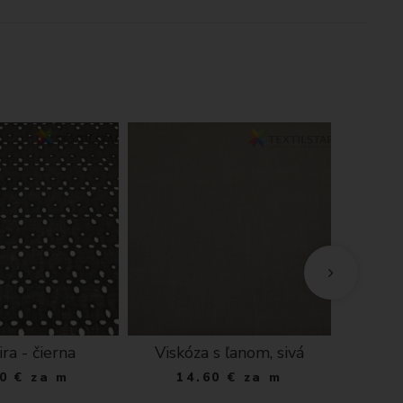
ra - čierna
Viskóza s ľanom, sivá
Vis
ružo
0
€
za m
14.60
€
za m
čer