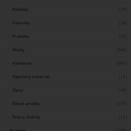
Nášivky
20
Popruhy
26
Prámiky
31
Stuhy
343
Vyšívanie
654
Výplňový materiál
11
Zipsy
48
Šikmé prúžky
107
Šnúry, šnúrky
11
Priadze
1029