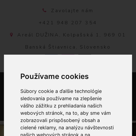
Zavolajte nám
+421 948 207 354
Areál DUŽINA, Kolpašská 1, 969 01
Banská Štiavnica, Slovensko
Používame cookies
Súbory cookie a ďalšie technológie
sledovania používame na zlepšenie
vášho zážitku z prehliadania našich
webových stránok, na to, aby sme vám
0
zobrazovali prispôsobený obsah a
cielené reklamy, na analýzu návštevnosti
našich webových stránok a na