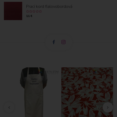
Prací kord fialovobordová
11 €