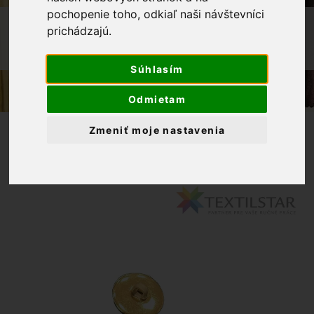
pochopenie toho, odkiaľ naši návštevníci
OBCHOD
GALANTÉRIA
prichádzajú.
GOMBÍK - KRÉMOVÝ SO ZLATÝM
OKRAJOM 18MM
Súhlasím
Odmietam
Zmeniť moje nastavenia