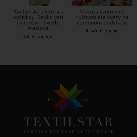
dá
Kuchynská zástera s
Viskóza vzorovaná
ý
výšivkou Dedko varí
ružovobiele kvety na
najlepšie - svetlo
červenom podklade
maslová
8.40
€
za m
25
€
za ks