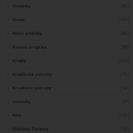
Gombíky
61
Guma
114
Ihlice a háčiky
52
Kovový program
58
Krajky
113
Krajčírske potreby
71
Kreatívne potreby
14
Lemovky
7
Nite
338
Náplety/ Patenty
30