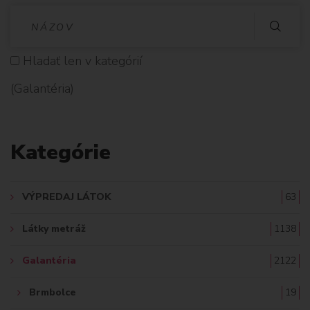
V
Y
Hladať len v kategórií
H
(Galantéria)
L
A
Kategórie
D
A
VÝPREDAJ LÁTOK
63
Ť
Látky metráž
1138
:
Galantéria
2122
Brmbolce
19