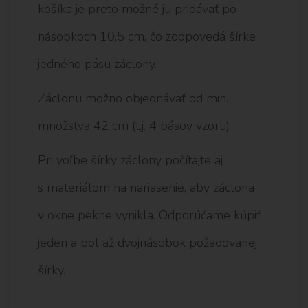
košíka je preto možné ju pridávať po
násobkoch 10,5 cm, čo zodpovedá šírke
jedného pásu záclony.
Záclonu možno objednávať od min.
množstva 42 cm (t.j. 4 pásov vzoru)
Pri voľbe šírky záclony počítajte aj
s materiálom na nariasenie, aby záclona
v okne pekne vynikla. Odporúčame kúpiť
jeden a pol až dvojnásobok požadovanej
šírky.