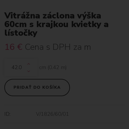
Vitrážna záclona výška
60cm s krajkou kvietky a
lístočky
16
€
Cena s DPH za m
cm (
0.42
m)
PRIDAŤ DO KOŠÍKA
ID:
V/1826/60/01