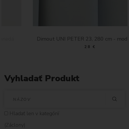
Dimout UNI PETER 23, 280 cm - modrošedá
28 €
Vyhladať Produkt
V
Y
Hladať len v kategórií
H
(Záclony)