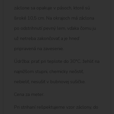
záclone sa opakuje v pásoch, ktoré sú
široké 10,5 cm. Na okrajoch má záclona
po odstrihnutí pevný lem, vďaka čomu ju
už netreba zakončovať a je hneď
pripravená na zavesenie.
Údržba: prať pri teplote do 30°C, žehliť na
najnižšom stupni, chemicky nečistiť,
nebieliť, nesušiť v bubnovej sušičke.
Cena za meter.
Pri strihaní rešpektujeme vzor záclony, do