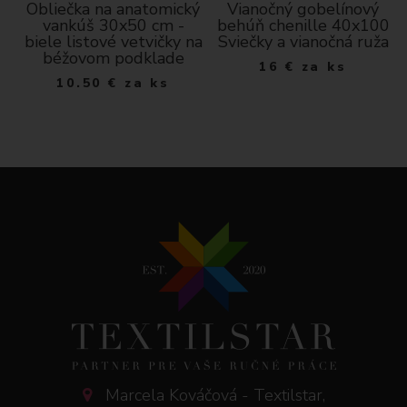
Obliečka na anatomický
Vianočný gobelínový
vankúš 30x50 cm -
behúň chenille 40x100
biele listové vetvičky na
Sviečky a vianočná ruža
béžovom podklade
16
€
za ks
10.50
€
za ks
Marcela Kováčová - Textilstar,