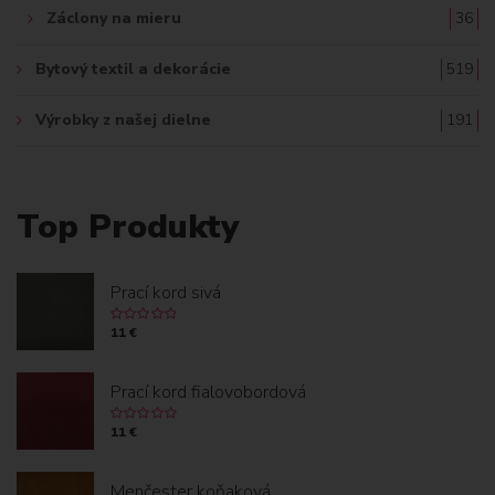
Záclony na mieru
36
Bytový textil a dekorácie
519
Výrobky z našej dielne
191
Top Produkty
Prací kord sivá
11 €
Prací kord fialovobordová
11 €
Menčester koňaková