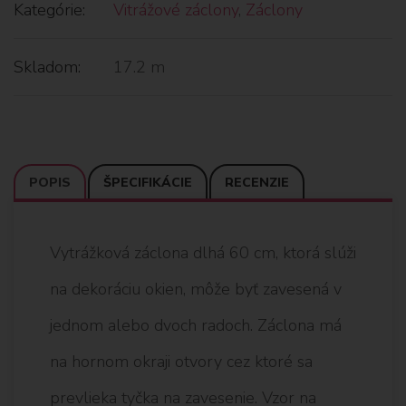
Kategórie:
Vitrážové záclony
,
Záclony
Skladom:
17.2 m
POPIS
ŠPECIFIKÁCIE
RECENZIE
Vytrážková záclona dlhá 60 cm, ktorá slúži
na dekoráciu okien, môže byť zavesená v
jednom alebo dvoch radoch. Záclona má
na hornom okraji otvory cez ktoré sa
prevlieka tyčka na zavesenie. Vzor na