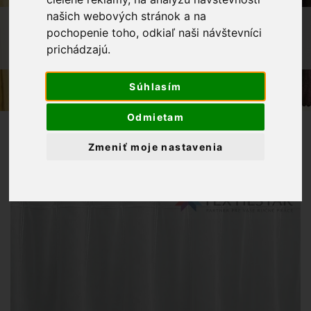
našich webových stránok a na
OBCHOD
ZÁCLONY
pochopenie toho, odkiaľ naši návštevníci
VITRÁŽNA ZÁCLONA VÝŠKA 60CM S
prichádzajú.
KRAJKOU KVIETKY A LÍSTOČKY
Súhlasím
Odmietam
Zmeniť moje nastavenia