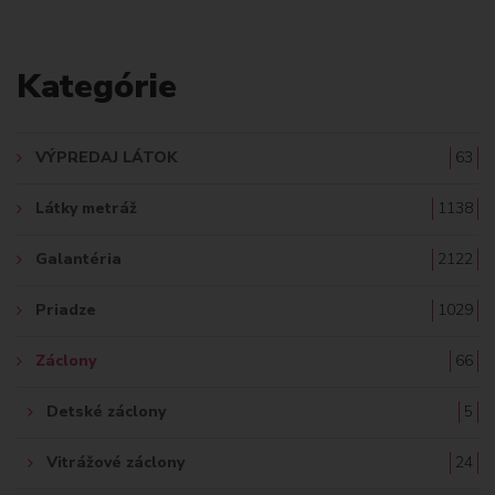
L
A
Kategórie
D
A
VÝPREDAJ LÁTOK
63
Ť
Látky metráž
1138
:
Galantéria
2122
Priadze
1029
Záclony
66
Detské záclony
5
Vitrážové záclony
24