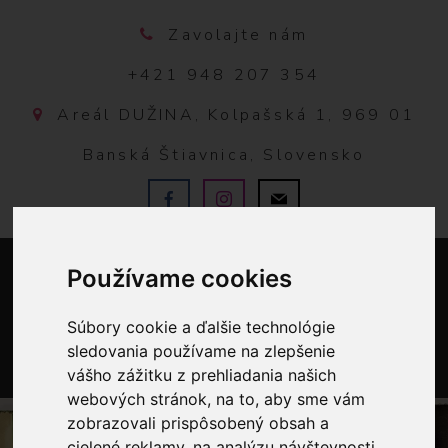
Zavolajte nám
+421 948 207 354
Areál DUŽINA, Kolpašská 1, 969 01
Banská Štiavnica, Slovensko
Používame cookies
Súbory cookie a ďalšie technológie
sledovania používame na zlepšenie
vášho zážitku z prehliadania našich
0
webových stránok, na to, aby sme vám
zobrazovali prispôsobený obsah a
cielené reklamy, na analýzu návštevnosti