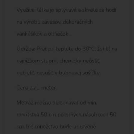
Využitie: látka je splývavá a skvele sa hodí
na výrobu závesov, dekoračných
vankúšikov a obliečok .
Údržba: Prať pri teplote do 30°C, žehliť na
najnižšom stupni , chemicky nečistiť,
nebieliť, nesušiť v bubnovej sušičke.
Cena za 1 meter..
Metráž možno objednávať od min.
množstva 50 cm po plných násobkoch 50
cm. Iné množstvo bude upravené