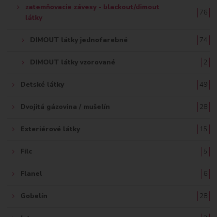
zatemňovacie závesy - blackout/dimout
76
látky
DIMOUT látky jednofarebné
74
DIMOUT látky vzorované
2
Detské látky
49
Dvojitá gázovina / mušelín
28
Exteriérové látky
15
Filc
5
Flanel
6
Gobelín
28