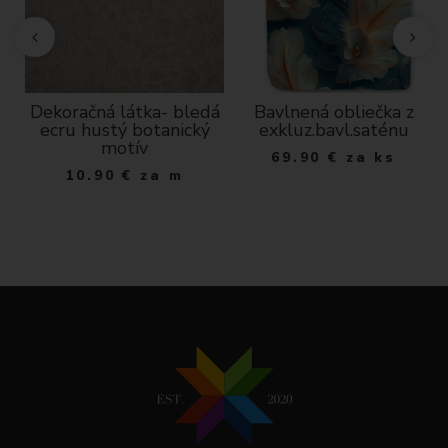
D
Dekoračná látka- bledá
Bavlnená obliečka z
ecru hustý botanický
exkluz.bavl.saténu
motív
69.90
€
za ks
10.90
€
za m