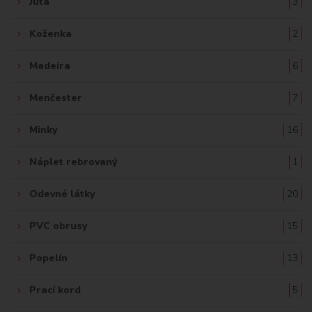
Juta
3
Koženka
2
Madeira
6
Menčester
7
Minky
16
Náplet rebrovaný
1
Odevné látky
20
PVC obrusy
15
Popelín
13
Prací kord
5