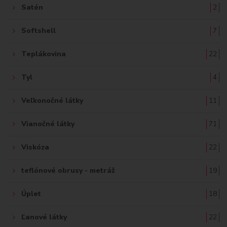
Satén
2
Softshell
7
Teplákovina
22
Tyl
4
Veľkonočné látky
11
Vianočné látky
71
Viskóza
22
teflónové obrusy - metráž
19
Úplet
18
Ľanové látky
22