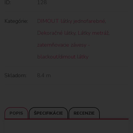
ID:
128
Kategórie:
DIMOUT látky jednofarebné
,
Dekoračné látky
,
Látky metráž
,
zatemňovacie závesy -
blackout/dimout látky
Skladom:
8.4 m
POPIS
ŠPECIFIKÁCIE
RECENZIE