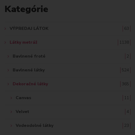
Kategórie
D
A
VÝPREDAJ LÁTOK
63
Ť
Látky metráž
1138
:
Bavlnené froté
2
Bavlnené látky
524
Dekoračné látky
365
Canvas
11
Velvet
4
Vodeodolné látky
23