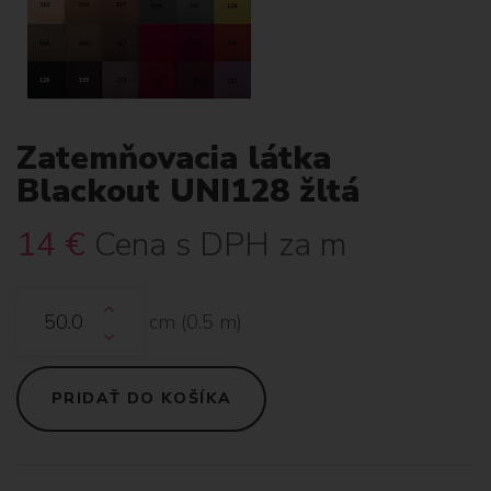
Zatemňovacia látka
Blackout UNI128 žltá
14
€
Cena s DPH za m
cm (
0.5
m)
PRIDAŤ DO KOŠÍKA