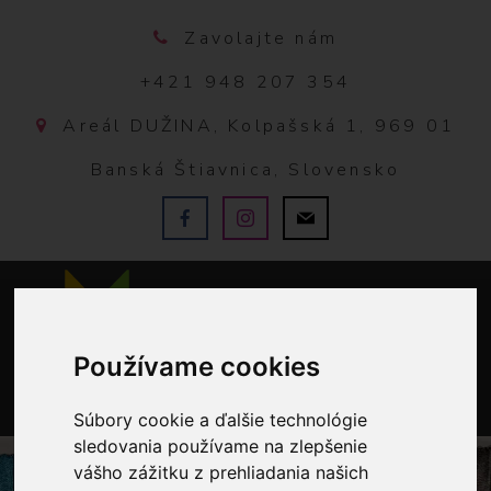
Zavolajte nám
+421 948 207 354
Areál DUŽINA, Kolpašská 1, 969 01
Banská Štiavnica, Slovensko
Používame cookies
Súbory cookie a ďalšie technológie
0
sledovania používame na zlepšenie
vášho zážitku z prehliadania našich