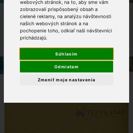
webových stránok, na to, aby sme vám
zobrazovali prispôsobený obsah a
OBCHOD
LÁTKY METRÁŽ
cielené reklamy, na analýzu návštevnosti
DEKORAČNÉ LÁTKY
našich webových stránok a na
ZATEMŇOVACIE ZÁVESY -
pochopenie toho, odkiaľ naši návštevníci
BLACKOUT/DIMOUT LÁTKY
prichádzajú.
ZATEMŇOVACIA LÁTKA BLACKOUT
UNI128 ŽLTÁ
Súhlasím
Odmietam
Zmeniť moje nastavenia