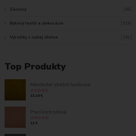
Záclony
66
Bytový textil a dekorácie
519
Výrobky z našej dielne
191
Top Produkty
Menčester stretch horčicová
13.29 €
Prací kord ružová
11 €