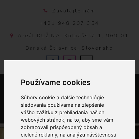
Zavolajte nám
+421 948 207 354
Areál DUŽINA, Kolpašská 1, 969 01
Banská Štiavnica, Slovensko
Používame cookies
Súbory cookie a ďalšie technológie
sledovania používame na zlepšenie
vášho zážitku z prehliadania našich
webových stránok, na to, aby sme vám
0
zobrazovali prispôsobený obsah a
cielené reklamy, na analýzu návštevnosti