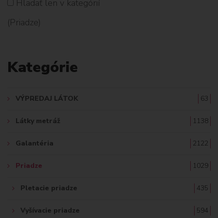
Hladať len v kategórií
H
(Priadze)
L
A
Kategórie
D
A
VÝPREDAJ LÁTOK
63
Ť
Látky metráž
1138
:
Galantéria
2122
Priadze
1029
Pletacie priadze
435
Vyšívacie priadze
594