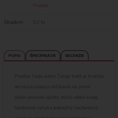
Priadze
Skladom:
5.0 ks
POPIS
ŠPECIFIKÁCIE
RECENZIE
Priadza Tanja alebo Tango batik je hrubšia
akrylová priadza obľúbená na zimné
alebo jesenné úplety, ktorá vďaka svojej
farebnosti vytvára jedinečný viacfarebný