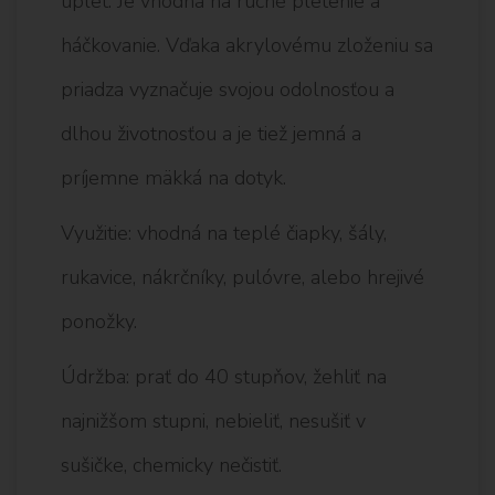
úplet. Je vhodná na ručné pletenie a
háčkovanie. Vďaka akrylovému zloženiu sa
priadza vyznačuje svojou odolnosťou a
dlhou životnosťou a je tiež jemná a
príjemne mäkká na dotyk.
Využitie: vhodná na teplé čiapky, šály,
rukavice, nákrčníky, pulóvre, alebo hrejivé
ponožky.
Údržba: prať do 40 stupňov, žehliť na
najnižšom stupni, nebieliť, nesušiť v
sušičke, chemicky nečistiť.