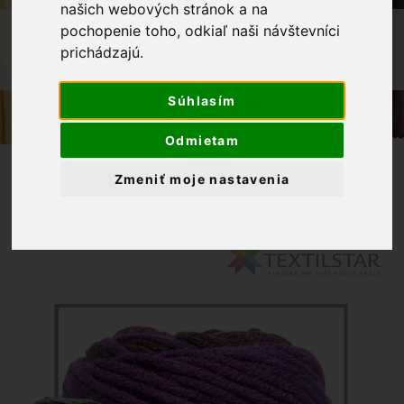
našich webových stránok a na
OBCHOD
PRIADZE
pochopenie toho, odkiaľ naši návštevníci
prichádzajú.
PRIADZA TANGO BATIK 508 - FIALOVÝ
MELÍR 100G
Súhlasím
Odmietam
Zmeniť moje nastavenia