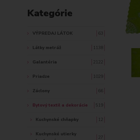
D
Kategórie
A
Ť
VÝPREDAJ LÁTOK
63
:
Látky metráž
1138
Galantéria
2122
Priadze
1029
Záclony
66
Bytový textil a dekorácie
519
Kuchynské chňapky
12
Kuchynské utierky
27