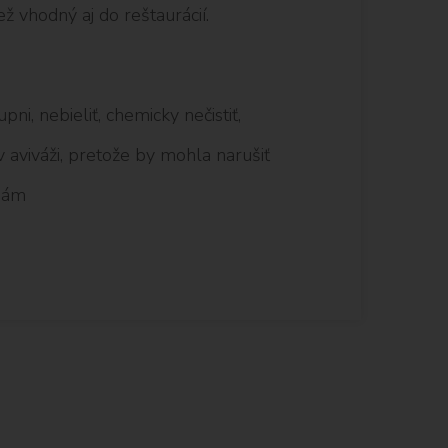
ež vhodný aj do reštaurácií.
ni, nebieliť, chemicky nečistiť,
aviváži, pretože by mohla narušiť
rnám