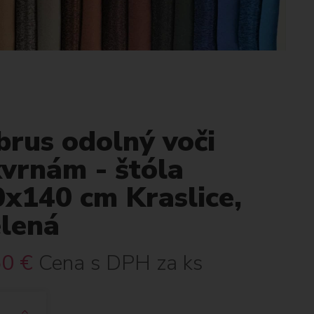
brus odolný voči
kvrnám - štóla
0x140 cm Kraslice,
elená
50
€
Cena s DPH za ks