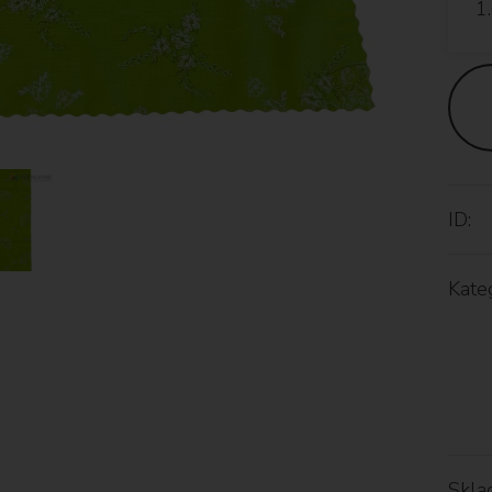
ID:
Kateg
Skla