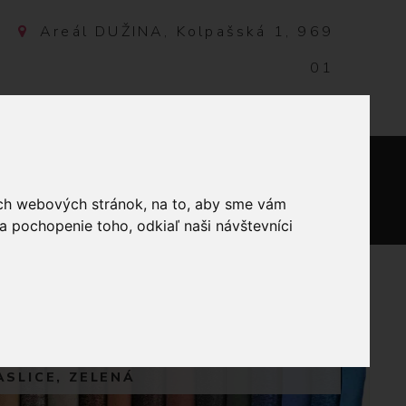
Areál DUŽINA, Kolpašská 1, 969
01
Banská Štiavnica, Slovensko
NTAKT
0
ich webových stránok, na to, aby sme vám
a pochopenie toho, odkiaľ naši návštevníci
KÁ NOC
ASLICE, ZELENÁ