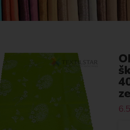
O
š
4
z
6.