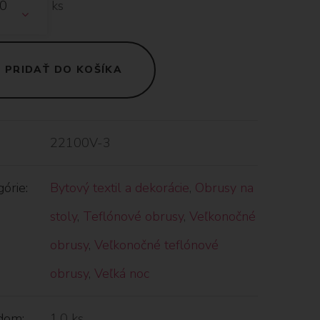
ks
PRIDAŤ DO KOŠÍKA
22100V-3
órie:
Bytový textil a dekorácie
,
Obrusy na
stoly
,
Teflónové obrusy
,
Veľkonočné
obrusy
,
Veľkonočné teflónové
obrusy
,
Veľká noc
dom:
1.0 ks