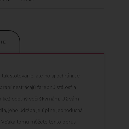
IE
ak stolovanie, ale ho aj ochráni. Je
 praní nestrácajú farebnú stálosť a
 a tiež odolný voči škvrnám. Už vám
edla, jeho údržba je úplne jednoduchá:
ou. Vďaka tomu môžete tento obrus