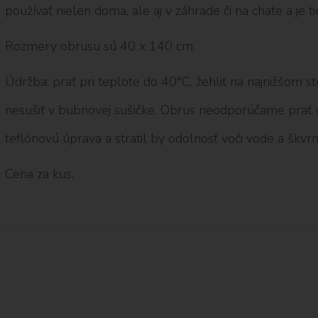
používať nielen doma, ale aj v záhrade či na chate a je ti
Rozmery obrusu sú 40 x 140 cm.
Údržba: prať pri teplote do 40°C, žehliť na najnižšom stup
nesušiť v bubnovej sušičke. Obrus neodporúčame prať v 
teflónovú úprava a stratil by odolnosť voči vode a škv
Cena za kus.