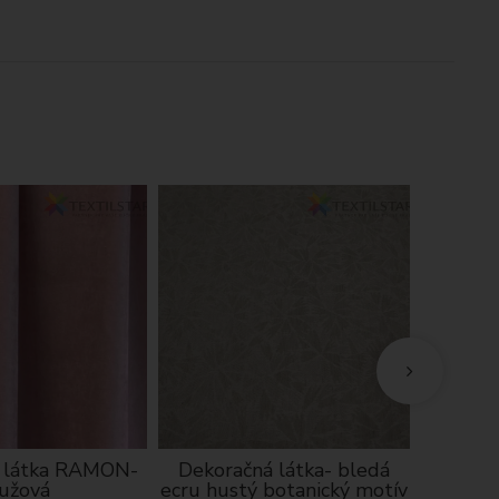
 látka RAMON-
Dekoračná látka- bledá
Ma
ružová
ecru hustý botanický motív