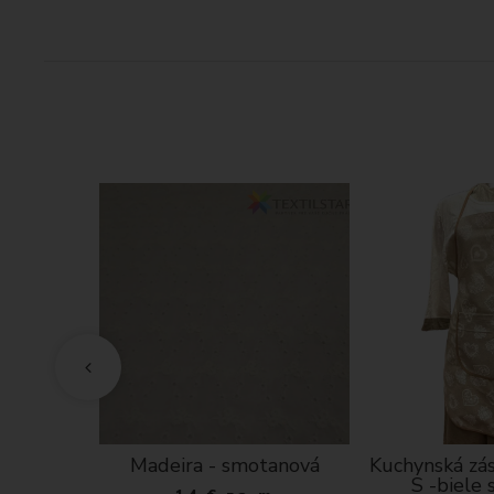
 gázovina-
Madeira - smotanová
Kuchynská zás
ná
S -biele 