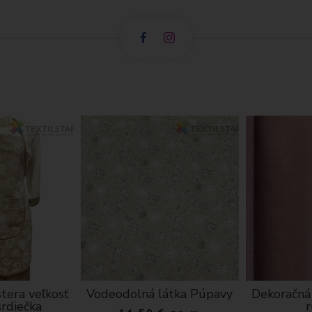
tera veľkosť
Vodeodolná látka Púpavy
Dekoračná
srdiečka