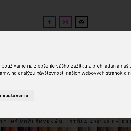
V
OBCHOD
SLUŽBY
KO
a používame na zlepšenie vášho zážitku z prehliadania naš
lamy, na analýzu návštevnosti našich webových stránok a n
e nastavenia
D
BYTOVÝ TEXTIL A DEKORÁCIE
VEĽ
DOLNÝ VOČI ŠKVRNÁM - ŠTÓLA 40X140 CM KR