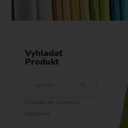
Vyhladať
Produkt
V
Y
H
Hladať len v kategórií
L
(Veľká noc)
A