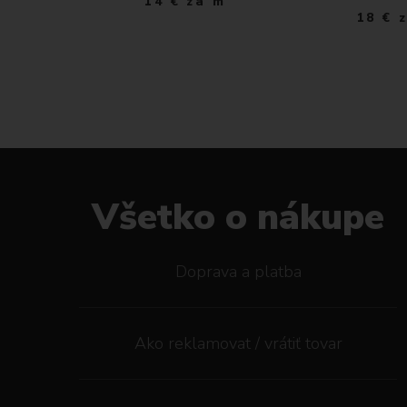
14
€
za m
a m
18
€
Všetko o nákupe
Doprava a platba
Ako reklamovat / vrátiť tovar