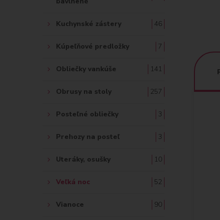
bavlnené
Kuchynské zástery
46
Kúpeľňové predložky
7
Obliečky vankúše
141
Obrusy na stoly
257
Posteľné obliečky
3
Prehozy na posteľ
3
Uteráky, osušky
10
Veľká noc
52
Vianoce
90