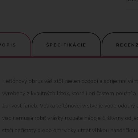
POPIS
ŠPECIFIKÁCIE
RECENZ
Teflónový obrus váš stôl nielen ozdobí a spríjemní vám t
vyrobený z kvalitných látok, ktoré i pri častom použití a
žiarivosť farieb. Vďaka teflónovej vrstve je vode odolný
viac nemusia robiť vrásky rozliate nápoje či škvrny od j
stačí nečistoty alebo omrvinky utrieť vlhkou handričk