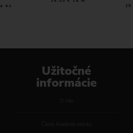
14.50
€
za m
za ks
29
Užitočné
informácie
O nás
Často kladené otázky