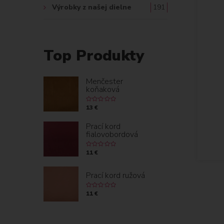
Výrobky z našej dielne
191
Top Produkty
Menčester
koňaková
13 €
Prací kord
fialovobordová
11 €
Prací kord ružová
11 €