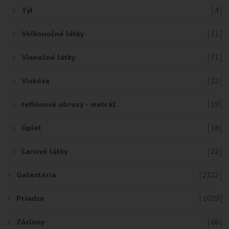
Tyl
4
Veľkonočné látky
11
Vianočné látky
71
Viskóza
22
teflónové obrusy - metráž
19
Úplet
18
Ľanové látky
22
Galantéria
2122
Priadze
1029
Záclony
66