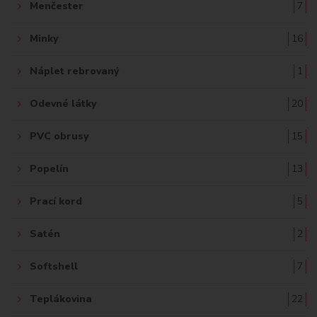
Menčester
7
Minky
16
Náplet rebrovaný
1
Odevné látky
20
PVC obrusy
15
Popelín
13
Prací kord
5
Satén
2
Softshell
7
Teplákovina
22