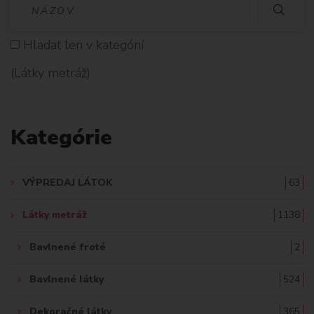
V
Y
Hladať len v kategórií
H
(Látky metráž)
L
A
Kategórie
D
A
VÝPREDAJ LÁTOK
63
Ť
Látky metráž
1138
:
Bavlnené froté
2
Bavlnené látky
524
Dekoračné látky
365