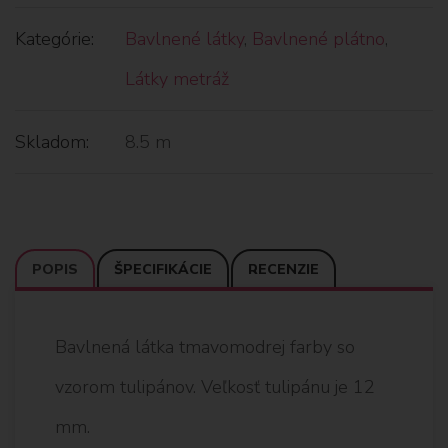
Kategórie:
Bavlnené látky
,
Bavlnené plátno
,
Látky metráž
Skladom:
8.5 m
POPIS
ŠPECIFIKÁCIE
RECENZIE
Bavlnená látka tmavomodrej farby so
vzorom tulipánov. Veľkosť tulipánu je 12
mm.