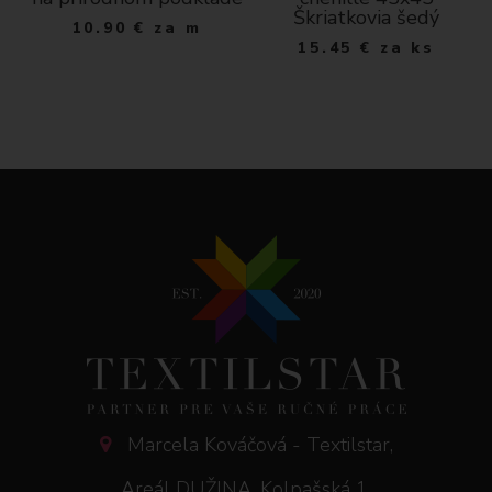
Škriatkovia šedý
10.90
€
za m
15.45
€
za ks
Marcela Kováčová - Textilstar,
Areál DUŽINA, Kolpašská 1,