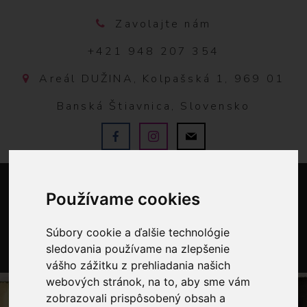
Zavolajte nám
+421 948 207 354
Areál DUŽINA, Kolpašská 1, 969 01
Banská Štiavnica, Slovensko
Používame cookies
Súbory cookie a ďalšie technológie
sledovania používame na zlepšenie
vášho zážitku z prehliadania našich
0
webových stránok, na to, aby sme vám
zobrazovali prispôsobený obsah a