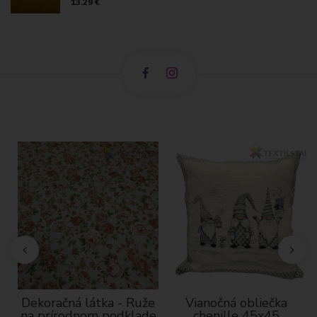
13.29 €
Dekoračná látka - Ruže
Vianočná obliečka
na prírodnom podklade
chenille 45x45