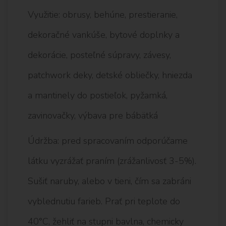
Využitie: obrusy, behúne, prestieranie,
dekoračné vankúše, bytové doplnky a
dekorácie, posteľné súpravy, závesy,
patchwork deky, detské obliečky, hniezda
a mantinely do postieľok, pyžamká,
zavinovačky, výbava pre bábätká
Údržba: pred spracovaním odporúčame
látku vyzrážať praním (zrážanlivosť 3-5%).
Sušiť naruby, alebo v tieni, čím sa zabráni
vyblednutiu farieb. Prať pri teplote do
40°C, žehliť na stupni bavlna, chemicky