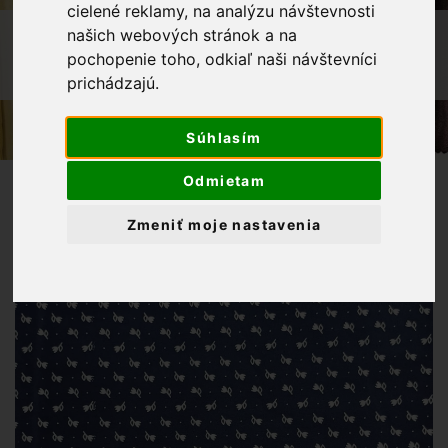
cielené reklamy, na analýzu návštevnosti
OBCHOD
LÁTKY METRÁŽ
našich webových stránok a na
pochopenie toho, odkiaľ naši návštevníci
BAVLNENÁ LÁTKA FOLKLÓR
TMAVOMODRÁ
prichádzajú.
Súhlasím
Odmietam
Zmeniť moje nastavenia