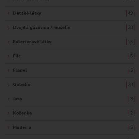
Detské látky
49
Dvojitá gázovina / mušelín
28
Exteriérové látky
15
Filc
5
Flanel
6
Gobelín
28
Juta
3
Koženka
2
Madeira
6