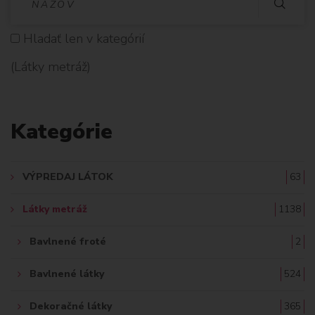
Y
Hladať len v kategórií
H
(Látky metráž)
L
A
Kategórie
D
A
VÝPREDAJ LÁTOK
63
Ť
Látky metráž
1138
:
Bavlnené froté
2
Bavlnené látky
524
Dekoračné látky
365