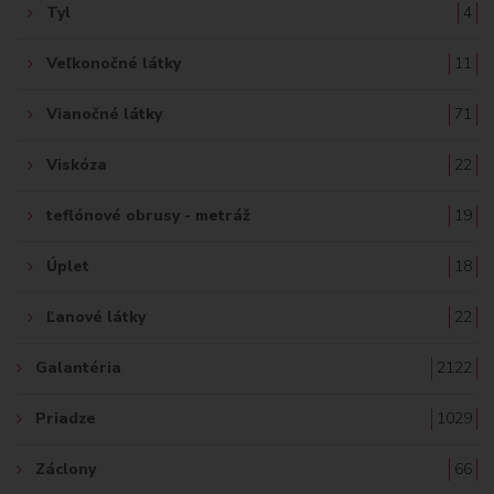
Tyl
4
Veľkonočné látky
11
Vianočné látky
71
Viskóza
22
teflónové obrusy - metráž
19
Úplet
18
Ľanové látky
22
Galantéria
2122
Priadze
1029
Záclony
66