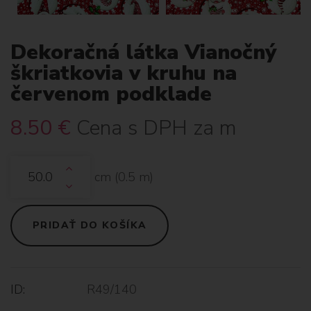
Dekoračná látka Vianočný
škriatkovia v kruhu na
červenom podklade
8.50
€
Cena s DPH za m
cm (
0.5
m)
PRIDAŤ DO KOŠÍKA
ID:
R49/140