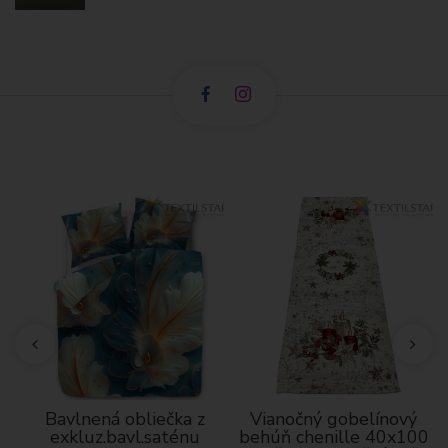
Bavlnená obliečka z
Vianočný gobelínový
á
exkluz.bavl.saténu
behúň chenille 40x100