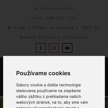
Zavolajte nám
+421 948 207 354
Areál DUŽINA, Kolpašská 1, 969 01
Banská Štiavnica, Slovensko
Používame cookies
Súbory cookie a ďalšie technológie
sledovania používame na zlepšenie
0
vášho zážitku z prehliadania našich
webových stránok, na to, aby sme vám