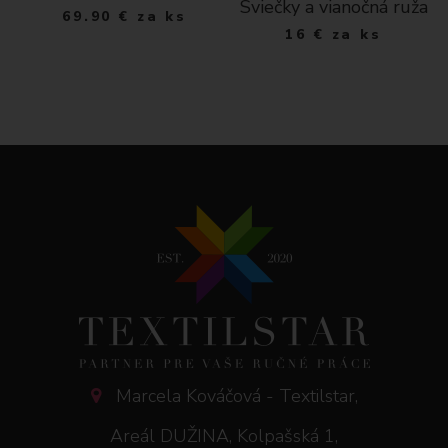
Sviečky a vianočná ruža
69.90
€
za ks
16
€
za ks
Marcela Kováčová - Textilstar,
Areál DUŽINA, Kolpašská 1,