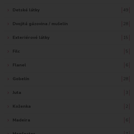
Detské látky
49
Dvojitá gázovina / mušelín
28
Exteriérové látky
15
Filc
5
Flanel
6
Gobelín
28
Juta
3
Koženka
2
Madeira
6
Menčester
7