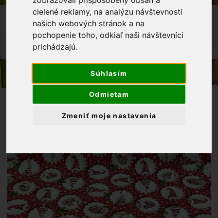
zobrazovali prispôsobený obsah a
cielené reklamy, na analýzu návštevnosti
OBCHOD
LÁTKY METRÁŽ
našich webových stránok a na
DEKORAČNÁ LÁTKA VIANOČNÝ
pochopenie toho, odkiaľ naši návštevníci
ŠKRIATKOVIA V KRUHU NA ČERVENOM
prichádzajú.
PODKLADE
Súhlasím
Odmietam
Zmeniť moje nastavenia