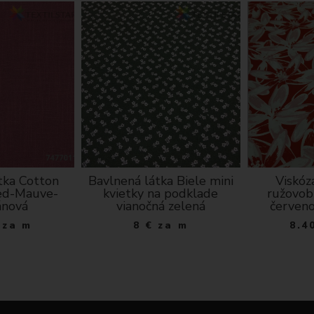
tka Cotton
Bavlnená látka Biele mini
Viskóz
ed-Mauve-
kvietky na podklade
ružovob
ánová
vianočná zelená
červen
za m
8
€
za m
8.4