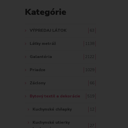
D
Kategórie
A
Ť
VÝPREDAJ LÁTOK
63
:
Látky metráž
1138
Galantéria
2122
Priadze
1029
Záclony
66
Bytový textil a dekorácie
519
Kuchynské chňapky
12
Kuchynské utierky
27