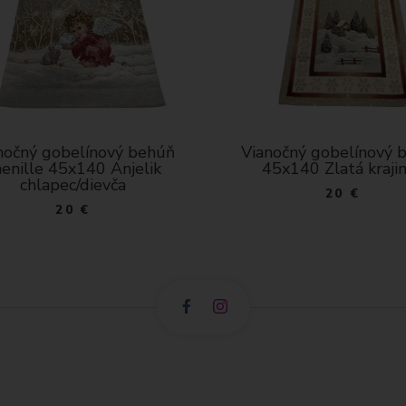
nočný gobelínový behúň
Vianočný gobelínový b
5x140 Zlatá krajinka
stôl chenille 45x140 
krajinka a kone
20 €
20 €