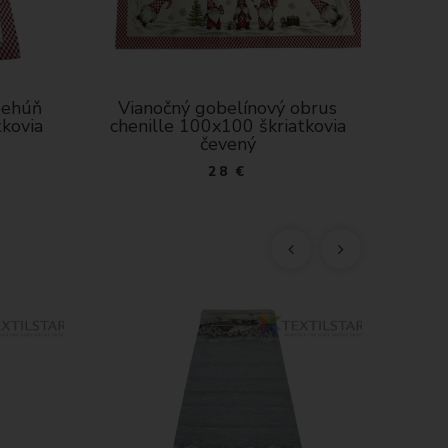
obrus
Vianočný gobelínový behúň
Via
tkovia
chenille 40x100 Škriatkovia
45x
červený
16 €