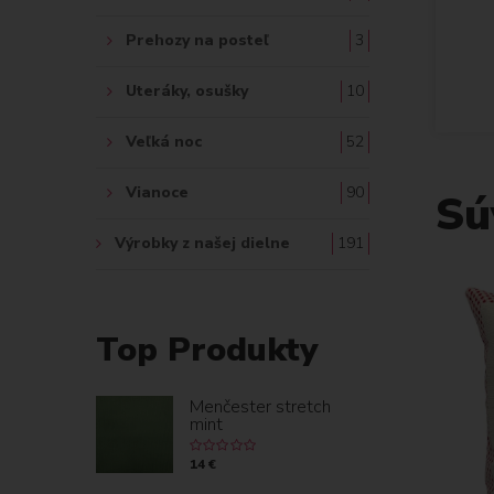
Prehozy na posteľ
3
Uteráky, osušky
10
Veľká noc
52
Vianoce
90
Sú
Výrobky z našej dielne
191
Top Produkty
Menčester stretch
mint
14 €