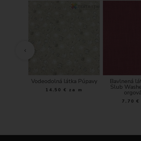
ná modré
Vodeodolná látka Púpavy
Bavlnená lá
 podklade
Slub Wash
14.50
€
za m
orgov
 m
7.70
€