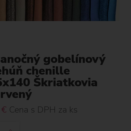
ianočný gobelínový
húň chenille
5x140 Škriatkovia
ervený
€
Cena s DPH za ks