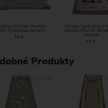
nočný gobelínový behúň
Vianočný gobelínový 
nille 45x140 Škriatkovia
chenille 100x100 škria
červený
čevený
20 €
28 €
dobné Produkty