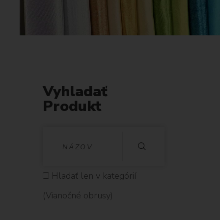
Vyhladať
Produkt
V
Y
H
Hladať len v kategórií
L
(Vianočné obrusy)
A