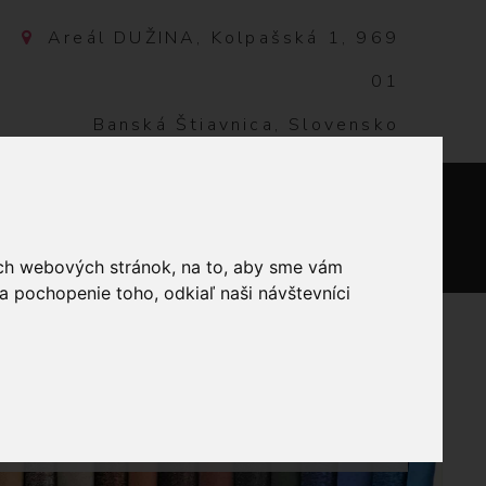
Areál DUŽINA, Kolpašská 1, 969
01
Banská Štiavnica, Slovensko
NTAKT
0
ich webových stránok, na to, aby sme vám
a pochopenie toho, odkiaľ naši návštevníci
VIANOČNÉ OBRUSY
TKOVIA ČERVENÝ