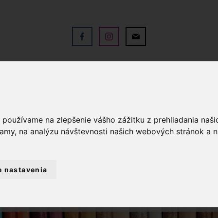
V
OBCHOD
SLUŽBY
KO
a používame na zlepšenie vášho zážitku z prehliadania naš
lamy, na analýzu návštevnosti našich webových stránok a n
e nastavenia
TEXTIL A DEKORÁCIE
OBRUSY NA STOLY
 GOBELÍNOVÝ BEHÚŇ CHENILLE 45X140 ŠKRIA