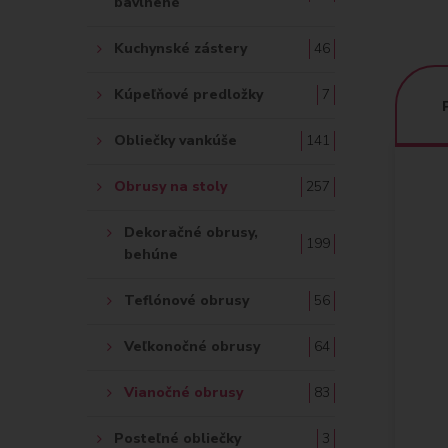
bavlnené
Kuchynské zástery
46
Kúpeľňové predložky
7
Obliečky vankúše
141
Obrusy na stoly
257
Dekoračné obrusy,
199
behúne
Teflónové obrusy
56
Veľkonočné obrusy
64
Vianočné obrusy
83
Posteľné obliečky
3