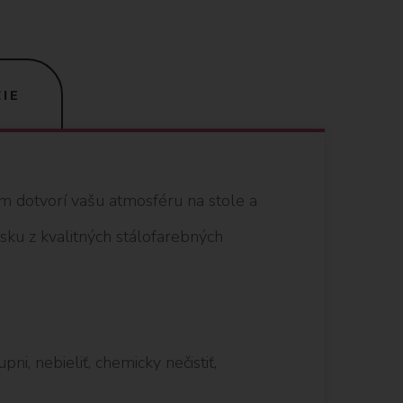
IE
m dotvorí vašu atmosféru na stole a
sku z kvalitných stálofarebných
ni, nebieliť, chemicky nečistiť,