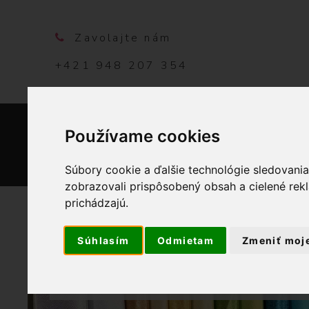
Zavolajte nám
+421 948 207 354
Používame cookies
DOMO
Súbory cookie a ďalšie technológie sledovani
zobrazovali prispôsobený obsah a cielené rek
prichádzajú.
Súhlasím
Odmietam
Zmeniť moj
OBCHOD
BYTOVÝ 
VIANOČNÝ