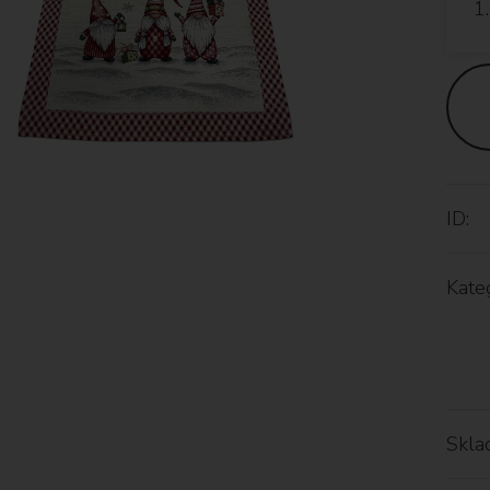
ID:
Kateg
Skla