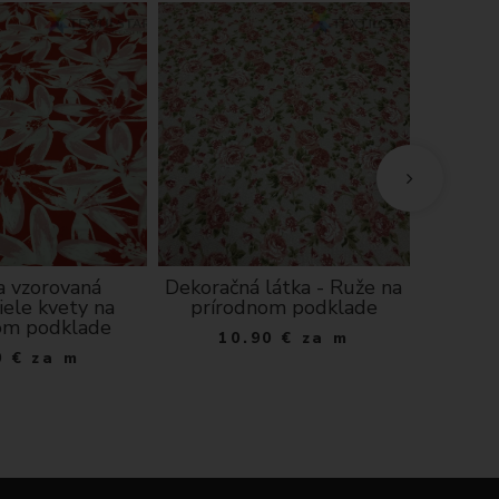
a vzorovaná
Dekoračná látka - Ruže na
Dekorač
iele kvety na
prírodnom podklade
jarný p
om podklade
10.90
€
za m
0
€
za m