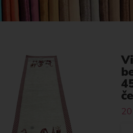
V
be
4
č
20