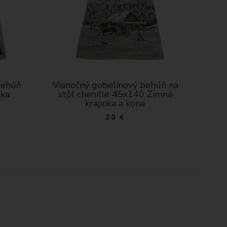
ehúň na
Vianočný gobelínový behúň
Via
Zimná
chenille 45x140 Škriatkovia
che
šedý
20 €