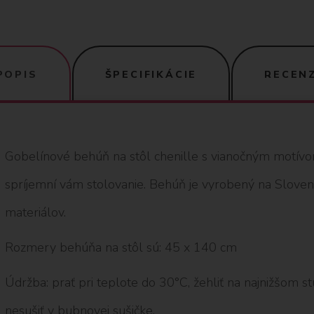
POPIS
ŠPECIFIKÁCIE
RECENZ
Gobelínové behúň na stôl chenille s vianočným motívo
spríjemní vám stolovanie. Behúň je vyrobený na Sloven
materiálov.
Rozmery behúňa na stôl sú: 45 x 140 cm
Údržba: prať pri teplote do 30°C, žehliť na najnižšom stup
nesušiť v bubnovej sušičke.