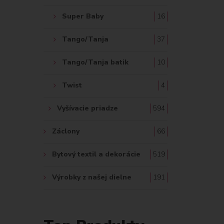
Super Baby
16
Tango/Tanja
37
Tango/Tanja batik
10
Twist
4
Vyšívacie priadze
594
Záclony
66
Bytový textil a dekorácie
519
Výrobky z našej dielne
191