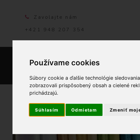
Zavolajte nám
+421 948 207 354
Používame cookies
DOMO
Súbory cookie a ďalšie technológie sledovani
zobrazovali prispôsobený obsah a cielené rek
prichádzajú.
Súhlasím
Odmietam
Zmeniť moj
OBCHOD
PRI