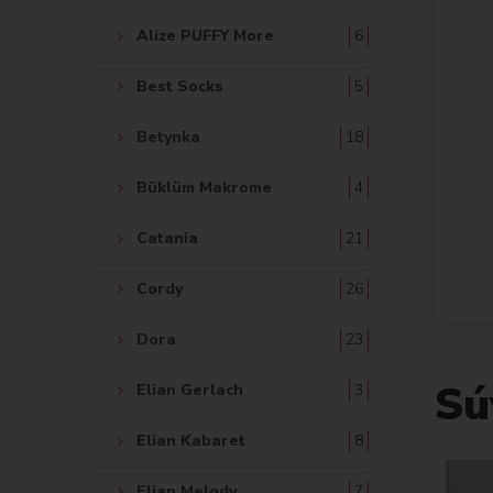
Alize PUFFY More
6
Best Socks
5
Betynka
18
Büklüm Makrome
4
Catania
21
Cordy
26
Dora
23
Sú
Elian Gerlach
3
Elian Kabaret
8
Elian Melody
7