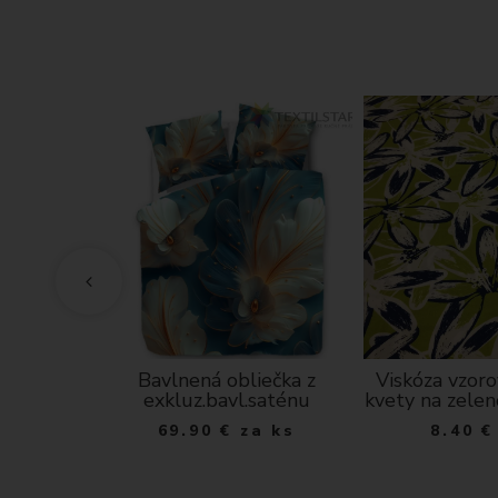
a RAMON-
Bavlnená obliečka z
Viskóza vzor
exkluz.bavl.saténu
kvety na zele
 m
69.90
€
za ks
8.40
€