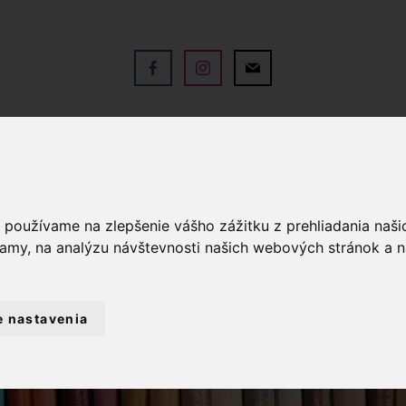
V
OBCHOD
SLUŽBY
KO
a používame na zlepšenie vášho zážitku z prehliadania naš
lamy, na analýzu návštevnosti našich webových stránok a n
e nastavenia
ADZE
PLETACIE PRIADZE
PRIADZA C