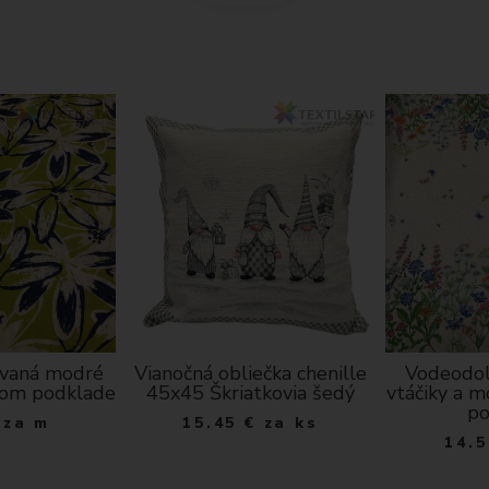
ovaná modré
Vianočná obliečka chenille
Vodeodol
nom podklade
45x45 Škriatkovia šedý
vtáčiky a 
po
za m
15.45
€
za ks
14.5