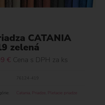
riadza CATANIA
19 zelená
09
€
Cena s DPH za ks
76124-419
órie:
Catania
,
Priadze
,
Pletacie priadze