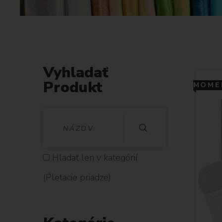
Vyhladať
Produkt
MOMEN
V
Y
H
Hladať len v kategórií
L
(Pletacie priadze)
A
D