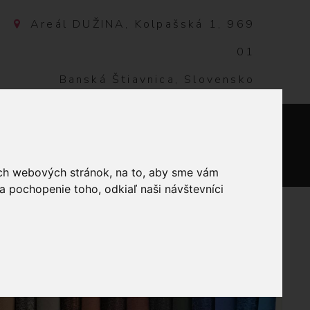
Areál DUŽINA, Kolpašská 1, 969
01
Banská Štiavnica, Slovensko
NTAKT
0
ich webových stránok, na to, aby sme vám
a pochopenie toho, odkiaľ naši návštevníci
ATANIA 419 ZELENÁ