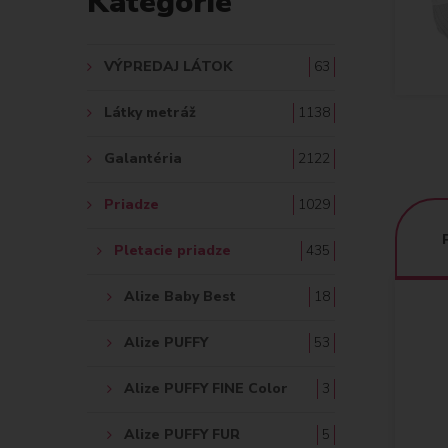
Kategórie
A
Ť
VÝPREDAJ LÁTOK
63
:
Látky metráž
1138
Galantéria
2122
Priadze
1029
Pletacie priadze
435
Alize Baby Best
18
Alize PUFFY
53
Alize PUFFY FINE Color
3
Alize PUFFY FUR
5