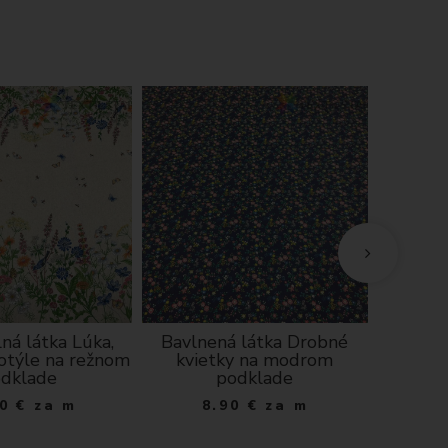
ná látka Lúka,
Bavlnená látka Drobné
Made
motýle na režnom
kvietky na modrom
dklade
podklade
0
€
za m
8.90
€
za m