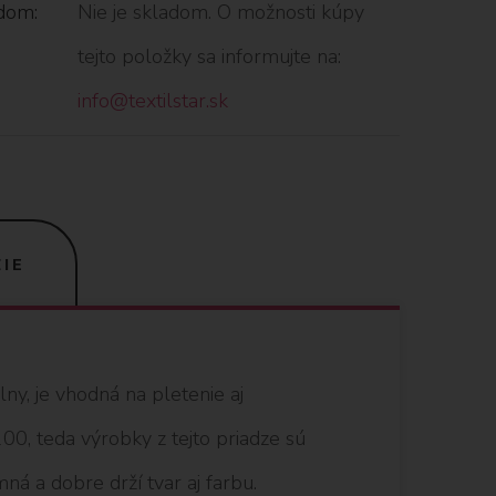
dom:
Nie je skladom. O možnosti kúpy
tejto položky sa informujte na:
info@textilstar.sk
IE
y, je vhodná na pletenie aj
0, teda výrobky z tejto priadze sú
ná a dobre drží tvar aj farbu.