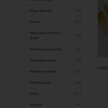
Elian Wendy
4
Favori
42
Himalaya Dolphin
29
BABY
Himalaya Kuzucuk
3
Himalaya socks
3
Háčik
Madame cotton
25
Merino gold
16
Nicky
37
Scarlet
24