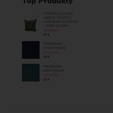
Top Produkty
Obliečka na malý
vankúš 50x50 s
vyšívaným motívom
- Jeleň na lúke
23 €
Menčester
tmavomodrá
13 €
Menčester
petrolejová
13 €