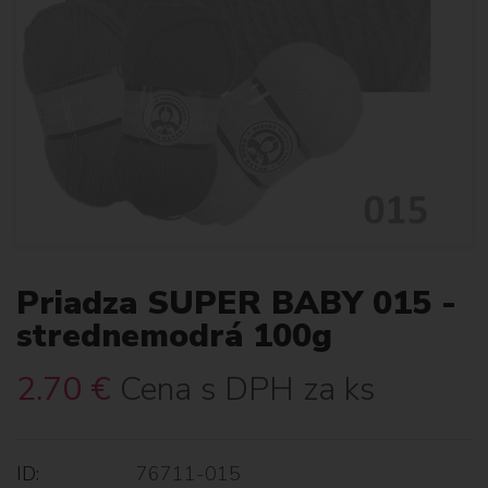
Priadza SUPER BABY 015 -
strednemodrá 100g
2.70
€
Cena s DPH za ks
ID:
76711-015