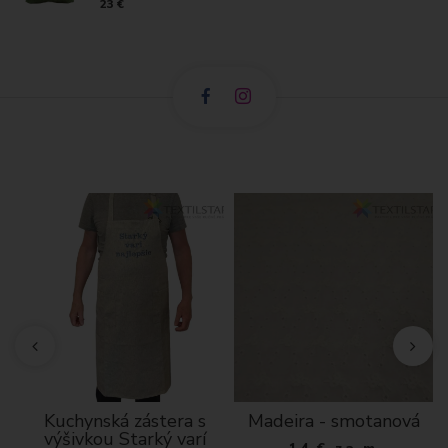
23 €
ký
Kuchynská zástera s
Madeira - smotanová
výšivkou Starký varí