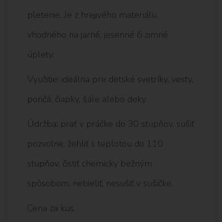
pletenie. Je z hrejivého materiálu
vhodného na jarné, jesenné či zimné
úplety.
Využitie: ideálna pre detské svetríky, vesty,
pončá, čiapky, šále alebo deky.
Údržba: prať v práčke do 30 stupňov, sušiť
pozvoľne, žehliť s teplotou do 110
stupňov, čistiť chemicky bežným
spôsobom, nebieliť, nesušiť v sušičke.
Cena za kus.