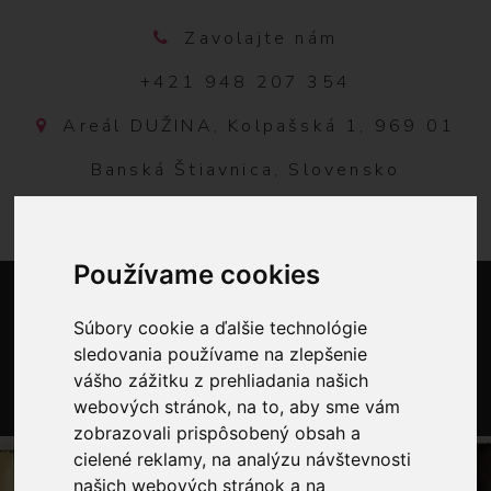
Zavolajte nám
+421 948 207 354
Areál DUŽINA, Kolpašská 1, 969 01
Banská Štiavnica, Slovensko
Používame cookies
Súbory cookie a ďalšie technológie
sledovania používame na zlepšenie
vášho zážitku z prehliadania našich
webových stránok, na to, aby sme vám
0
zobrazovali prispôsobený obsah a
cielené reklamy, na analýzu návštevnosti
našich webových stránok a na