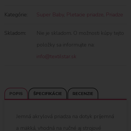
Kategórie:
Super Baby
,
Pletacie priadze
,
Priadze
Skladom:
Nie je skladom. O možnosti kúpy tejto
položky sa informujte na:
info@textilstar.sk
POPIS
ŠPECIFIKÁCIE
RECENZIE
Jemná akrylová priadza na dotyk príjemná
a mäkká, vhodná na ručné aj strojové