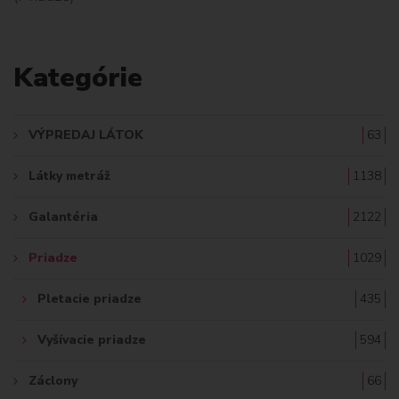
L
A
Kategórie
D
A
VÝPREDAJ LÁTOK
63
Ť
Látky metráž
1138
:
Galantéria
2122
Priadze
1029
Pletacie priadze
435
Vyšívacie priadze
594
Záclony
66