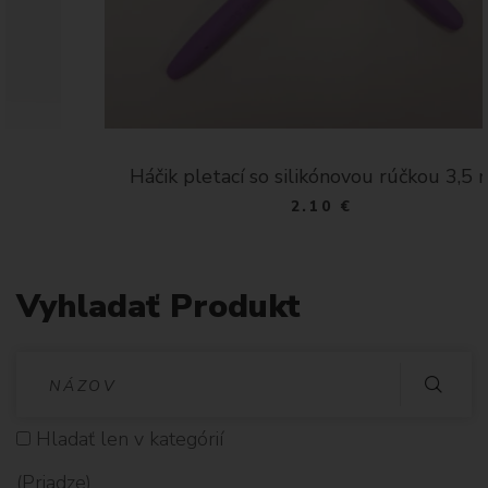
Háčik pletací so silikónovou rúčkou 3,5 mm
2.10 €
Vyhladať Produkt
V
Y
Hladať len v kategórií
H
(Priadze)