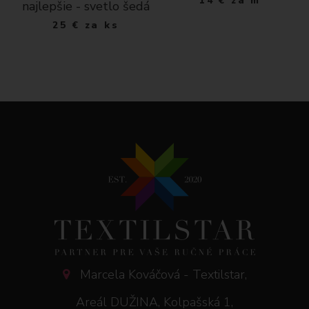
14
€
za m
na
najlepšie - svetlo šedá
25
€
za ks
Marcela Kováčová - Textilstar,
Areál DUŽINA, Kolpašská 1,