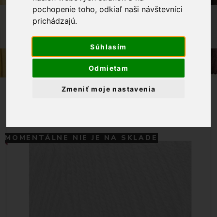
pochopenie toho, odkiaľ naši návštevníci
OBCHOD
PRIADZE
prichádzajú.
PRIADZA SUPER BABY 015 -
STREDNEMODRÁ 100G
Súhlasím
Odmietam
Zmeniť moje nastavenia
MOMENTÁLNE NIE JE NA SKLADE