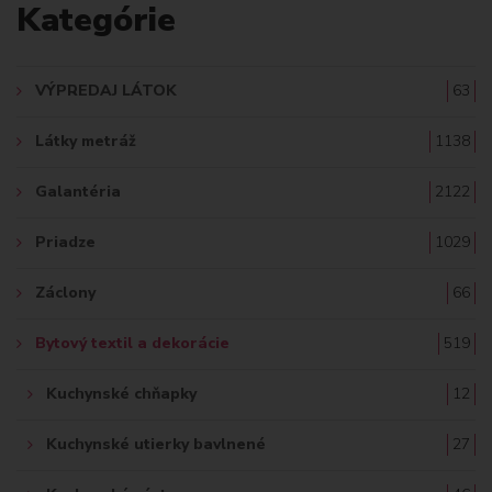
Kategórie
D
A
VÝPREDAJ LÁTOK
63
Ť
Látky metráž
1138
:
Galantéria
2122
Priadze
1029
Záclony
66
Bytový textil a dekorácie
519
Kuchynské chňapky
12
Kuchynské utierky bavlnené
27