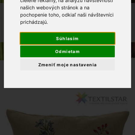
cielené reklamy, na analýzu návštevnosti
našich webových stránok a na
OBCHOD
BYTOVÝ TEXTIL A DEKORÁCIE
pochopenie toho, odkiaľ naši návštevníci
OBLIEČKY VANKÚŠE
prichádzajú.
GOBELÍNOVÁ OBLIEČKA NA VANKÚŠIK
45 X 45 CM
Súhlasím
Odmietam
Zmeniť moje nastavenia