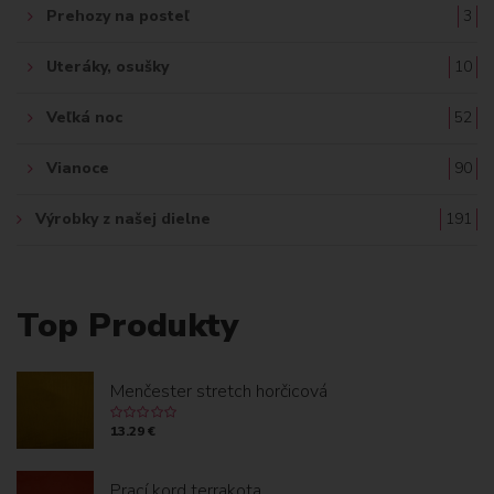
Prehozy na posteľ
3
Uteráky, osušky
10
Veľká noc
52
Vianoce
90
Výrobky z našej dielne
191
Top Produkty
Menčester stretch horčicová
13.29 €
Prací kord terrakota