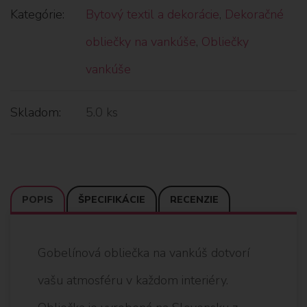
Kategórie:
Bytový textil a dekorácie
,
Dekoračné
obliečky na vankúše
,
Obliečky
vankúše
Skladom:
5.0 ks
POPIS
ŠPECIFIKÁCIE
RECENZIE
Gobelínová obliečka na vankúš dotvorí
vašu atmosféru v každom interiéry.