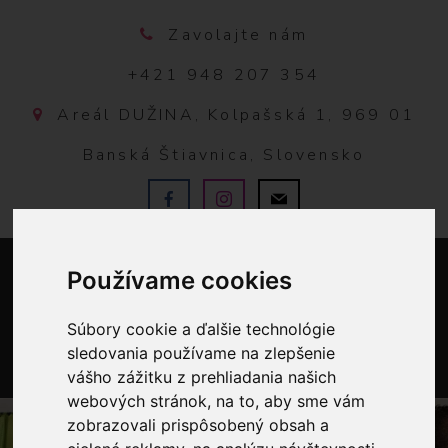
Zavolajte nám
+421 948 207 354
Areál DUŽINA, Kolpašská 1, 969 01
Banská Štiavnica, Slovensko
Používame cookies
Súbory cookie a ďalšie technológie
sledovania používame na zlepšenie
vášho zážitku z prehliadania našich
0
webových stránok, na to, aby sme vám
zobrazovali prispôsobený obsah a