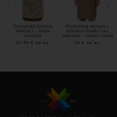
cm
Kuchynská zástera
Kuchynská zástera s
veľkosť L - biele
výšivkou Starký varí
srdiečka
najlepšie - svetlo hnedá
17.51
€
za ks
25
€
za ks