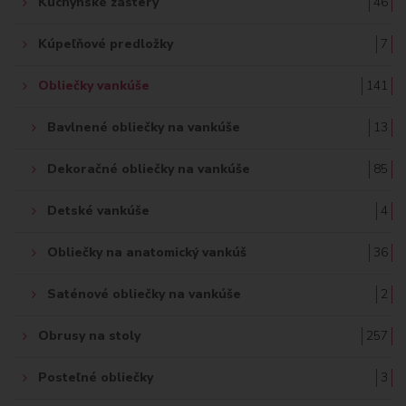
Kuchynské zástery
46
Kúpeľňové predložky
7
Obliečky vankúše
141
Bavlnené obliečky na vankúše
13
Dekoračné obliečky na vankúše
85
Detské vankúše
4
Obliečky na anatomický vankúš
36
Saténové obliečky na vankúše
2
Obrusy na stoly
257
Posteľné obliečky
3