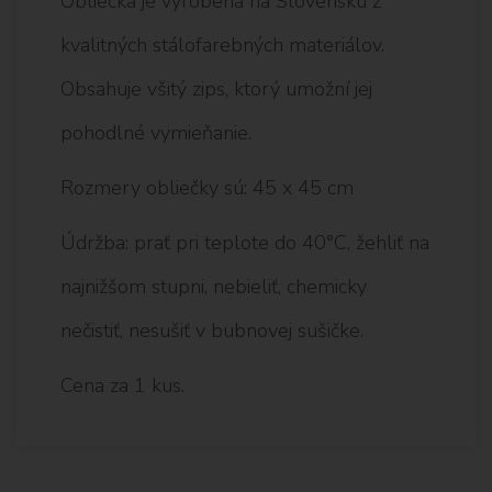
Obliečka je vyrobená na Slovensku z
kvalitných stálofarebných materiálov.
Obsahuje všitý zips, ktorý umožní jej
pohodlné vymieňanie.
Rozmery obliečky sú: 45 x 45 cm
Údržba: prať pri teplote do 40°C, žehliť na
najnižšom stupni, nebieliť, chemicky
nečistiť, nesušiť v bubnovej sušičke.
Cena za 1 kus.