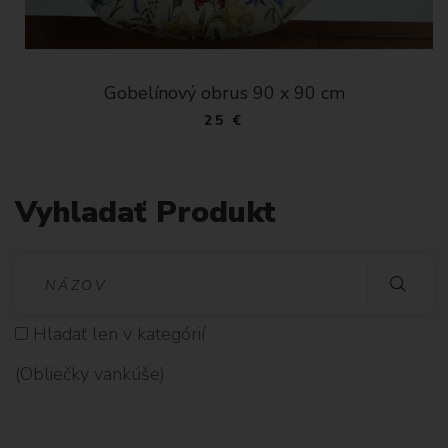
Gobelínový obrus 90 x 90 cm
25 €
Vyhladať Produkt
V
Y
Hladať len v kategórií
H
(Obliečky vankúše)
L
A