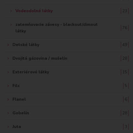
Vodeodolné látky
23
zatemňovacie závesy - blackout/dimout
76
látky
Detské látky
49
Dvojitá gázovina / mušelín
28
Exteriérové látky
15
Filc
5
Flanel
6
Gobelín
28
Juta
3