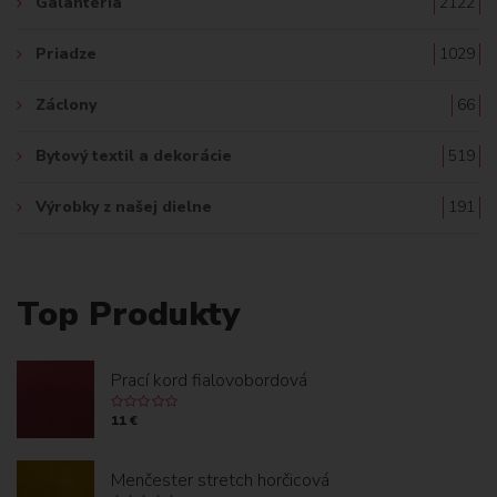
Galantéria
2122
Priadze
1029
Záclony
66
Bytový textil a dekorácie
519
Výrobky z našej dielne
191
Top Produkty
Prací kord fialovobordová
11 €
Menčester stretch horčicová