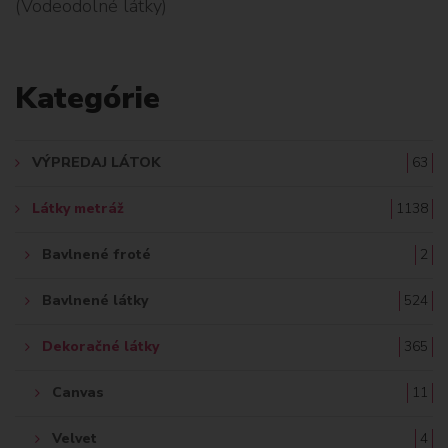
(Vodeodolné látky)
L
A
Kategórie
D
A
VÝPREDAJ LÁTOK
63
Ť
Látky metráž
1138
:
Bavlnené froté
2
Bavlnené látky
524
Dekoračné látky
365
Canvas
11
Velvet
4