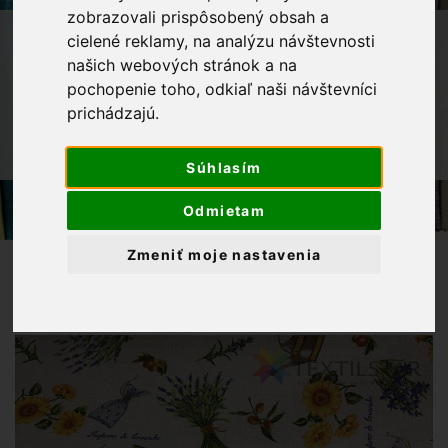
zobrazovali prispôsobený obsah a
OBCHOD
LÁTKY METRÁŽ
cielené reklamy, na analýzu návštevnosti
našich webových stránok a na
DEKORAČNÉ LÁTKY
pochopenie toho, odkiaľ naši návštevníci
VODEODOLNÉ LÁTKY
prichádzajú.
UTIERATEĽNÁ LÁTKA
SLNEČNICA,LEVANDULA,OLIVY
Súhlasím
Odmietam
Zmeniť moje nastavenia