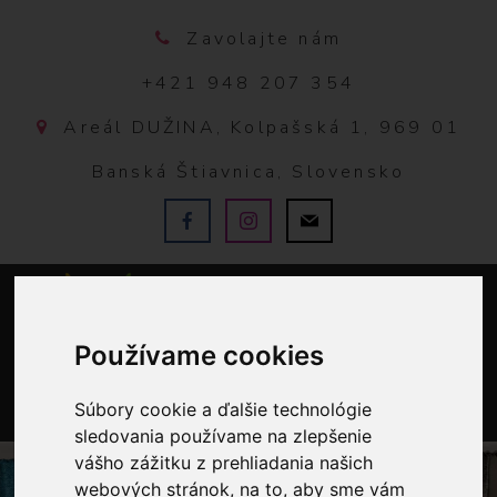
Zavolajte nám
+421 948 207 354
Areál DUŽINA, Kolpašská 1, 969 01
Banská Štiavnica, Slovensko
Používame cookies
Súbory cookie a ďalšie technológie
0
sledovania používame na zlepšenie
vášho zážitku z prehliadania našich
webových stránok, na to, aby sme vám