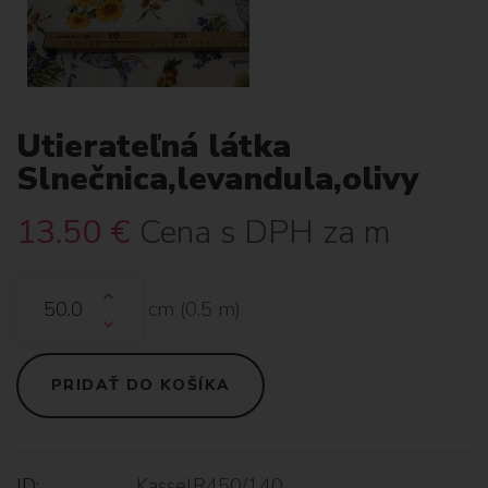
Utierateľná látka
Slnečnica,levandula,olivy
13.50
€
Cena s DPH za m
cm (
0.5
m)
PRIDAŤ DO KOŠÍKA
ID:
KasselR450/140