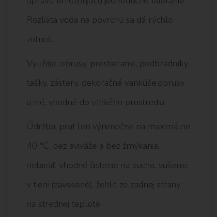
úpravu umožňujúcu jednoduché utieranie.
Rozliata voda na povrchu sa dá rýchlo
zotrieť.
Využitie: obrusy, prestieranie, podbradníky,
tašky, zástery, dekoračné vankúše,obrusy
a iné, vhodné do vlhkého prostredia
Údržba: prať len výnimočne na maximálne
40 °C. bez aviváže a bez žmýkania,
nebieliť, vhodné čistenie na sucho, sušenie
v tieni (zavesené), žehliť zo zadnej strany
na strednej teplote