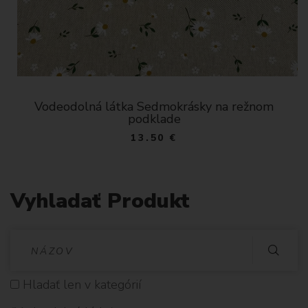
Vodeodolná látka Sedmokrásky na režnom
podklade
13.50 €
Vyhladať Produkt
V
Y
Hladať len v kategórií
H