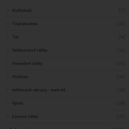
Softshell
7
Teplákovina
22
Tyl
4
Veľkonočné látky
11
Vianočné látky
71
Viskóza
22
teflónové obrusy - metráž
19
Úplet
18
Ľanové látky
22