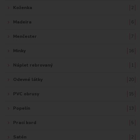
Koženka
2
Madeira
6
Menčester
7
Minky
16
Náplet rebrovaný
1
Odevné látky
20
PVC obrusy
15
Popelín
13
Prací kord
5
Satén
2