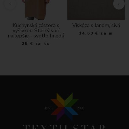
né
Kuchynská zástera s
Viskóza s ľanom, sivá
výšivkou Starký varí
14.60
€
za m
najlepšie - svetlo hnedá
25
€
za ks