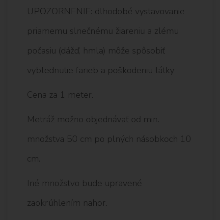
UPOZORNENIE: dlhodobé vystavovanie
priamemu slnečnému žiareniu a zlému
počasiu (dážď, hmla) môže spôsobiť
vyblednutie farieb a poškodeniu látky
Cena za 1 meter.
Metráž možno objednávať od min.
množstva 50 cm po plných násobkoch 10
cm.
Iné množstvo bude upravené
zaokrúhlením nahor.