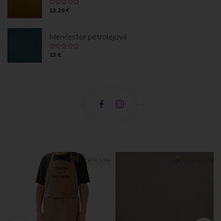
13.29 €
Menčester petrolejová
13 €