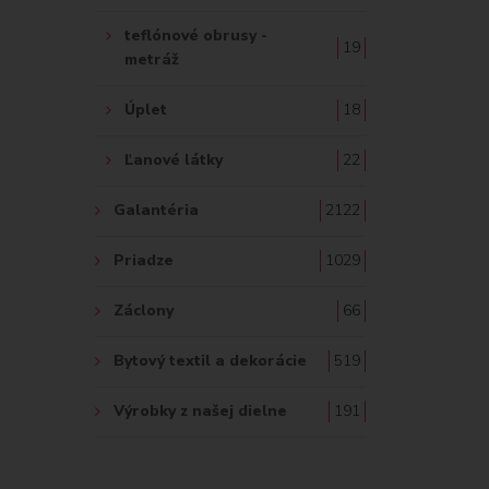
teflónové obrusy -
19
metráž
Úplet
18
Ľanové látky
22
Galantéria
2122
Priadze
1029
Záclony
66
Bytový textil a dekorácie
519
Výrobky z našej dielne
191