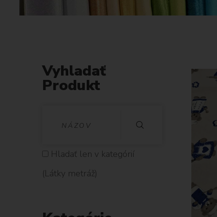
Vyhladať
Produkt
V
Y
H
Hladať len v kategórií
L
(Látky metráž)
A
D