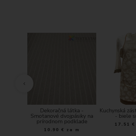
m, sivá
Dekoračná látka -
Kuchynská zást
Smotanové dvojpásiky na
- biele 
a m
prírodnom podklade
17.51
€
10.90
€
za m