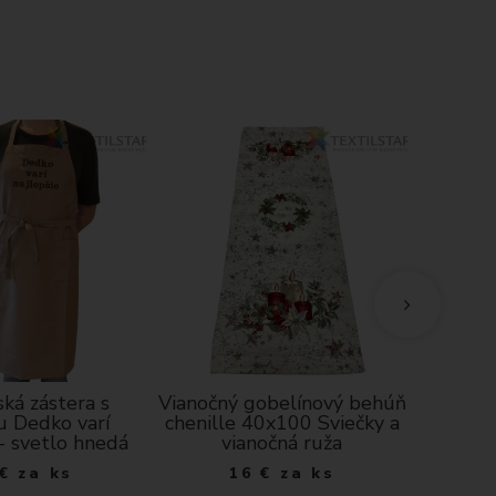
ká zástera s
Vianočný gobelínový behúň
Bavl
u Dedko varí
chenille 40x100 Sviečky a
vankúš
 - svetlo hnedá
vianočná ruža
€
za ks
16
€
za ks
6