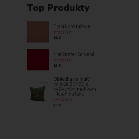
Top Produkty
Prací kord ružová
11 €
Menčester červená
13 €
Obliečka na malý
vankúš 50x50 s
vyšívaným motívom
- Jeleň na lúke
23 €