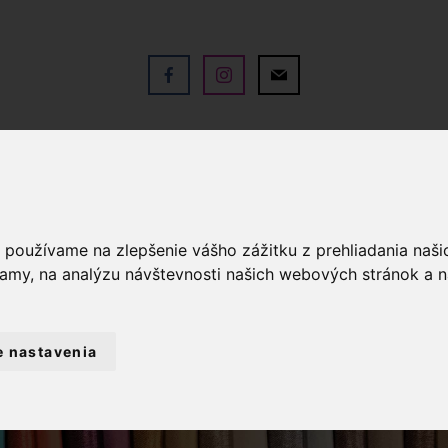
V
OBCHOD
SLUŽBY
KO
a používame na zlepšenie vášho zážitku z prehliadania naš
lamy, na analýzu návštevnosti našich webových stránok a n
e nastavenia
KY METRÁŽ
DEKORAČNÁ LÁTKA - MACKO