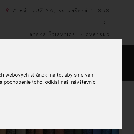
Areál DUŽINA, Kolpašská 1, 969
01
Banská Štiavnica, Slovensko
NTAKT
0
ich webových stránok, na to, aby sme vám
a pochopenie toho, odkiaľ naši návštevníci
 KUCHÁRIK MODRÝ