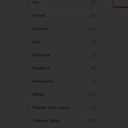
Filc
5
Flanel
6
Gobelín
28
Juta
3
Koženka
2
Madeira
6
Menčester
7
Minky
16
Náplet rebrovaný
1
Odevné látky
20