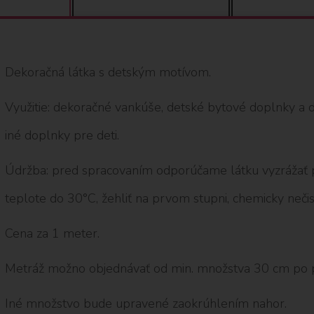
Dekoračná látka s detským motívom.
Využitie: dekoračné vankúše, detské bytové doplnky a de
iné doplnky pre deti.
Údržba: pred spracovaním odporúčame látku vyzrážať pr
teplote do 30°C, žehliť na prvom stupni, chemicky nečist
Cena za 1 meter.
Metráž možno objednávať od min. množstva 30 cm po 
Iné množstvo bude upravené zaokrúhlením nahor.