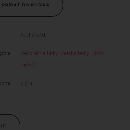
PRIDAŤ DO KOŠÍKA
Kuchárik01
órie:
Dekoračné látky
,
Detské látky
,
Látky
metráž
dom:
5.6 m
IE