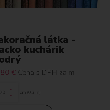
ekoračná látka -
acko kuchárik
odrý
.80
€
Cena s DPH za m
cm (
0.3
m)