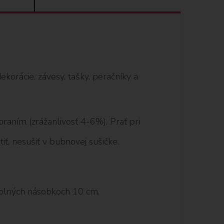
korácie, závesy, tašky, peračníky a
aním (zrážanlivosť 4-6%). Prať pri
iť, nesušiť v bubnovej sušičke.
plných násobkoch 10 cm.