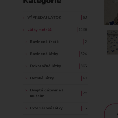
Kategórie
A
Ť
VÝPREDAJ LÁTOK
63
:
Látky metráž
1138
Bavlnené froté
2
Bavlnené látky
524
Dekoračné látky
365
Detské látky
49
Dvojitá gázovina /
28
mušelín
Exteriérové látky
15