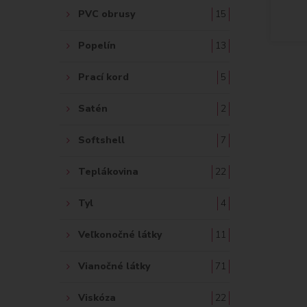
PVC obrusy
15
Popelín
13
Prací kord
5
Satén
2
Softshell
7
Teplákovina
22
Tyl
4
Veľkonočné látky
11
Vianočné látky
71
Viskóza
22