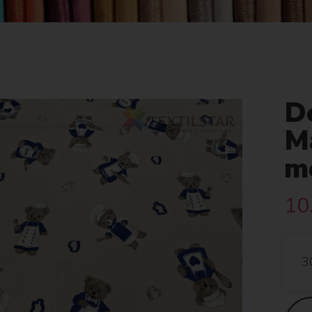
D
M
m
10