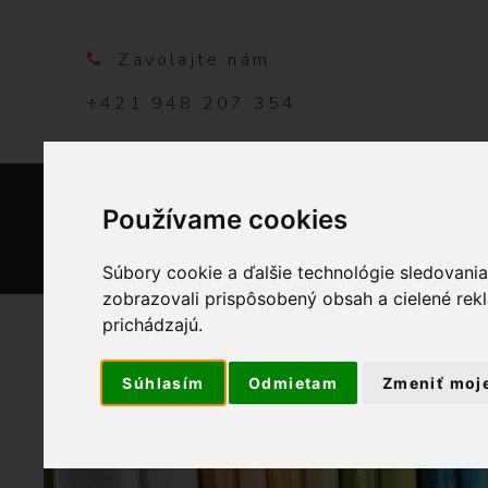
Zavolajte nám
+421 948 207 354
Používame cookies
DOMO
Súbory cookie a ďalšie technológie sledovani
zobrazovali prispôsobený obsah a cielené rek
prichádzajú.
Súhlasím
Odmietam
Zmeniť moj
OBCHOD
LÁT