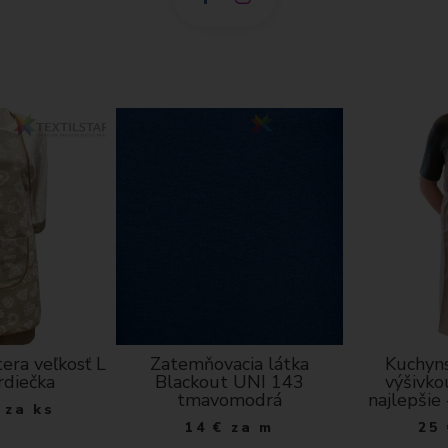
era veľkosť L
Zatemňovacia látka
Kuchyns
srdiečka
Blackout UNI 143
výšivko
tmavomodrá
najlepšie
za ks
14
€
za m
25