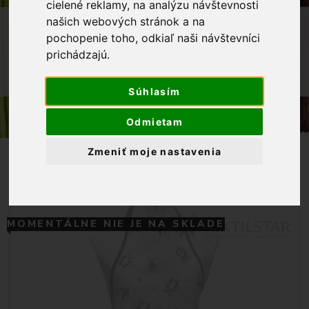
cielené reklamy, na analýzu návštevnosti
našich webových stránok a na
OBCHOD
BYTOVÝ TEXTIL A DEKORÁCIE
pochopenie toho, odkiaľ naši návštevníci
KUCHYNSKÉ ZÁSTERY
prichádzajú.
KUCHYNSKÁ ZÁSTERA VEĽKOSŤ M -
MACKO KUCHÁRIK MODRÝ
Súhlasím
Odmietam
Zmeniť moje nastavenia
MOMENTÁLNE NIE JE NA SKLADE