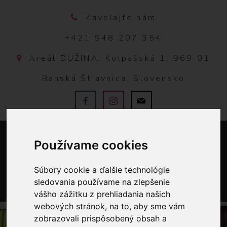
Zavolajte nám
+421 948 207 354
Areál DUŽINA, Kolpašská 1, 969 01
Banská Štiavnica, Slovensko
Používame cookies
Súbory cookie a ďalšie technológie
sledovania používame na zlepšenie
vášho zážitku z prehliadania našich
0
webových stránok, na to, aby sme vám
zobrazovali prispôsobený obsah a