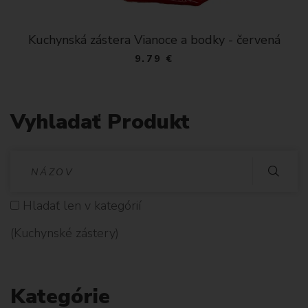
Kuchynská zástera Vianoce a bodky - červená
9.79 €
Vyhladať Produkt
V
Y
Hladať len v kategórií
H
(Kuchynské zástery)
L
A
Kategórie
D