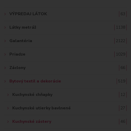
A
VÝPREDAJ LÁTOK
63
Ť
Látky metráž
1138
:
Galantéria
2122
Priadze
1029
Záclony
66
Bytový textil a dekorácie
519
Kuchynské chňapky
12
Kuchynské utierky bavlnené
27
Kuchynské zástery
46