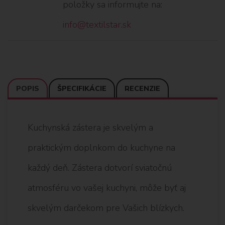
položky sa informujte na:
info@textilstar.sk
POPIS
ŠPECIFIKÁCIE
RECENZIE
Kuchynská zástera je skvelým a
praktickým doplnkom do kuchyne na
každý deň. Zástera dotvorí sviatočnú
atmosféru vo vašej kuchyni, môže byť aj
skvelým darčekom pre Vašich blízkych.