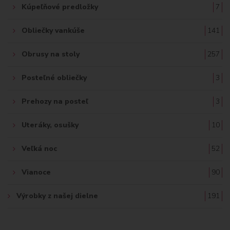
Kúpeľňové predložky
7
Obliečky vankúše
141
Obrusy na stoly
257
Posteľné obliečky
3
Prehozy na posteľ
3
Uteráky, osušky
10
Veľká noc
52
Vianoce
90
Výrobky z našej dielne
191