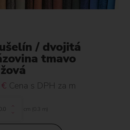
šelín / dvojitá
ázovina tmavo
užová
€
Cena s DPH za m
cm (
0.3
m)