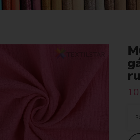
Mu
g
r
10