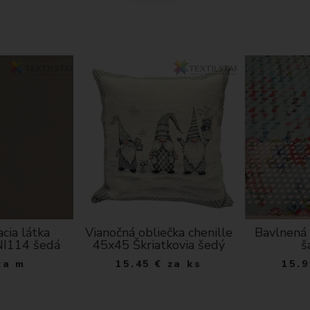
cia látka
Vianočná obliečka chenille
Bavlnená 
NI114 šedá
45x45 Škriatkovia šedý
š
za m
15.45
€
za ks
15.9