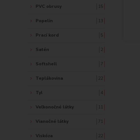
PVC obrusy
15
Popelín
13
Prací kord
5
Satén
2
Softshell
7
Teplákovina
22
Tyl
4
Veľkonočné látky
11
Vianočné látky
71
Viskóza
22