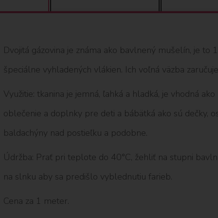
Dvojitá gázovina je známa ako bavlnený mušelín, je to
špeciálne vyhladených vlákien. Ich voľná väzba zaručuje
Využitie: tkanina je jemná, ľahká a hladká, je vhodná ako
oblečenie a doplnky pre deti a bábätká ako sú dečky, os
baldachýny nad postieľku a podobne.
Údržba: Prať pri teplote do 40°C, žehliť na stupni bavlna
na slnku aby sa predišlo vyblednutiu farieb.
Cena za 1 meter.