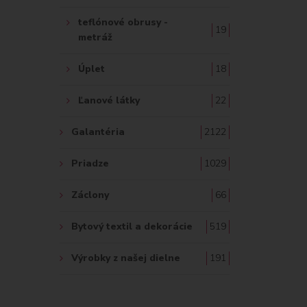
teflónové obrusy -
19
metráž
Úplet
18
Ľanové látky
22
Galantéria
2122
Priadze
1029
Záclony
66
Bytový textil a dekorácie
519
Výrobky z našej dielne
191