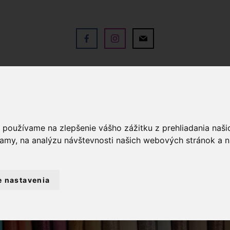
V
OBCHOD
SLUŽBY
KO
a používame na zlepšenie vášho zážitku z prehliadania naš
lamy, na analýzu návštevnosti našich webových stránok a n
e nastavenia
TKY METRÁŽ
MUŠELÍN / DVOJITÁ GÁZOV