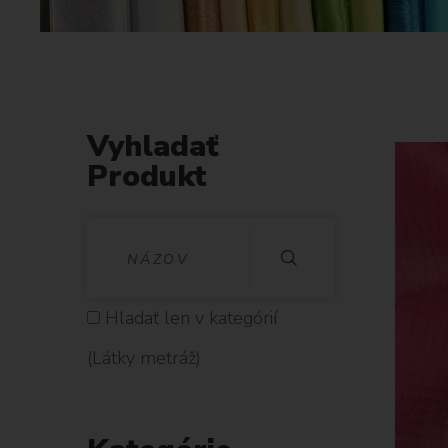
Vyhladať
Produkt
V
Y
H
Hladať len v kategórií
L
(Látky metráž)
A
D