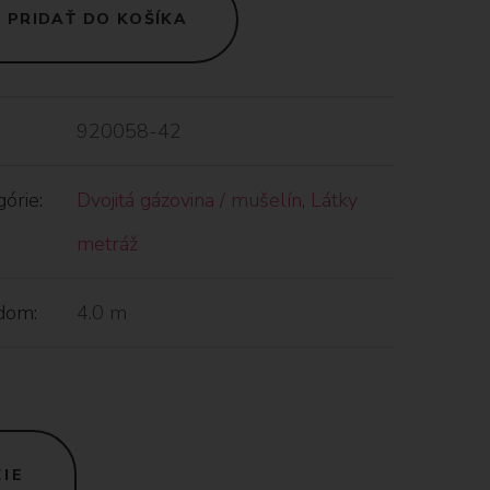
PRIDAŤ DO KOŠÍKA
920058-42
órie:
Dvojitá gázovina / mušelín
,
Látky
metráž
dom:
4.0 m
IE