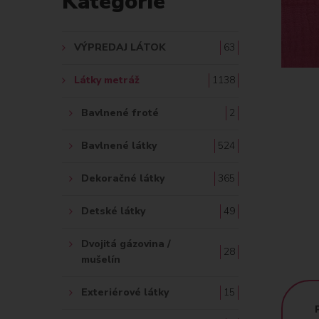
Kategórie
A
Ť
VÝPREDAJ LÁTOK
63
:
Látky metráž
1138
Bavlnené froté
2
Bavlnené látky
524
Dekoračné látky
365
Detské látky
49
Dvojitá gázovina /
28
mušelín
Exteriérové látky
15