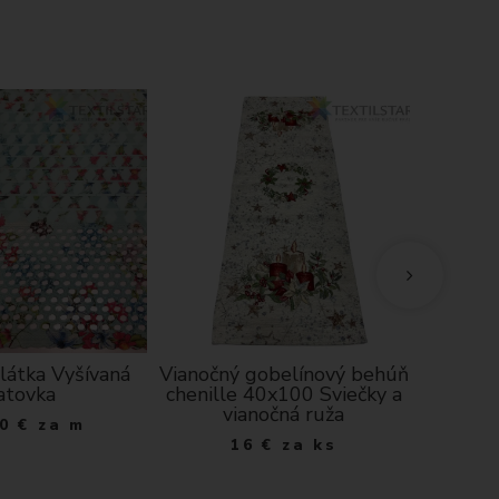
látka Vyšívaná
Vianočný gobelínový behúň
Dekor
atovka
chenille 40x100 Sviečky a
ecru hu
vianočná ruža
0
€
za m
1
16
€
za ks