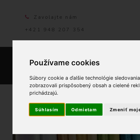
Zavolajte nám
+421 948 207 354
Používame cookies
DOMO
Súbory cookie a ďalšie technológie sledovani
zobrazovali prispôsobený obsah a cielené rek
prichádzajú.
Súhlasím
Odmietam
Zmeniť moj
OBCHOD
LÁ