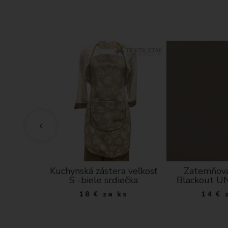
atomický
Kuchynská zástera veľkosť
Zatemňova
 - zelené
S -biele srdiečka
Blackout U
bielom
18
€
za ks
14
€
e
 ks