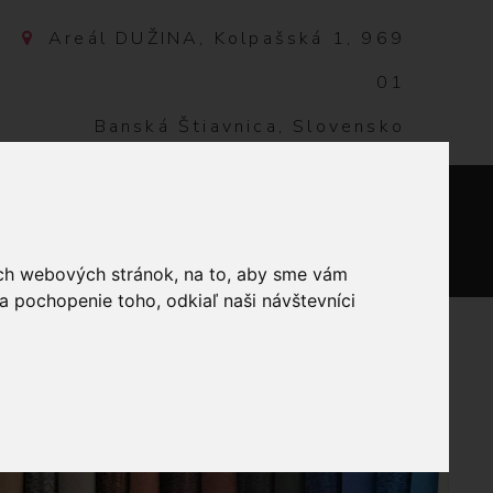
Areál DUŽINA, Kolpašská 1, 969
01
Banská Štiavnica, Slovensko
NTAKT
0
ich webových stránok, na to, aby sme vám
a pochopenie toho, odkiaľ naši návštevníci
INA TMAVO RUŽOVÁ