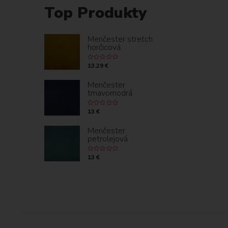
Top Produkty
Menčester stretch
horčicová
13.29 €
Menčester
tmavomodrá
13 €
Menčester
petrolejová
13 €