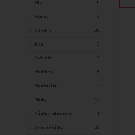
Filc
5
Flanel
6
Gobelín
28
Juta
3
Koženka
2
Madeira
6
Menčester
7
Minky
16
Náplet rebrovaný
1
Odevné látky
20